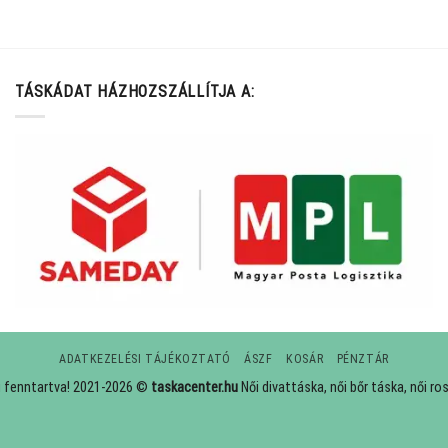
TÁSKÁDAT HÁZHOZSZÁLLÍTJA A:
ADATKEZELÉSI TÁJÉKOZTATÓ
ÁSZF
KOSÁR
PÉNZTÁR
g fenntartva! 2021-2026 ©
taskacenter.hu
Női divattáska, női bőr táska, női ro