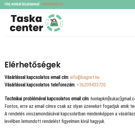
Skip
Hívj minket bizalommal:
+36209433720
to
content
Elérhetőségek
Vásárlással kapcsolatos email cím
:
info@bagnet.hu
Vásárlással kapcsolatos telefonszám
:
+36209433720
Technikai problémával kapcsolatos email cím
: honlapkm[kukac]gmail.
Fontos, erre az email címre csak az olyan üzeneket fogadjuk amik te
A rendelés visszamondásával kapcsolatban mindenképpen a vásárlással
levélben lemondott rendelést figyelmen kívül hagyjuk.