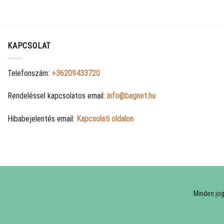
KAPCSOLAT
Telefonszám:
+36209433720
Rendeléssel kapcsolatos email:
info@bagnet.hu
Hibabejelentés email:
Kapcsolati oldalon
Minden jo