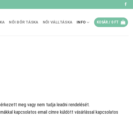
SKA
NŐI BŐR TÁSKA
NŐI VÁLLTÁSKA
INFO
KOSÁR /
0
FT
m érkezett meg vagy nem tudja leadni rendelését.
mákkal kapcsolatos email címre küldött vásárlással kapcsolatos