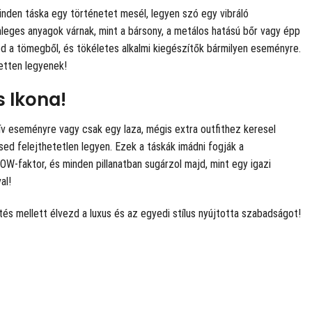
inden táska egy történetet mesél, legyen szó egy vibráló
önleges anyagok várnak, mint a bársony, a metálos hatású bőr vagy épp
 a tömegből, és tökéletes alkalmi kiegészítők bármilyen eseményre.
zetten legyenek!
s Ikona!
ív eseményre vagy csak egy laza, mégis extra outfithez keresel
ed felejthetetlen legyen. Ezek a táskák imádni fogják a
WOW-faktor, és minden pillanatban sugárzol majd, mint egy igazi
al!
tés mellett élvezd a luxus és az egyedi stílus nyújtotta szabadságot!