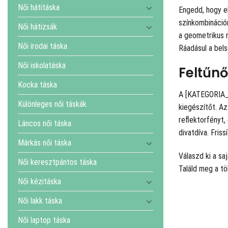
Női hátitáska
Engedd, hogy el
színkombinációr
Női hátizsák
a geometrikus 
Női irodai táska
Ráadásul a bels
Női iskolatáska
Feltűnő
Kocka táska
A [KATEGORIA_N
Különleges női táskák
kiegészítőt. Az
reflektorfényt,
Láncos női táska
divatdíva. Fris
Márkás női táska
Válaszd ki a sa
Női keresztpántos táska
Találd meg a tö
Női kézitáska
Női lakk táska
Női laptop táska