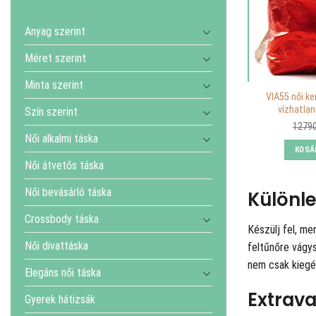
Anyag szerint
Méret szerint
Minta szerint
VIA55 női k
vízhatlan
Szín szerint
1279
Női alkalmi táska
KOSÁ
Női átvetős táska
Női bevásárló táska
Különle
Crossbody táska
Készülj fel, me
Női divattáska
feltűnőre vágys
nem csak kiegés
Elegáns női táska
Extrav
Gyerek hátizsák