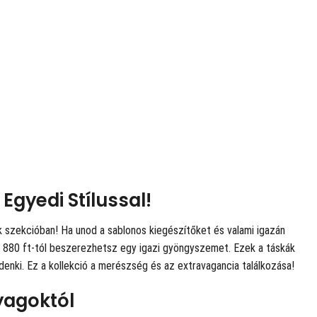
Egyedi Stílussal!
k szekcióban! Ha unod a sablonos kiegészítőket és valami igazán
r 8 880 ft-tól beszerezhetsz egy igazi gyöngyszemet. Ezek a táskák
denki. Ez a kollekció a merészség és az extravagancia találkozása!
yagoktól