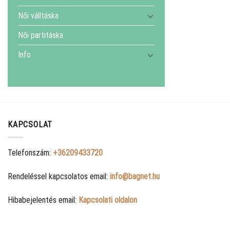
Női válltáska
Női partitáska
Info
KAPCSOLAT
Telefonszám:
+36209433720
Rendeléssel kapcsolatos email:
info@bagnet.hu
Hibabejelentés email:
Kapcsolati oldalon