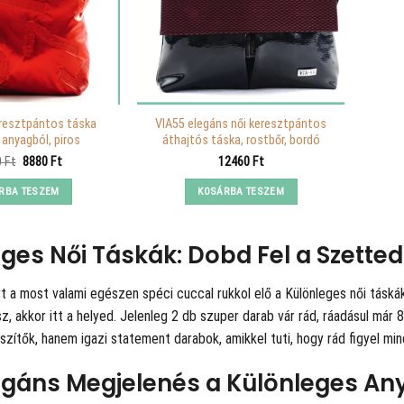
eresztpántos táska
VIA55 elegáns női keresztpántos
 anyagból, piros
áthajtós táska, rostbőr, bordó
Original
Current
0
Ft
8880
Ft
12460
Ft
price
price
was:
is:
RBA TESZEM
KOSÁRBA TESZEM
12790 Ft.
8880 Ft.
ges Női Táskák: Dobd Fel a Szetted 
rt a
most valami egészen spéci cuccal rukkol elő a Különleges női táská
z, akkor itt a helyed. Jelenleg 2 db szuper darab vár rád, ráadásul má
zítők, hanem igazi statement darabok, amikkel tuti, hogy rád figyel min
agáns Megjelenés a Különleges An