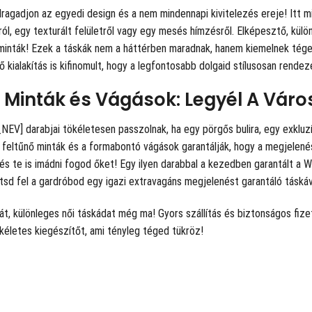
ragadjon az egyedi design és a nem mindennapi kivitelezés ereje! Itt m
ól, egy texturált felületről vagy egy mesés hímzésről. Elképesztő, kül
minták! Ezek a táskák nem a háttérben maradnak, hanem kiemelnek téged
ő kialakítás is kifinomult, hogy a legfontosabb dolgaid stílusosan rende
 Minták és Vágások: Legyél A Váro
EV] darabjai tökéletesen passzolnak, ha egy pörgős bulira, egy exkluz
 feltűnő minták és a formabontó vágások garantálják, hogy a megjelenés
 és te is imádni fogod őket! Egy ilyen darabbal a kezedben garantált a 
sítsd fel a gardróbod egy igazi extravagáns megjelenést garantáló táskáv
ját, különleges női táskádat még ma! Gyors szállítás és biztonságos fize
kéletes kiegészítőt, ami tényleg téged tükröz!