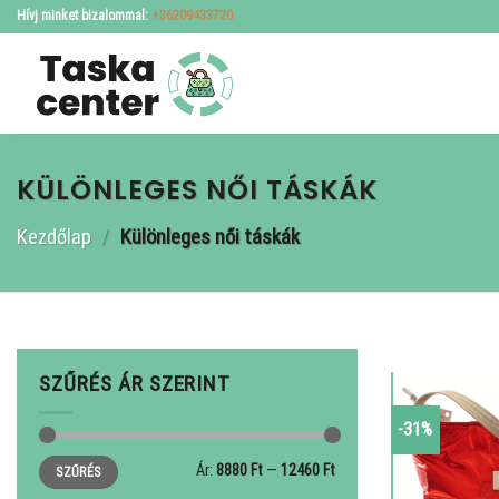
Skip
Hívj minket bizalommal:
+36209433720
to
content
KÜLÖNLEGES NŐI TÁSKÁK
Kezdőlap
/
Különleges női táskák
SZŰRÉS ÁR SZERINT
-31%
Min
Max
Ár:
8880 Ft
—
12460 Ft
SZŰRÉS
ár
ár