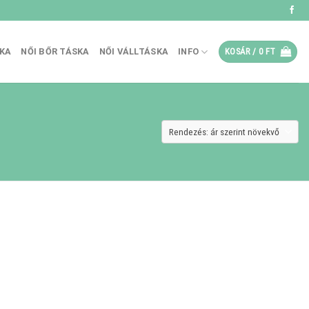
SKA
NŐI BŐR TÁSKA
NŐI VÁLLTÁSKA
INFO
KOSÁR /
0
FT