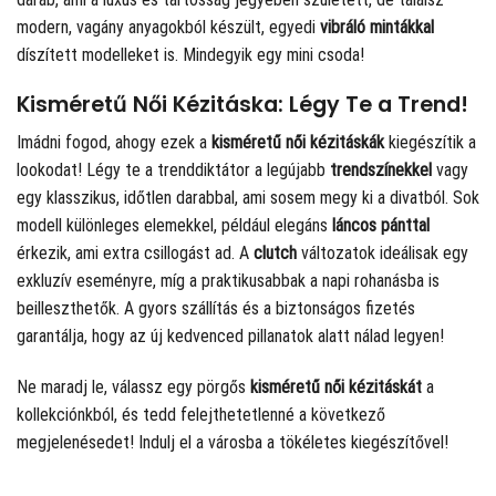
modern, vagány anyagokból készült, egyedi
vibráló mintákkal
díszített modelleket is. Mindegyik egy mini csoda!
Kisméretű Női Kézitáska: Légy Te a Trend!
Imádni fogod, ahogy ezek a
kisméretű női kézitáskák
kiegészítik a
lookodat! Légy te a trenddiktátor a legújabb
trendszínekkel
vagy
egy klasszikus, időtlen darabbal, ami sosem megy ki a divatból. Sok
modell különleges elemekkel, például elegáns
láncos pánttal
érkezik, ami extra csillogást ad. A
clutch
változatok ideálisak egy
exkluzív eseményre, míg a praktikusabbak a napi rohanásba is
beilleszthetők. A gyors szállítás és a biztonságos fizetés
garantálja, hogy az új kedvenced pillanatok alatt nálad legyen!
Ne maradj le, válassz egy pörgős
kisméretű női kézitáskát
a
kollekciónkból, és tedd felejthetetlenné a következő
megjelenésedet! Indulj el a városba a tökéletes kiegészítővel!