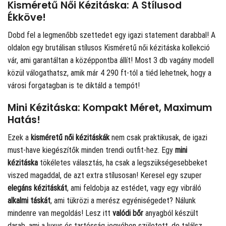
Kisméretű Női Kézitáska: A Stílusod
Ékköve!
Dobd fel a legmenőbb szettedet egy igazi statement darabbal! A
oldalon egy brutálisan stílusos Kisméretű női kézitáska kollekció
vár, ami garantáltan a középpontba állít! Most 3 db vagány modell
közül válogathatsz, amik már 4 290 ft-tól a tiéd lehetnek, hogy a
városi forgatagban is te diktáld a tempót!
Mini Kézitáska: Kompakt Méret, Maximum
Hatás!
Ezek a
kisméretű női kézitáskák
nem csak praktikusak, de igazi
must-have kiegészítők minden trendi outfit-hez. Egy
mini
kézitáska
tökéletes választás, ha csak a legszükségesebbeket
viszed magaddal, de azt extra stílusosan! Keresel egy szuper
elegáns kézitáskát
, ami feldobja az estédet, vagy egy vibráló
alkalmi táskát
, ami tükrözi a merész egyéniségedet? Nálunk
mindenre van megoldás! Lesz itt
valódi bőr
anyagból készült
darab, ami a luxus és tartósság jegyében született, de találsz