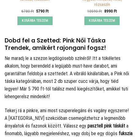
rózsaszín
Original
Current
Original
Current
6780
Ft
5790
Ft
10590
Ft
8990
Ft
price
price
price
price
was:
is:
was:
is:
KOSÁRBA TESZEM
KOSÁRBA TESZEM
6780 Ft.
5790 Ft.
10590 Ft.
8990 Ft.
Dobd fel a Szetted: Pink Női Táska
Trendek, amikért rajongani fogsz!
Ne maradj le a szezon legdögösebb színéről! Itt a tökéletes
alkalom, hogy berendeld a legújabb must-have darabot, ami
garantáltan feldobja a szettedet. A
vibráló kínálatában, a Pink női
táska kategóriában, most 2 db szuper cucc várja, hogy tiéd
legyen! Már 5 790 ft-tól találsz menő kiegészítőket, amikkel tuti
lehengerelsz mindenkit!
Tekerj rá a pinkre, ami most szuperelegáns és vagány egyszerre!
A [KATEGORIA_NEV] szekcióban csemegézhetsz a legmenőbb
árnyalatok és fazonok között. Válassz egy
pasztell pink táskát
a
finomabb, lágyabb megjelenéshez, vagy dobj be egy dögös
fukszia