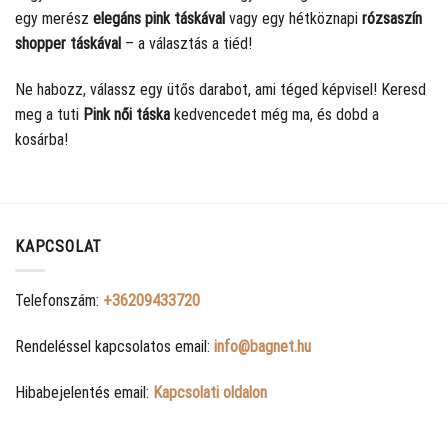
egy merész
elegáns pink táskával
vagy egy hétköznapi
rózsaszín
shopper táskával
– a választás a tiéd!
Ne habozz, válassz egy ütős darabot, ami téged képvisel! Keresd
meg a tuti
Pink női táska
kedvencedet még ma, és dobd a
kosárba!
KAPCSOLAT
Telefonszám:
+36209433720
Rendeléssel kapcsolatos email:
info@bagnet.hu
Hibabejelentés email:
Kapcsolati oldalon