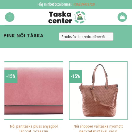
Skip
Hívj minket bizalommal:
+36209433720
to
content
PINK NŐI TÁSKA
-15%
-15%
Női partitáska plüss anyagból
Női shopper válltáska nyomott
lánccal, rózsaszín
négyzet mintával, velúr,