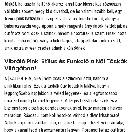
táskát
, ha igazán feltűnő akarsz lenni! Egy klasszikus
rózsaszín
válltáska
sosem megy ki a divatból, de ha valami lazább kell, egy
trendi
pink hátizsák
is szuper választás. Imádni fogod, ahogy a
babarózsaszín
vagy éppen a mély
magenta
árnyalatok feldobják az
outfitet! Nem csak a színek, hanem a textúrák is számítanak: nézz
körül a sima műbőr vagy a különleges, steppelt darabok között,
amik extra street credet adnak a külsődnek.
Vibráló Pink: Stílus és Funkció a Női Táskák
Világában!
A [KATEGORIA_NEV] nem csak a színekről szól, hanem a
praktikumról is! Ezek a táskák úgy lettek kitalálva, hogy a
legpörgősebb napjaidon is veled legyenek, és a legfontosabb
cuccaid mindig kéznél legyenek. A tágas belső rekeszek és a
biztonságos cipzárak gondoskodnak arról, hogy minden a helyén
maradjon. Ráadásul nem kell heteket várnod a divatfrissítésre!
Nálunk a gyors szállítás alap, és a biztonságos fizetés garantálja,
hogy a vásárlásod stresszmentes legyen. Pörgesd fel az outfitet