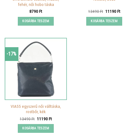
fehér, női hobo táska
Original
Current
8790
Ft
13490
Ft
11190
Ft
price
price
was:
is:
KOSÁRBA TESZEM
KOSÁRBA TESZEM
13490 Ft.
11190 Ft.
-17%
VIA55 egyszerű női válltáska,
rostbőr, kék
Original
Current
13490
Ft
11190
Ft
price
price
was:
is:
KOSÁRBA TESZEM
13490 Ft.
11190 Ft.