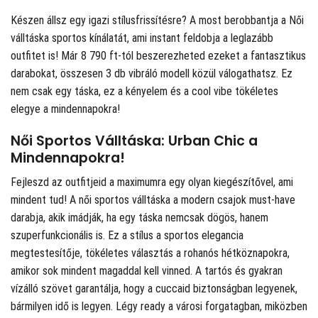
Készen állsz egy igazi stílusfrissítésre? A
most berobbantja a Női
válltáska sportos kínálatát, ami instant feldobja a leglazább
outfitet is! Már 8 790 ft-tól beszerezheted ezeket a fantasztikus
darabokat, összesen 3 db vibráló modell közül válogathatsz. Ez
nem csak egy táska, ez a kényelem és a cool vibe tökéletes
elegye a mindennapokra!
Női Sportos Válltáska: Urban Chic a
Mindennapokra!
Fejleszd az outfitjeid a maximumra egy olyan kiegészítővel, ami
mindent tud! A női sportos válltáska a modern csajok must-have
darabja, akik imádják, ha egy táska nemcsak dögös, hanem
szuperfunkcionális is. Ez a stílus a sportos elegancia
megtestesítője, tökéletes választás a rohanós hétköznapokra,
amikor sok mindent magaddal kell vinned. A tartós és gyakran
vízálló szövet garantálja, hogy a cuccaid biztonságban legyenek,
bármilyen idő is legyen. Légy ready a városi forgatagban, miközben