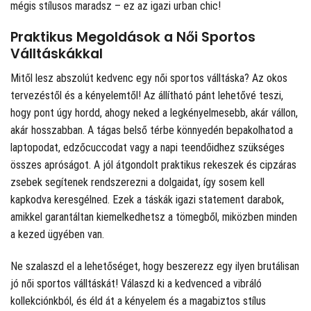
mégis stílusos maradsz – ez az igazi urban chic!
Praktikus Megoldások a Női Sportos
Válltáskákkal
Mitől lesz abszolút kedvenc egy női sportos válltáska? Az okos
tervezéstől és a kényelemtől! Az állítható pánt lehetővé teszi,
hogy pont úgy hordd, ahogy neked a legkényelmesebb, akár vállon,
akár hosszabban. A tágas belső térbe könnyedén bepakolhatod a
laptopodat, edzőcuccodat vagy a napi teendőidhez szükséges
összes apróságot. A jól átgondolt praktikus rekeszek és cipzáras
zsebek segítenek rendszerezni a dolgaidat, így sosem kell
kapkodva keresgélned. Ezek a táskák igazi statement darabok,
amikkel garantáltan kiemelkedhetsz a tömegből, miközben minden
a kezed ügyében van.
Ne szalaszd el a lehetőséget, hogy beszerezz egy ilyen brutálisan
jó női sportos válltáskát! Válaszd ki a kedvenced a vibráló
kollekciónkból, és éld át a kényelem és a magabiztos stílus