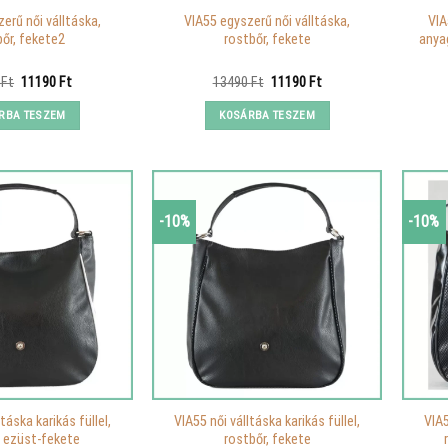
erű női válltáska,
VIA55 egyszerű női válltáska,
VIA
bőr, fekete2
rostbőr, fekete
anya
Original
Current
Original
Current
0
Ft
11190
Ft
13490
Ft
11190
Ft
price
price
price
price
was:
is:
was:
is:
RBA TESZEM
KOSÁRBA TESZEM
13490 Ft.
11190 Ft.
13490 Ft.
11190 Ft.
-10%
-10%
táska karikás füllel,
VIA55 női válltáska karikás füllel,
VIA5
, ezüst-fekete
rostbőr, fekete