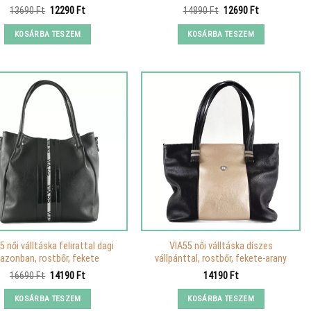
Original
Current
Original
Current
13690
Ft
12290
Ft
14890
Ft
12690
Ft
price
price
price
price
was:
is:
was:
is:
KOSÁRBA TESZEM
KOSÁRBA TESZEM
13690 Ft.
12290 Ft.
14890 Ft.
12690 Ft.
5 női válltáska felirattal dagi
VIA55 női válltáska díszes
fazonban, rostbőr, fekete
vállpánttal, rostbőr, fekete-arany
Original
Current
16690
Ft
14190
Ft
14190
Ft
price
price
was:
is:
KOSÁRBA TESZEM
KOSÁRBA TESZEM
16690 Ft.
14190 Ft.