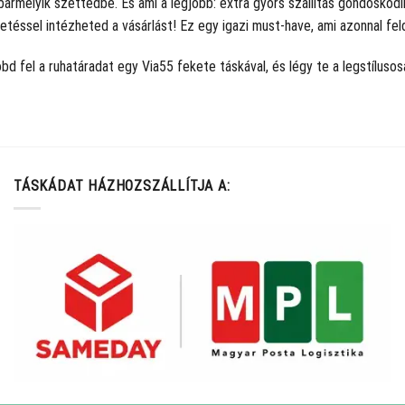
bármelyik szettedbe. És ami a legjobb: extra gyors szállítás gondoskod
etéssel intézheted a vásárlást! Ez egy igazi must-have, ami azonnal fe
bd fel a ruhatáradat egy Via55 fekete táskával, és légy te a legstíluso
TÁSKÁDAT HÁZHOZSZÁLLÍTJA A: