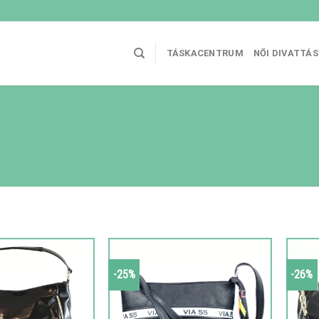
TÁSKACENTRUM
NŐI DIVATTÁ
-25%
-26%