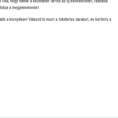
ik róla, hogy hamar a kezedben tartsd az új kedvencedet, ráadásul
ldobja a megjelenésedet.
sabb a környéken! Válaszd ki most a tökéletes darabot, és kattints a