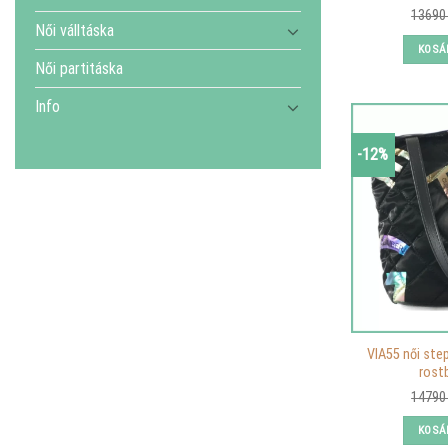
1369
Női válltáska
KOSÁ
Női partitáska
Info
-12%
VIA55 női step
rost
1479
KOSÁ