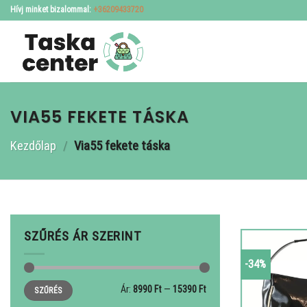
Skip
Hívj minket bizalommal:
+36209433720
to
content
VIA55 FEKETE TÁSKA
Kezdőlap
/
Via55 fekete táska
SZŰRÉS ÁR SZERINT
-34%
Min
Max
Ár:
8990 Ft
—
15390 Ft
SZŰRÉS
ár
ár