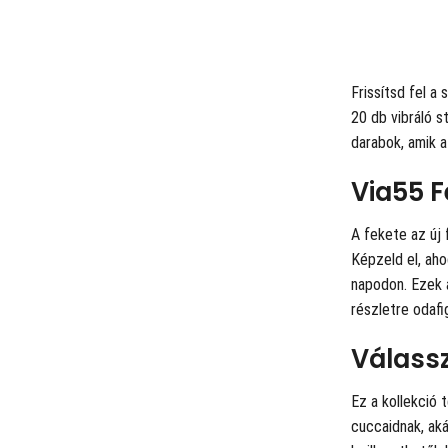
Frissítsd fel a
20 db vibráló s
darabok, amik a
Via55 F
A fekete az új 
Képzeld el, ah
napodon. Ezek 
részletre odafi
Válassz
Ez a kollekció 
cuccaidnak, aká