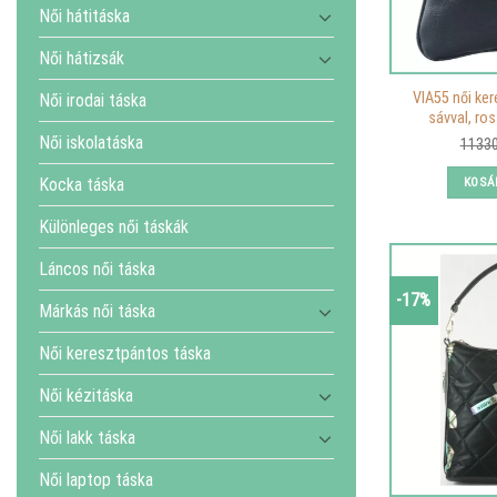
Női hátitáska
Női hátizsák
VIA55 női ke
Női irodai táska
sávval, ros
Női iskolatáska
1133
KOSÁ
Kocka táska
Különleges női táskák
Láncos női táska
-17%
Márkás női táska
Női keresztpántos táska
Női kézitáska
Női lakk táska
Női laptop táska