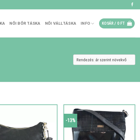
SKA
NŐI BŐR TÁSKA
NŐI VÁLLTÁSKA
INFO
KOSÁR /
0
FT
-13%