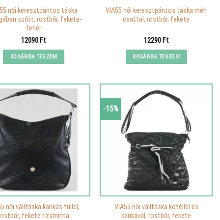
55 női keresztpántos táska
VIA55 női keresztpántos táska méh
gában szőtt, rostbőr, fekete-
csattal, rostbőr, fekete
fehér
12090
Ft
12290
Ft
KOSÁRBA TESZEM
KOSÁRBA TESZEM
-15%
5 női válltáska karikás füllel,
VIA55 női válltáska kötéllel és
rostbőr, fekete rizsminta
karikával, rostbőr, fekete