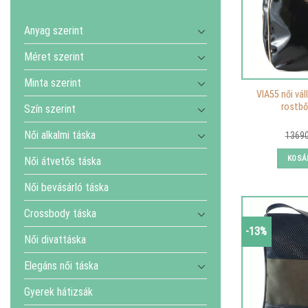
Anyag szerint
Méret szerint
Minta szerint
VIA55 női váll
rostbő
Szín szerint
Női alkalmi táska
1369
KOSÁ
Női átvetős táska
Női bevásárló táska
Crossbody táska
-13%
Női divattáska
Elegáns női táska
Gyerek hátizsák