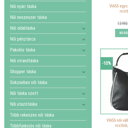
Női nyári táska
VIA55 egysz
rost
Női neszeszer táska
1349
Női oldaltáska
KOSÁ
Női pénztárca
Pakolós táska
Női strandtáska
-10%
Shopper táska
Sokzsebes női táska
Női táska szett
Női utazótáska
Több rekeszes női táska
VIA55 női váll
rostbőr
Többfunkciós női táska