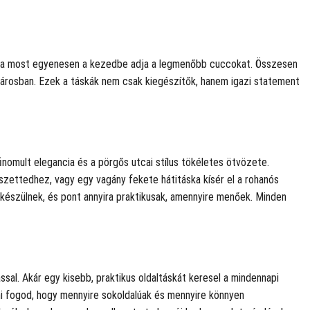
ója most egyenesen a kezedbe adja a legmenőbb cuccokat. Összesen
 a városban. Ezek a táskák nem csak kiegészítők, hanem igazi statement
finomult elegancia és a pörgős utcai stílus tökéletes ötvözete.
szettedhez, vagy egy vagány fekete hátitáska kísér el a rohanós
készülnek, és pont annyira praktikusak, amennyire menőek. Minden
ással. Akár egy kisebb, praktikus oldaltáskát keresel a mindennapi
dni fogod, hogy mennyire sokoldalúak és mennyire könnyen