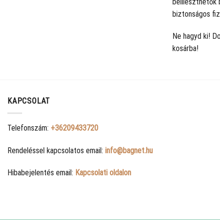
beilleszthetők 
biztonságos fiz
Ne hagyd ki! Do
kosárba!
KAPCSOLAT
Telefonszám:
+36209433720
Rendeléssel kapcsolatos email:
info@bagnet.hu
Hibabejelentés email:
Kapcsolati oldalon