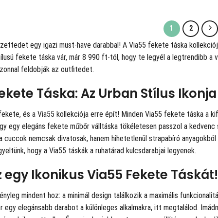
1
2
 szettedet egy igazi must-have darabbal! A
Via55 fekete táska kollekci
tílusú fekete táska vár, már 8 990 ft-tól, hogy te legyél a legtrendibb
zonnal feldobják az outfitedet.
ekete Táska: Az Urban Stílus Ikonja
fekete, és a Via55 kollekciója erre épít! Minden Via55 fekete táska a ki
ogy egy elegáns fekete műbőr válltáska tökéletesen passzol a kedvenc 
a cuccok nemcsak divatosak, hanem hihetetlenül strapabíró anyagokból 
gyeltünk, hogy a Via55 táskák a ruhatárad kulcsdarabjai legyenek.
 egy Ikonikus Via55 Fekete Táskát!
tényleg mindent hoz: a minimál design találkozik a maximális funkcionalit
r egy elegánsabb darabot a különleges alkalmakra, itt megtalálod. Imá