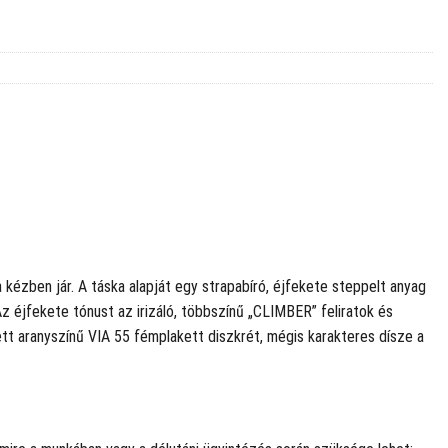
 a kézben jár. A táska alapját egy strapabíró, éjfekete steppelt anyag
Az éjfekete tónust az irizáló, többszínű „CLIMBER” feliratok és
tt aranyszínű VIA 55 fémplakett diszkrét, mégis karakteres dísze a