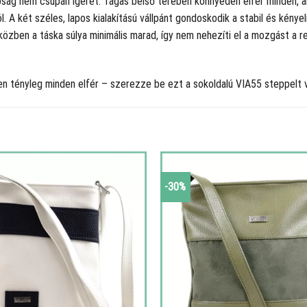
tóság nem csupán ígéret. Tágas belső terében könnyedén elfér minden, a
ól. A két széles, lapos kialakítású vállpánt gondoskodik a stabil és kén
iközben a táska súlya minimális marad, így nem nehezíti el a mozgást a
n tényleg minden elfér – szerezze be ezt a sokoldalú VIA55 steppelt v
-30%