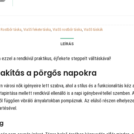
,
Rostbőr táska
,
Via55 fekete táska
,
Via55 rostbőr táska
,
Via55 táskák
LEÍRÁS
zzel a rendkívül praktikus, éjfekete steppelt válltáskával!
lakítás a pörgős napokra
 városi nők igényeire lett szabva, ahol a stílus és a funkcionalitás kéz
intása mellett rendkívül ellenálló is a napi igénybevétellel szemben. 
ől függően vibráló árnyalatokban pompáznak. Az elülső részen elhelyeze
etésével.
ág