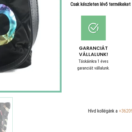
Csak készleten lévő termékeket t
GARANCIÁT
VÁLLALUNK!
Táskáinkra 1 éves
garanciát vállalunk.
Hívd kollégánk a
+3620