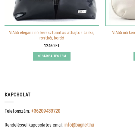
VIA55 elegáns női keresztpántos áthajtós táska,
VIA55 női ker
rostbőr, bordó
12460
Ft
KOSÁRBA TESZEM
KAPCSOLAT
Telefonszám:
+36209433720
Rendeléssel kapcsolatos email:
info@bagnet.hu