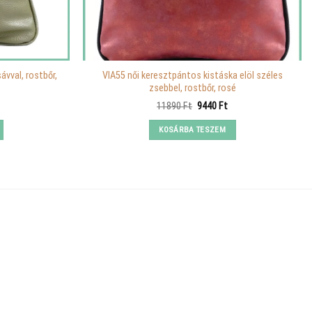
ávval, rostbőr,
VIA55 női keresztpántos kistáska elöl széles
zsebbel, rostbőr, rosé
urrent
Original
Current
11890
Ft
9440
Ft
rice
price
price
s:
was:
is:
KOSÁRBA TESZEM
.
980 Ft.
11890 Ft.
9440 Ft.