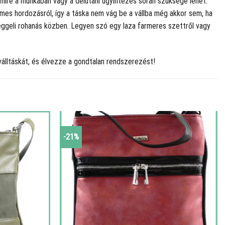
mire a munkában vagy a délutáni ügyintézés során szüksége lehet:
yelmes hordozásról, így a táska nem vág be a vállba még akkor sem, ha
 reggeli rohanás közben. Legyen szó egy laza farmeres szettről vagy
álltáskát, és élvezze a gondtalan rendszerezést!
-21%