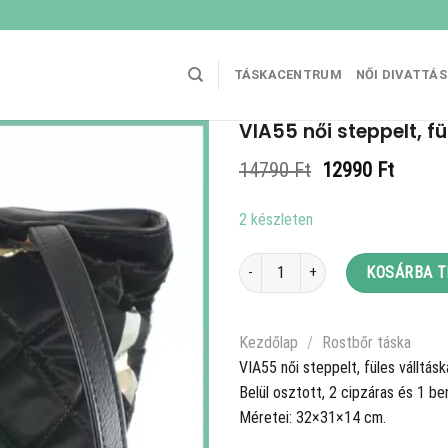
TÁSKACENTRUM
NŐI DIVATTÁ
VIA55 női steppelt, fü
Original
Curren
14790
Ft
12990
Ft
price
price
was:
is:
2 készleten
14790 Ft.
12990 
VIA55 női steppelt, füles válltáska 
KOSÁRBA 
Kezdőlap
/
Rostbőr táska
VIA55 női steppelt, füles válltás
Belül osztott, 2 cipzáras és 1 be
Méretei: 32×31×14 cm.