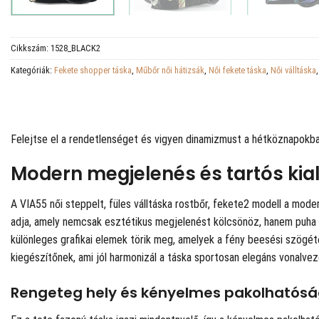
Cikkszám:
1528_BLACK2
Kategóriák:
Fekete shopper táska
,
Műbőr női hátizsák
,
Női fekete táska
,
Női válltáska
Felejtse el a rendetlenséget és vigyen dinamizmust a hétköznapokba e
Modern megjelenés és tartós kia
A VIA55 női steppelt, füles válltáska rostbőr, fekete2 modell a modern
adja, amely nemcsak esztétikus megjelenést kölcsönöz, hanem puha tap
különleges grafikai elemek törik meg, amelyek a fény beesési szögét
kiegészítőnek, ami jól harmonizál a táska sportosan elegáns vonalvez
Rengeteg hely és kényelmes pakolhatós