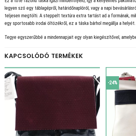
Ez a tote fazonú táska igazi mindentnyelő, így a kényelmes pakolha
legyen szó egy táblagépről, határidőnaplóról, vagy a napi bevásárlásr
teljesen megtölti. A steppelt textúra extra tartást ad a formának, m
egy sportosabb irodai öltözékről, ez a táska bárhol megállja a helyét.
Tegye egyszerűbbé a mindennapjait egy olyan kiegészítővel, amelybe
KAPCSOLÓDÓ TERMÉKEK
-24%