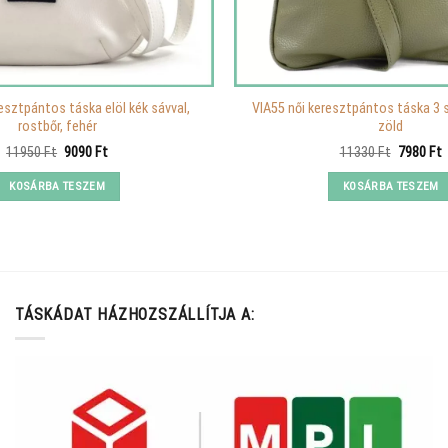
esztpántos táska elöl kék sávval,
VIA55 női keresztpántos táska 3 s
rostbőr, fehér
zöld
Original
Current
Original
C
11950
Ft
9090
Ft
11330
Ft
7980
Ft
price
price
price
p
was:
is:
was:
i
KOSÁRBA TESZEM
KOSÁRBA TESZEM
11950 Ft.
9090 Ft.
11330 Ft
7
TÁSKÁDAT HÁZHOZSZÁLLÍTJA A: