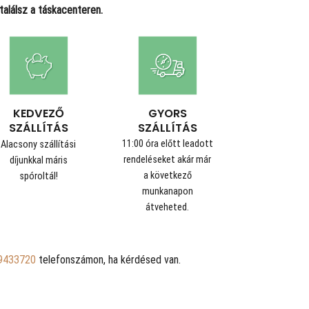
alálsz a táskacenteren.
GYORS
KEDVEZŐ
SZÁLLÍTÁS
SZÁLLÍTÁS
11:00 óra előtt leadott
Alacsony szállítási
rendeléseket akár már
díjunkkal máris
a következő
spóroltál!
munkanapon
átveheted.
9433720
telefonszámon, ha kérdésed van.