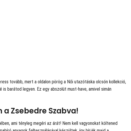
eress tovább, mert a
oldalon pörög a Női utazótáska olcsón kollekció,
sé is barátod legyen. Ez egy abszolút must-have, amivel simán
um a Zsebedre Szabva!
tében, ami tényleg megéri az árát! Nem kell vagyonokat költened
abíró anyagok felhasználásával készültek, így bírják majd a