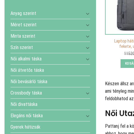
Anyag szerint
Méret szerint
Minta szerint
Laptop háti
fekete, 
Szín szerint
1152
Női alkalmi táska
KOSÁ
Női átvetős táska
Női bevásárló táska
Készen állsz a
ami tényleg min
Crossbody táska
feldobhatod az 
Női divattáska
Női Uta
Elegáns női táska
Pattanj fel a k
Gyerek hátizsák
ahhoz, hogy men