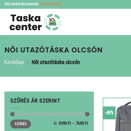
Skip
Hívj minket bizalommal:
+36209433720
to
content
NŐI UTAZÓTÁSKA OLCSÓN
Kezdőlap
/
Női utazótáska olcsón
SZŰRÉS ÁR SZERINT
-48%
Min
Max
Ár:
5990 Ft
—
7690 Ft
SZŰRÉS
ár
ár