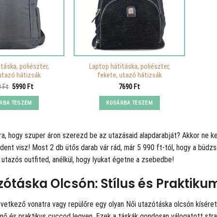
táska, poliészter,
Laptop hátitáska, poliészter,
utazó hátizsák
fekete, utazó hátizsák
Original
Current
0
Ft
5990
Ft
7690
Ft
price
price
was:
is:
RBA TESZEM
KOSÁRBA TESZEM
11520 Ft.
5990 Ft.
rra, hogy szuper áron szerezd be az utazásaid alapdarabját? Akkor ne k
dent visz! Most 2 db ütős darab vár rád, már 5 990 ft-tól, hogy a büdz
utazós outfited, anélkül, hogy lyukat égetne a zsebedbe!
zótáska Olcsón: Stílus és Praktik
övetkező vonatra vagy repülőre egy olyan Női utazótáska olcsón kísére
ő és praktikus cuccod legyen. Ezek a táskák gondosan válogatott strap