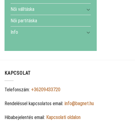
Női válltáska
Női partitáska
Info
KAPCSOLAT
Telefonszám:
+36209433720
Rendeléssel kapcsolatos email:
info@bagnet.hu
Hibabejelentés email:
Kapcsolati oldalon