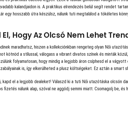
vadabb kalandjaidon is. A praktikus elrendezés belül segít rendet tarta
kár egy hosszabb útra készülsz, nálunk tuti megtalálod a tökéletes kön
 El, Hogy Az Olcsó Nem Lehet Tren
inek maradhatsz, hiszen a kollekciónkban rengeteg olyan Női utazótásk
 kötnöd a stílussal, válogass a vibrant divatos színek és minták közü
szülünk folyamatosan, hogy mindig a legjobb áron csíphesd el a vágyott
abályainak is, így elkerülheted a plusz költségeket. Ez aztán a smart s
i, kapd el a legjobb dealeket! Válaszd ki a tuti Női utazótáska olcsón 
s fizetés nálunk alap, szóval ne aggódj semmi miatt. Csomagolj be, és 