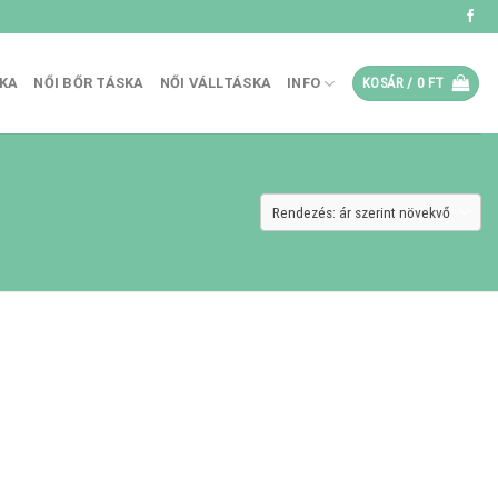
SKA
NŐI BŐR TÁSKA
NŐI VÁLLTÁSKA
INFO
KOSÁR /
0
FT