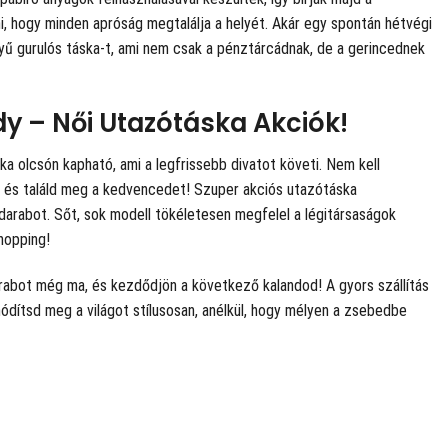
ni, hogy minden apróság megtalálja a helyét. Akár egy spontán hétvégi
nyű gurulós táska-t, ami nem csak a pénztárcádnak, de a gerincednek
dy – Női Utazótáska Akciók!
a olcsón kapható, ami a legfrissebb divatot követi. Nem kell
l, és találd meg a kedvencedet! Szuper akciós utazótáska
 darabot. Sőt, sok modell tökéletesen megfelel a légitársaságok
hopping!
darabot még ma, és kezdődjön a következő kalandod! A gyors szállítás
hódítsd meg a világot stílusosan, anélkül, hogy mélyen a zsebedbe