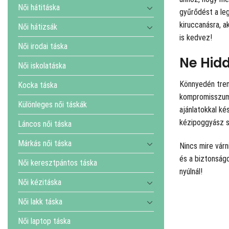
Női hátitáska
gyűrődést a leg
kiruccanásra, a
Női hátizsák
is kedvez!
Női irodai táska
Ne Hidd
Női iskolatáska
Könnyedén trend
Kocka táska
kompromisszumot
Különleges női táskák
ajánlatokkal ké
kézipoggyász sz
Láncos női táska
Márkás női táska
Nincs mire várn
és a biztonságo
Női keresztpántos táska
nyúlnál!
Női kézitáska
Női lakk táska
Női laptop táska