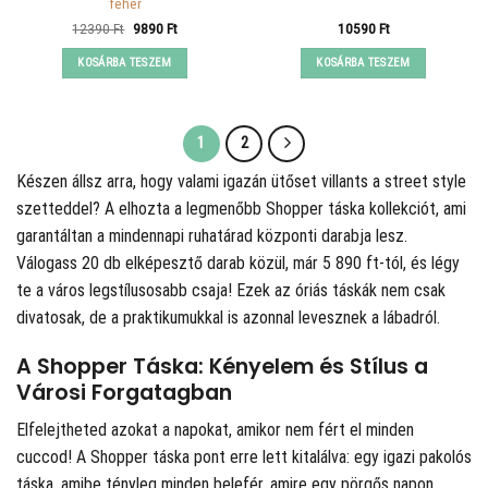
fehér
Original
Current
12390
Ft
9890
Ft
10590
Ft
price
price
was:
is:
KOSÁRBA TESZEM
KOSÁRBA TESZEM
12390 Ft.
9890 Ft.
1
2
Készen állsz arra, hogy valami igazán ütőset villants a street style
szetteddel? A
elhozta a legmenőbb Shopper táska kollekciót, ami
garantáltan a mindennapi ruhatárad központi darabja lesz.
Válogass 20 db elképesztő darab közül, már 5 890 ft-tól, és légy
te a város legstílusosabb csaja! Ezek az óriás táskák nem csak
divatosak, de a praktikumukkal is azonnal levesznek a lábadról.
A Shopper Táska: Kényelem és Stílus a
Városi Forgatagban
Elfelejtheted azokat a napokat, amikor nem fért el minden
cuccod! A Shopper táska pont erre lett kitalálva: egy igazi pakolós
táska, amibe tényleg minden belefér, amire egy pörgős napon