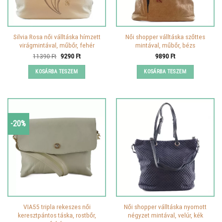
Silvia Rosa női válltáska hímzett
Női shopper válltáska szőttes
virágmintával, műbőr, fehér
mintával, műbőr, bézs
Original
Current
11390
Ft
9290
Ft
9890
Ft
price
price
was:
is:
KOSÁRBA TESZEM
KOSÁRBA TESZEM
11390 Ft.
9290 Ft.
-20%
VIA55 tripla rekeszes női
Női shopper válltáska nyomott
keresztpántos táska, rostbőr,
négyzet mintával, velúr, kék