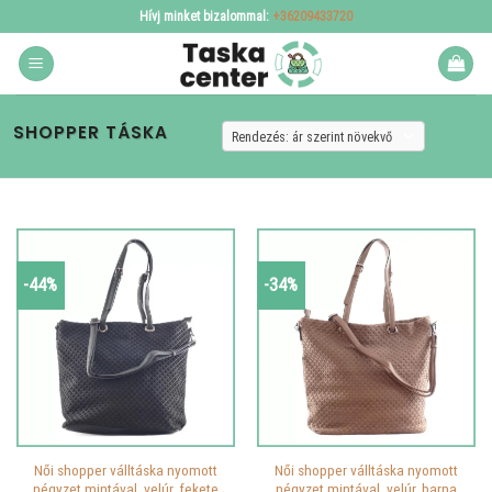
Skip
Hívj minket bizalommal:
+36209433720
to
content
SHOPPER TÁSKA
-44%
-34%
Női shopper válltáska nyomott
Női shopper válltáska nyomott
négyzet mintával, velúr, fekete
négyzet mintával, velúr, barna