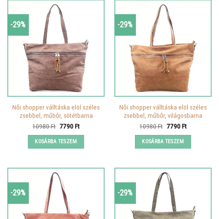
-29%
-29%
Női shopper válltáska elöl széles
Női shopper válltáska elöl széles
zsebbel, műbőr, sötétbarna
zsebbel, műbőr, világosbarna
Original
Current
Original
Current
10980
Ft
7790
Ft
10980
Ft
7790
Ft
price
price
price
price
was:
is:
was:
is:
KOSÁRBA TESZEM
KOSÁRBA TESZEM
10980 Ft.
7790 Ft.
10980 Ft.
7790 Ft.
-29%
-29%