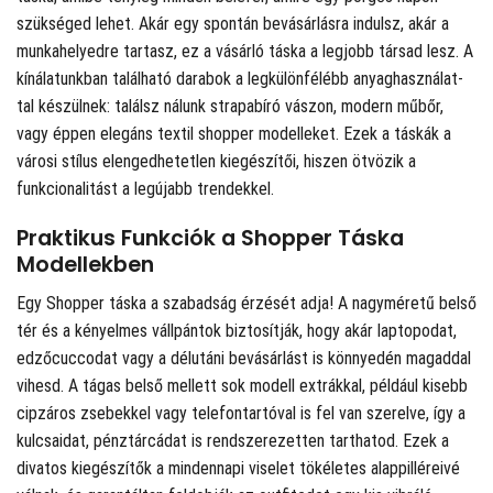
szükséged lehet. Akár egy spontán bevásárlásra indulsz, akár a
munkahelyedre tartasz, ez a vásárló táska a legjobb társad lesz. A
kínálatunkban található darabok a legkülönfélébb anyaghasználat-
tal készülnek: találsz nálunk strapabíró vászon, modern műbőr,
vagy éppen elegáns textil shopper modelleket. Ezek a táskák a
városi stílus elengedhetetlen kiegészítői, hiszen ötvözik a
funkcionalitást a legújabb trendekkel.
Praktikus Funkciók a Shopper Táska
Modellekben
Egy Shopper táska a szabadság érzését adja! A nagyméretű belső
tér és a kényelmes vállpántok biztosítják, hogy akár laptopodat,
edzőcuccodat vagy a délutáni bevásárlást is könnyedén magaddal
vihesd. A tágas belső mellett sok modell extrákkal, például kisebb
cipzáros zsebekkel vagy telefontartóval is fel van szerelve, így a
kulcsaidat, pénztárcádat is rendszerezetten tarthatod. Ezek a
divatos kiegészítők a mindennapi viselet tökéletes alappilléreivé