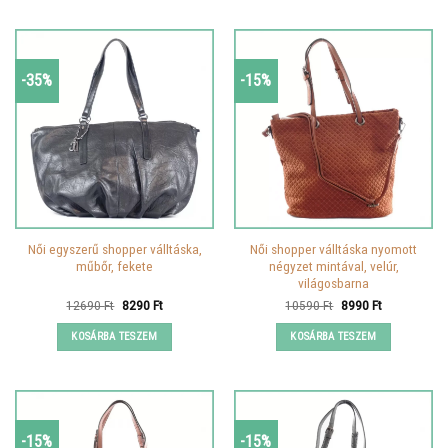
-35%
-15%
Női egyszerű shopper válltáska,
Női shopper válltáska nyomott
műbőr, fekete
négyzet mintával, velúr,
világosbarna
Original
Current
Original
Current
12690
Ft
8290
Ft
10590
Ft
8990
Ft
price
price
price
price
was:
is:
was:
is:
KOSÁRBA TESZEM
KOSÁRBA TESZEM
12690 Ft.
8290 Ft.
10590 Ft.
8990 Ft.
-15%
-15%