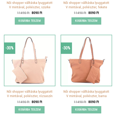
Női shopper válltáska lyuggatott
Női shopper válltáska lyuggatott
V mintával, poliészter, szürke
V mintával, poliészter, fekete
Original
Current
Original
Current
11490
Ft
8090
Ft
11490
Ft
8090
Ft
price
price
price
price
was:
is:
was:
is:
KOSÁRBA TESZEM
KOSÁRBA TESZEM
11490 Ft.
8090 Ft.
11490 Ft.
8090 Ft.
-30%
-30%
Női shopper válltáska lyuggatott
Női shopper válltáska lyuggatott
V mintával, poliészter, rózsaszín
V mintával, poliészter, barna
Original
Current
Original
Current
11490
Ft
8090
Ft
11490
Ft
8090
Ft
price
price
price
price
was:
is:
was:
is:
KOSÁRBA TESZEM
KOSÁRBA TESZEM
11490 Ft.
8090 Ft.
11490 Ft.
8090 Ft.