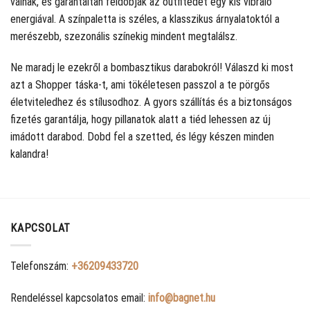
válnak, és garantáltan feldobják az outfitedet egy kis vibráló
energiával. A színpaletta is széles, a klasszikus árnyalatoktól a
merészebb, szezonális színekig mindent megtalálsz.
Ne maradj le ezekről a bombasztikus darabokról! Válaszd ki most
azt a Shopper táska-t, ami tökéletesen passzol a te pörgős
életviteledhez és stílusodhoz. A gyors szállítás és a biztonságos
fizetés garantálja, hogy pillanatok alatt a tiéd lehessen az új
imádott darabod. Dobd fel a szetted, és légy készen minden
kalandra!
KAPCSOLAT
Telefonszám:
+36209433720
Rendeléssel kapcsolatos email:
info@bagnet.hu