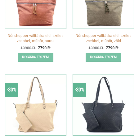
Női shopper válltáska elöl széles
Női shopper válltáska elöl széles
zsebbel, műbőr, barna
zsebbel, műbőr, zöld
Original
Current
Original
Current
10980
Ft
7790
Ft
10980
Ft
7790
Ft
price
price
price
price
was:
is:
was:
is:
KOSÁRBA TESZEM
KOSÁRBA TESZEM
10980 Ft.
7790 Ft.
10980 Ft.
7790 Ft.
-30%
-30%