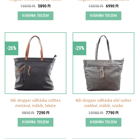
Original
Current
Original
Current
10590
Ft
5890
Ft
10590
Ft
6990
Ft
price
price
price
price
was:
is:
was:
is:
KOSÁRBA TESZEM
KOSÁRBA TESZEM
10590 Ft.
5890 Ft.
10590 Ft.
6990 Ft.
-26%
-29%
Női shopper válltáska szőttes
Női shopper válltáska elöl széles
mintával, műbőr, fekete
zsebbel, műbőr, szürke
Original
Current
Original
Current
9890
Ft
7290
Ft
10980
Ft
7790
Ft
price
price
price
price
was:
is:
was:
is:
KOSÁRBA TESZEM
KOSÁRBA TESZEM
9890 Ft.
7290 Ft.
10980 Ft.
7790 Ft.