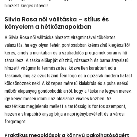
hímzett kiegészítővel!
Silvia Rosa női válltáska – stílus és
kényelem a hétköznapokban
A Silvia Rosa női válltáska hímzett virágmintával tökéletes
választás, ha egy olyan fehér, pontosabban krémszínű kiegészítőt
keres, amely a munkában és a szabadidős programok során is hű
társa lesz. A táska előlapját díszítő, rózsaszín és barna árnyalatú
hímzett virágminta természetes, közvetlen karaktert ad a
táskának, míg az ezüstszínű fém logó és a cipzárak modern hatást
kölcsönöznek neki. A közepes méretű kialakítás és a puha esésű
műbőr alapanyag gondoskodik arról, hogy a táska ne legyen merev,
így kényelmesen idomul az oldalához viselés közben. Az
esztétikus megjelenés mellett a tartósság is fontos szempont,
hiszen a strapabíró anyag bírja a napi igénybevételt és a városi
forgatagot.
Praktikus megoldások a könnyű pakolhatóságért