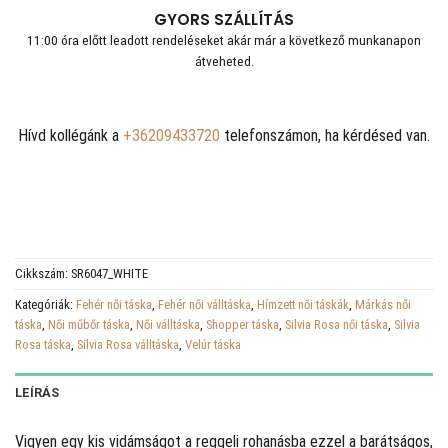
GYORS SZÁLLÍTÁS
11:00 óra előtt leadott rendeléseket akár már a következő munkanapon
átveheted.
Hívd kollégánk a
+36209433720
telefonszámon, ha kérdésed van.
Cikkszám:
SR6047_WHITE
Kategóriák:
Fehér női táska
,
Fehér női válltáska
,
Hímzett női táskák
,
Márkás női
táska
,
Női műbőr táska
,
Női válltáska
,
Shopper táska
,
Silvia Rosa női táska
,
Silvia
Rosa táska
,
Silvia Rosa válltáska
,
Velúr táska
LEÍRÁS
Vigyen egy kis vidámságot a reggeli rohanásba ezzel a barátságos,