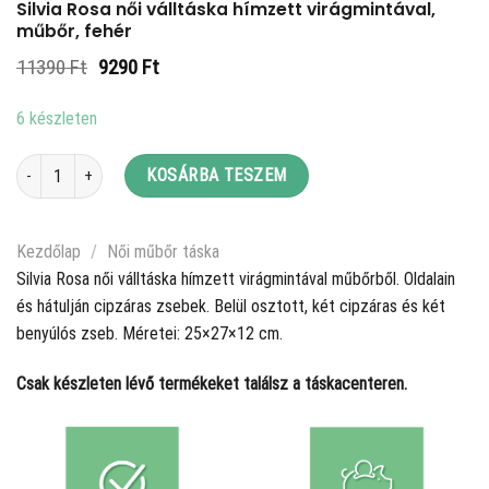
Silvia Rosa női válltáska hímzett virágmintával,
műbőr, fehér
Original
Current
11390
Ft
9290
Ft
price
price
was:
is:
6 készleten
11390 Ft.
9290 Ft.
Silvia Rosa női válltáska hímzett virágmintával, műbőr, fehér mennyiség
KOSÁRBA TESZEM
Kezdőlap
/
Női műbőr táska
Silvia Rosa női válltáska hímzett virágmintával műbőrből. Oldalain
és hátulján cipzáras zsebek. Belül osztott, két cipzáras és két
benyúlós zseb. Méretei: 25×27×12 cm.
Csak készleten lévő termékeket találsz a táskacenteren.