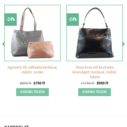
-24%
-24%
Egyszerű női válltáska karikával,
Silvia Rosa női kézitáska
műbőr, szürke
lézervágott mintával, műbőr,
fekete
Original
Current
Original
Current
8890
Ft
6790
Ft
11790
Ft
8990
Ft
price
price
price
price
was:
is:
was:
is:
KOSÁRBA TESZEM
KOSÁRBA TESZEM
8890 Ft.
6790 Ft.
11790 Ft.
8990 Ft.