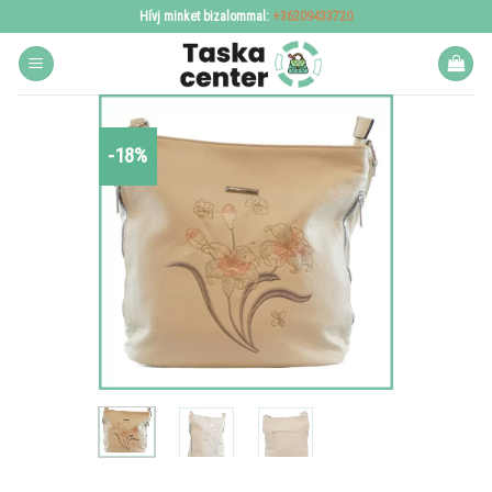
Skip
Hívj minket bizalommal:
+36209433720
to
content
-18%