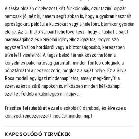
A táska oldalán elhelyezett két funkcionális, ezüstszínű cipzár
nemcsak jól néz ki, hanem segít abban is, hogy a gyakran használt
apróságokat, például a kulcsokat vagy a telefont, bármikor gyorsan
elérje. Az állítható vállpánt lehetővé teszi, hogy a táskát a saját
magasságához és kényelmi igényeihez igazítsa, legyen szó
egyszerű vállon hordásról vagy a biztonságosabb, keresztben
átvetett viseletről. A tágas belső térnek köszönhetően a
kényelmes pakolhatóság garantált: minden fontos dolognak, a
pénztárcától a neszesszerig, meglesz a saját helye. Ez a Silvia
Rosa modell egy igazi mindennapi társ, amely megkönnyíti a
szervezést a sűrű napokon is, miközben minden hétköznapi
szettet feldob a különleges mintájával.
Frissítse fel ruhatárát ezzel a sokoldalú darabbal, és élvezze a
könnyed, rendszerezett indulást minden nap!
KAPCSOLÓDÓ TERMÉKEK