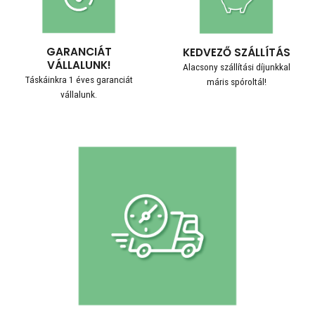
GARANCIÁT
KEDVEZŐ SZÁLLÍTÁS
VÁLLALUNK!
Alacsony szállítási díjunkkal
Táskáinkra 1 éves garanciát
máris spóroltál!
vállalunk.