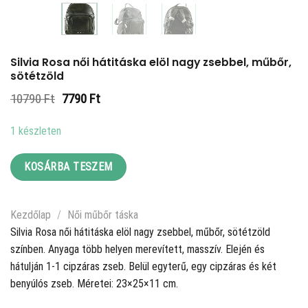
Silvia Rosa női hátitáska elöl nagy zsebbel, műbőr,
sötétzöld
Original
Current
10790
Ft
7790
Ft
price
price
was:
is:
1 készleten
10790 Ft.
7790 Ft.
KOSÁRBA TESZEM
Kezdőlap
/
Női műbőr táska
Silvia Rosa női hátitáska elöl nagy zsebbel, műbőr, sötétzöld
színben. Anyaga több helyen merevített, masszív. Elején és
hátulján 1-1 cipzáras zseb. Belül egyterű, egy cipzáras és két
benyúlós zseb. Méretei: 23×25×11 cm.