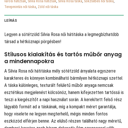
városi hátizsák
,
Silvia Rosa hátizsák
,
Silvia Rosa táska
,
Sokzsebes női táska
,
Terepmintás női táska
,
Zöld női táska
LEÍRÁS
Legyen a sötétzöld Silvia Rosa női hátitáska a legmegbízhatóbb
társad a hétköznapi pörgésben!
Stílusos kialakítás és tartós műbőr anyag
a mindennapokra
A Silvia Rosa női hátitáska mély sötétzöld árnyalata egyszerre
karakteres és könnyen kombinálható bármilyen hétköznapi szettel.
A táska különleges, texturált felületű műbőr anyaga nemcsak
esztétikus megjelenést kölcsönöz, hanem kifejezetten tartóssá is
teszi a kiegészítőt a napi használat során. A kerekített felső rész
lágyabb formát ad a táskának, míg a kompakt méret garantálja,
hogy viselete ne legyen megterhelő, mégis minden fontos
eszközöd elférjen benne. Az elülső részen található nagy méretű,