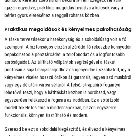
domború keretes zseb három dekoratív fém szegeccsel válik
igazán egyedivé, praktikus megoldást nyújtva a kulcsok vagy a
bérlet gyors eléréséhez a reggeli rohanás közben.
Praktikus megoldások és kényelmes pakolhatóság
A táska tervezésekor a hatékonyság és a sokoldalúság volt a fő
szempont. A biztonságos cipzárral záródó fő rekeszbe könnyedén
bepakolhatod a pénztárcádat, a telefonodat és a legfontosabb
apróságaidat. Az állítható vállpántok segítségével a táskát
pontosan a saját magasságodhoz és igényeidhez szabhatod, így a
kényelmes viselet hosszú órákon át garantált, legyen szó munkáról
vagy egy délutáni városi sétáról. A felső, strapabíró fogantyú
lehetővé teszi, hogy a hátitáskát kézben is hordhasd, vagy
egyszerűen felakaszd a fogasra az irodában. Ez a sötétzöld
modell tökéletes társ a mindennapokban, hiszen egyszerre
funkcionális, könnyen tisztítható és modern.
Szerezd be ezt a sokoldalú kiegészítőt, és élvezd a kényelmes