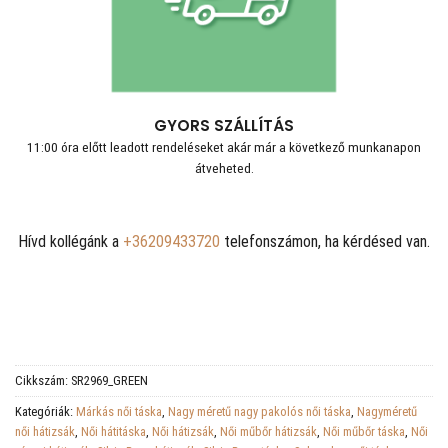
GYORS SZÁLLÍTÁS
11:00 óra előtt leadott rendeléseket akár már a következő munkanapon
átveheted.
Hívd kollégánk a
+36209433720
telefonszámon, ha kérdésed van.
Cikkszám:
SR2969_GREEN
Kategóriák:
Márkás női táska
,
Nagy méretű nagy pakolós női táska
,
Nagyméretű
női hátizsák
,
Női hátitáska
,
Női hátizsák
,
Női műbőr hátizsák
,
Női műbőr táska
,
Női