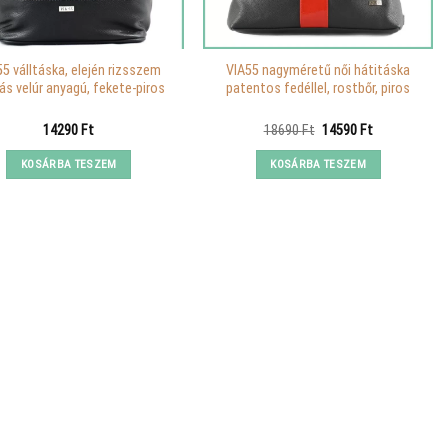
5 válltáska, elején rizsszem
VIA55 nagyméretű női hátitáska
ás velúr anyagú, fekete-piros
patentos fedéllel, rostbőr, piros
Original
Current
14290
Ft
18690
Ft
14590
Ft
price
price
was:
is:
KOSÁRBA TESZEM
KOSÁRBA TESZEM
18690 Ft.
14590 Ft.