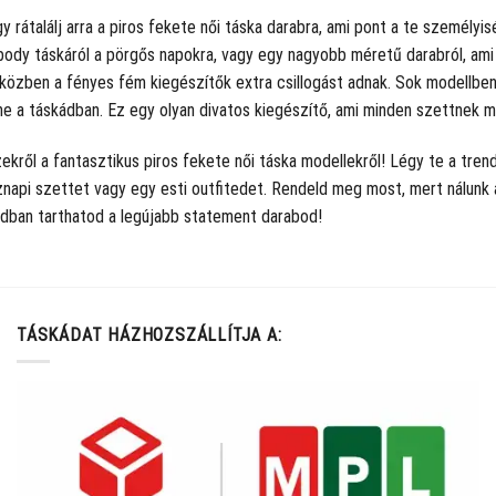
ogy rátalálj arra a piros fekete női táska darabra, ami pont a te személ
ody táskáról a pörgős napokra, vagy egy nagyobb méretű darabról, ami m
közben a fényes fém kiegészítők extra csillogást adnak. Sok modellben t
e a táskádban. Ez egy olyan divatos kiegészítő, ami minden szettnek m
ekről a fantasztikus piros fekete női táska modellekről! Légy te a tre
napi szettet vagy egy esti outfitedet. Rendeld meg most, mert nálunk a 
idban tarthatod a legújabb statement darabod!
TÁSKÁDAT HÁZHOZSZÁLLÍTJA A: