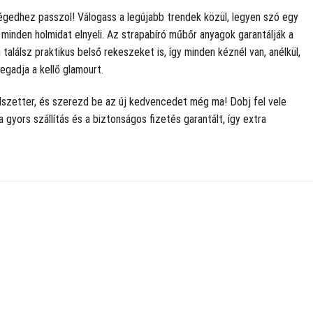
yiségedhez passzol! Válogass a legújabb trendek közül, legyen szó egy
inden holmidat elnyeli. Az strapabíró műbőr anyagok garantálják a
alálsz praktikus belső rekeszeket is, így minden kéznél van, anélkül,
egadja a kellő glamourt.
ndszetter, és szerezd be az új kedvencedet még ma! Dobj fel vele
gyors szállítás és a biztonságos fizetés garantált, így extra