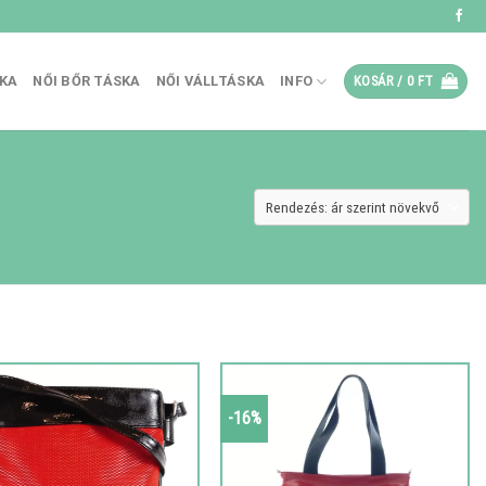
SKA
NŐI BŐR TÁSKA
NŐI VÁLLTÁSKA
INFO
KOSÁR /
0
FT
-16%