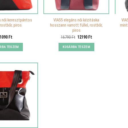
s női keresztpántos
VIA55 elegáns női kézitáska
VIA5
rostbőr, piros
hosszann varrott füllel, rostbőr,
mint
piros
Original
Current
1090
Ft
16790
Ft
12190
Ft
price
price
was:
is:
RBA TESZEM
KOSÁRBA TESZEM
16790 Ft.
12190 Ft.