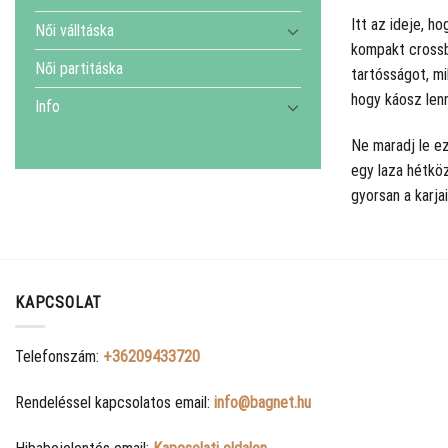
Itt az ideje, h
Női válltáska
kompakt crossb
Női partitáska
tartósságot, mi
hogy káosz lenn
Info
Ne maradj le ez
egy laza hétköz
gyorsan a karja
KAPCSOLAT
Telefonszám:
+36209433720
Rendeléssel kapcsolatos email:
info@bagnet.hu