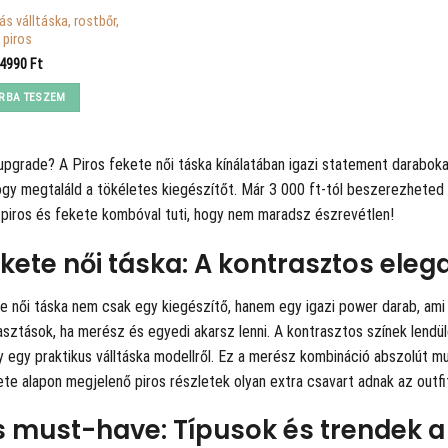
ás válltáska, rostbőr,
piros
4990
Ft
RBA TESZEM
s-upgrade? A
Piros fekete női táska kínálatában igazi statement darabokat
ogy megtaláld a tökéletes kiegészítőt. Már 3 000 ft-tól beszerezheted
 piros és fekete kombóval tuti, hogy nem maradsz észrevétlen!
ekete női táska: A kontrasztos eleg
te női táska nem csak egy kiegészítő, hanem egy igazi power darab, am
asztások, ha merész és egyedi akarsz lenni. A kontrasztos színek lend
y egy praktikus válltáska modellről. Ez a merész kombináció abszolút mu
ete alapon megjelenő piros részletek olyan extra csavart adnak az outf
s must-have: Típusok és trendek a 