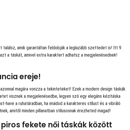
 találsz, amik garantáltan feldobják a leglazább szettedet is! Itt 9
 azt a táskát, amivel extra karaktert adhatsz a megjelenésednek!
ancia ereje!
i azonnal magára vonzza a tekinteteket! Ezek a modern design táskák
ületet visznek a megjelenésedbe, legyen szó egy elegáns kézitáska
st-have a ruhatáradban, ha imádod a karakteres stílust és a vibráló
itnek, amitől minden pillanatban stílusosnak érezheted magad!
piros fekete női táskák között