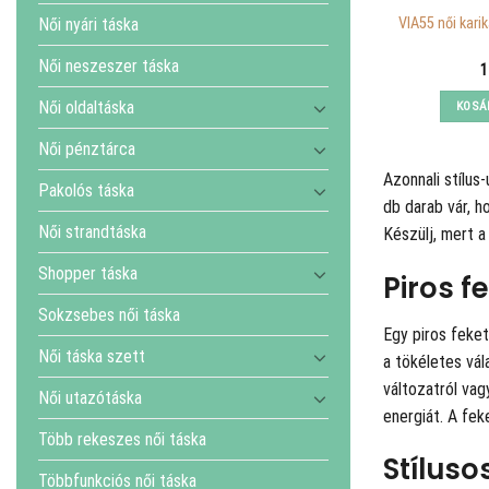
Női nyári táska
VIA55 női karik
Női neszeszer táska
1
Női oldaltáska
KOSÁ
Női pénztárca
Azonnali stílu
Pakolós táska
db darab vár, h
Női strandtáska
Készülj, mert a
Shopper táska
Piros f
Sokzsebes női táska
Egy piros feke
Női táska szett
a tökéletes vál
változatról vag
Női utazótáska
energiát. A fek
Több rekeszes női táska
Stíluso
Többfunkciós női táska