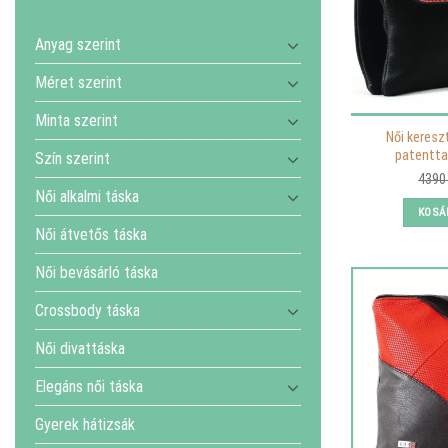
Anyag szerint
Méret szerint
Minta szerint
Női keresz
patenttal
Szín szerint
439
Női alkalmi táska
KOSÁ
Női átvetős táska
Női bevásárló táska
Crossbody táska
Női divattáska
Elegáns női táska
Gyerek hátizsák