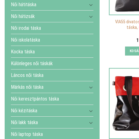
Női hátitáska
Női hátizsák
VIA55 divato
táska, 
Női irodai táska
Női iskolatáska
1
KOSÁ
Kocka táska
Különleges női táskák
Láncos női táska
Márkás női táska
Női keresztpántos táska
Női kézitáska
Női lakk táska
Női laptop táska