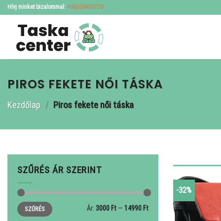
Skip
Hívj minket bizalommal:
+36209433720
to
content
PIROS FEKETE NŐI TÁSKA
Kezdőlap
/
Piros fekete női táska
SZŰRÉS ÁR SZERINT
-32%
Min
Max
Ár:
3000 Ft
—
14990 Ft
SZŰRÉS
ár
ár