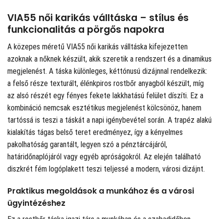
VIA55 női karikás válltáska – stílus és
funkcionalitás a pörgős napokra
A közepes méretű VIA55 női karikás válltáska kifejezetten
azoknak a nőknek készült, akik szeretik a rendszert és a dinamikus
megjelenést. A táska különleges, kéttónusú dizájnnal rendelkezik:
a felső része texturált, élénkpiros rostbőr anyagból készült, míg
az alsó részét egy fényes fekete lakkhatású felület díszíti. Ez a
kombináció nemcsak esztétikus megjelenést kölcsönöz, hanem
tartóssá is teszi a táskát a napi igénybevétel során. A trapéz alakú
kialakítás tágas belső teret eredményez, így a kényelmes
pakolhatóság garantált, legyen szó a pénztárcájáról,
határidőnaplójáról vagy egyéb apróságokról. Az elején található
diszkrét fém logóplakett teszi teljessé a modern, városi dizájnt.
Praktikus megoldások a munkához és a városi
ügyintézéshez