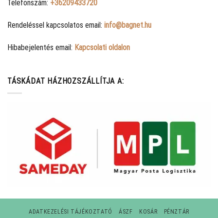
Telefonszám:
+36209433720
Rendeléssel kapcsolatos email:
info@bagnet.hu
Hibabejelentés email:
Kapcsolati oldalon
TÁSKÁDAT HÁZHOZSZÁLLÍTJA A:
ADATKEZELÉSI TÁJÉKOZTATÓ
ÁSZF
KOSÁR
PÉNZTÁR