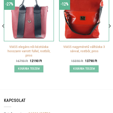
-27%
-12%
VIA55 elegáns női kézitáska
VIA55 nagyméretű válltáska 3
hosszann varrott füllel, rostbőr,
sávval, rostbőr, piros
piros
Original
Current
Original
Current
16790
Ft
12190
Ft
15590
Ft
13790
Ft
price
price
price
price
was:
is:
was:
is:
KOSÁRBA TESZEM
KOSÁRBA TESZEM
16790 Ft.
12190 Ft.
15590 Ft.
13790 Ft.
KAPCSOLAT