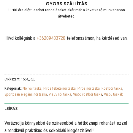
GYORS SZÁLLÍTÁS
11:00 óra előtt leadott rendeléseket akár már a következő munkanapon
átveheted.
Hívd kollégánk a
+36209433720
telefonszámon, ha kérdésed van.
Cikkszám:
1564_RED
Kategóriák:
Női válltáska
,
Piros fekete női táska
,
Piros női táska
,
Rostbőr táska
,
Sportosan elegáns női táska
,
Via55 női táska
,
Via55 rostbőr táska
,
Via55 táskák
LEÍRÁS
Varázsolja könnyebbé és színesebbé a hétköznapi rohanást ezzel
a rendkívül praktikus és sokoldalú kiegészítővel!