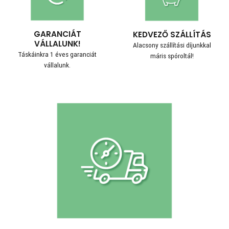
GARANCIÁT
KEDVEZŐ SZÁLLÍTÁS
VÁLLALUNK!
Alacsony szállítási díjunkkal
Táskáinkra 1 éves garanciát
máris spóroltál!
vállalunk.