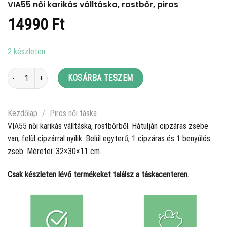
VIA55 női karikás válltáska, rostbőr, piros
14990
Ft
2 készleten
VIA55 női karikás válltáska, rostbőr, piros mennyiség
KOSÁRBA TESZEM
Kezdőlap
/
Piros női táska
VIA55 női karikás válltáska, rostbőrből. Hátulján cipzáras zsebe
van, felül cipzárral nyílik. Belül egyterű, 1 cipzáras és 1 benyúlós
zseb. Méretei: 32×30×11 cm.
Csak készleten lévő termékeket találsz a táskacenteren.