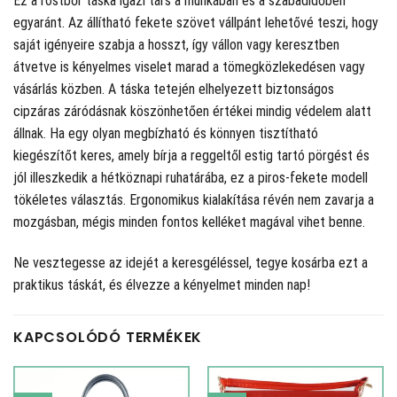
Ez a rostbőr táska igazi társ a munkában és a szabadidőben
egyaránt. Az állítható fekete szövet vállpánt lehetővé teszi, hogy
saját igényeire szabja a hosszt, így vállon vagy keresztben
átvetve is kényelmes viselet marad a tömegközlekedésen vagy
vásárlás közben. A táska tetején elhelyezett biztonságos
cipzáras záródásnak köszönhetően értékei mindig védelem alatt
állnak. Ha egy olyan megbízható és könnyen tisztítható
kiegészítőt keres, amely bírja a reggeltől estig tartó pörgést és
jól illeszkedik a hétköznapi ruhatárába, ez a piros-fekete modell
tökéletes választás. Ergonomikus kialakítása révén nem zavarja a
mozgásban, mégis minden fontos kelléket magával vihet benne.
Ne vesztegesse az idejét a keresgéléssel, tegye kosárba ezt a
praktikus táskát, és élvezze a kényelmet minden nap!
KAPCSOLÓDÓ TERMÉKEK