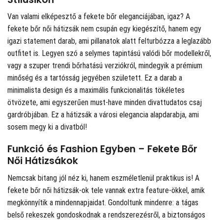
Van valami elképesztő a fekete bőr eleganciájában, igaz? A
fekete bőr női hátizsák nem csupán egy kiegészítő, hanem egy
igazi statement darab, ami pillanatok alatt felturbózza a leglazább
outfitet is. Legyen szó a selymes tapintású valódi bőr modellekről,
vagy a szuper trendi bőrhatású verziókról, mindegyik a prémium
minőség és a tartósság jegyében született. Ez a darab a
minimalista design és a maximális funkcionalitás tökéletes
ötvözete, ami egyszerűen must-have minden divattudatos csaj
gardróbjában. Ez a hátizsák a városi elegancia alapdarabja, ami
sosem megy ki a divatból!
Funkció és Fashion Egyben – Fekete Bőr
Női Hátizsákok
Nemcsak bitang jól néz ki, hanem eszméletlenül praktikus is! A
fekete bőr női hátizsák-ok tele vannak extra feature-ökkel, amik
megkönnyítik a mindennapjaidat. Gondoltunk mindenre: a tágas
belső rekeszek gondoskodnak a rendszerezésről, a biztonságos