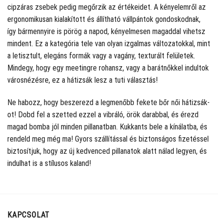
cipzáras zsebek pedig megőrzik az értékeidet. A kényelemről az
ergonomikusan kialakított és állítható vállpántok gondoskodnak,
így bármennyire is pörög a napod, kényelmesen magaddal vihetsz
mindent. Ez a kategória tele van olyan izgalmas változatokkal, mint
a letisztult, elegáns formák vagy a vagány, texturált felületek.
Mindegy, hogy egy meetingre rohansz, vagy a barátnőkkel indultok
városnézésre, ez a hátizsák lesz a tuti választás!
Ne habozz, hogy beszerezd a legmenőbb fekete bőr női hátizsák-
ot! Dobd fel a szetted ezzel a vibráló, örök darabbal, és érezd
magad bomba jól minden pillanatban. Kukkants bele a kínálatba, és
rendeld meg még ma! Gyors szállítással és biztonságos fizetéssel
biztosítjuk, hogy az új kedvenced pillanatok alatt nálad legyen, és
indulhat is a stílusos kaland!
KAPCSOLAT