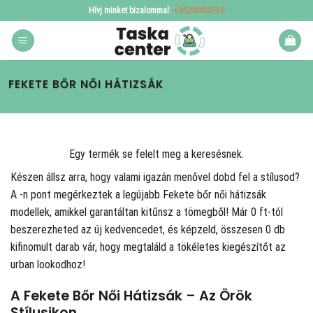
Skip
Hívj minket bizalommal:
+36209433720
to
content
FEKETE BŐR NŐI HÁTIZSÁK
Egy termék se felelt meg a keresésnek.
Készen állsz arra, hogy valami igazán menővel dobd fel a stílusod?
A
-n pont megérkeztek a legújabb Fekete bőr női hátizsák
modellek, amikkel garantáltan kitűnsz a tömegből! Már 0 ft-tól
beszerezheted az új kedvencedet, és képzeld, összesen 0 db
kifinomult darab vár, hogy megtaláld a tökéletes kiegészítőt az
urban lookodhoz!
A Fekete Bőr Női Hátizsák – Az Örök
Stílusikon