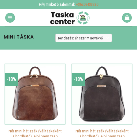
Skip
Hívj minket bizalommal:
+36209433720
to
content
MINI TÁSKA
-18%
-18%
Női mini hátizsák (válltáskaként
Női mini hátizsák (válltáskaként
is hordható), elöl nagy zseb,
is hordható), elöl nagy zseb,