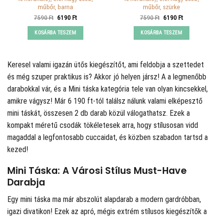
műbőr, barna
műbőr, szürke
Original
Current
Original
Current
7590
Ft
6190
Ft
7590
Ft
6190
Ft
price
price
price
price
was:
is:
was:
is:
KOSÁRBA TESZEM
KOSÁRBA TESZEM
7590 Ft.
6190 Ft.
7590 Ft.
6190 Ft.
Keresel valami igazán ütős kiegészítőt, ami feldobja a szettedet
és még szuper praktikus is? Akkor jó helyen jársz! A
a legmenőbb
darabokkal vár, és a Mini táska kategória tele van olyan kincsekkel,
amikre vágysz! Már 6 190 ft-tól találsz nálunk valami elképesztő
mini táskát, összesen 2 db darab közül válogathatsz. Ezek a
kompakt méretű csodák tökéletesek arra, hogy stílusosan vidd
magaddal a legfontosabb cuccaidat, és közben szabadon tartsd a
kezed!
Mini Táska: A Városi Stílus Must-Have
Darabja
Egy mini táska ma már abszolút alapdarab a modern gardróbban,
igazi divatikon! Ezek az apró, mégis extrém stílusos kiegészítők a