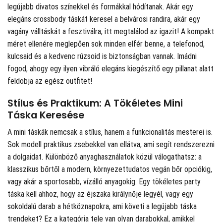
legújabb divatos színekkel és formákkal hódítanak. Akár egy
elegáns crossbody táskát keresel a belvárosi randira, akár egy
vagány válltáskát a fesztiválra, itt megtalálod az igazit! A kompakt
méret ellenére meglepően sok minden elfér benne, a telefonod,
kulcsaid és a kedvenc rúzsoid is biztonságban vannak. Imádni
fogod, ahogy egy ilyen vibráló elegáns kiegészítő egy pillanat alatt
feldobja az egész outfitet!
Stílus és Praktikum: A Tökéletes Mini
Táska Keresése
A mini táskák nemcsak a stílus, hanem a funkcionalitás mesterei is.
Sok modell praktikus zsebekkel van ellátva, ami segít rendszerezni
a dolgaidat. Különböző anyaghasználatok közül válogathatsz: a
klasszikus bőrtől a modern, környezettudatos vegán bőr opciókig,
vagy akár a sportosabb, vízálló anyagokig. Egy tökéletes party
táska kell ahhoz, hogy az éjszaka királynője legyél, vagy egy
sokoldalú darab a hétköznapokra, ami követi a legújabb táska
trendeket? Ez a kategória tele van olyan darabokkal, amikkel