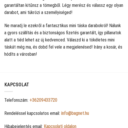
garantáltan kitűnsz a tömegből. Légy merész és válassz egy olyan
darabot, ami tükrözi a személyiséged!
Ne maradj le ezekről a fantasztikus mini táska darabokról! Nálunk
a gyors szállítás és a biztonságos fizetés garantált, így pillanatok
alatt a tiéd lehet az új kedvenced. Válaszd ki a tökéletes mini
táskát még ma, és dobd fel vele a megjelenésed! Irány a kosár, és
hódíts a városban!
KAPCSOLAT
Telefonszám:
+36209433720
Rendeléssel kapcsolatos email:
info@bagnet.hu
Hibabejelentés email:
Kapcsolati oldalon