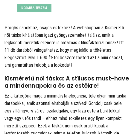
KOSÁRBA TESZEM
Pörgős napokhoz, csajos estékhez! A
webshopban a Kisméretű
női táska kínálatában igazi gyöngyszemeket találsz, amik a
legkisebb méretük ellenére is hatalmas stílusfaktorral bírnak! Itt
11 db darabból válogathatsz, hogy megtaláld a tökéletes
kiegészítőt. Már 1 690 ft-tól beszerezheted azt a mini csodát,
ami garantáltan feldobja a lookodat!
Kisméretű női táska: A stílusos must-have
a mindennapokra és az estékre!
Ez a kategória maga a minimalista elegancia, tele olyan mini táska
darabokkal, amik azonnal elrabolják a szíved! Gondolj csak bele:
egy villámgyors városi szaladgálás, egy laza este a barátokkal,
vagy egy ütős randi – ehhez mind tökéletes egy ilyen kompakt
méretű szépség. Ezek a táskák nem csak praktikusak a
legfontosabb cuccaidnak, mint a telefon, kulcsok, kártyák, de