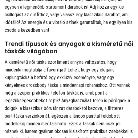
egyben a legmenőbb statement darabok is! Adj hozzá egy kis
csillogást az outfithez, vagy válassz egy klasszikus darabot, ami
időtálló! Az energia és a vibráló színek garantáltak, ha egy ilyen kis
csoda a kezedben van!
Trendi típusok és anyagok a kisméretű női
táskák világában
A kisméretű női táska szortiment annyira változatos, hogy
mindenki megtalálja a favoritját! Lehet, hogy egy elegáns
kuplungtáska a befutó egy exkluzív eseményre, vagy egy
kényelmes crossbody táska a mindennapi rohanáshoz. Ott vannak
még a szuper praktikus telefon táskák is, amik pont a
legszükségesebbeket rejtik! Anyaghasználat terén is pörögnek a
dolgok: a klasszikus bőrutánzat daraboktól kezdve, a flitteres
partitáska verziókon át, egészen a láncos pánttal feldobott
modellekig minden megtalálható. Ezek a táskák nem csak jól
néznek ki, hanem gyakran okosan kialakított praktikus zsebekkel is