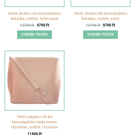
VIA55 divatos női keresztpántos
VIA55 divatos női keresztpántos
kistáska, rostbőr, fehér-ezüst
kistáska, rostbőr, ezüst
Original
Current
Original
Current
12790
Ft
9790
Ft
12790
Ft
9790
Ft
price
price
price
price
was:
is:
was:
is:
KOSÁRBA TESZEM
KOSÁRBA TESZEM
12790 Ft.
9790 Ft.
12790 Ft.
9790 Ft.
VIA55 elegáns női kis
keresztpántos táska merev
fazonban, rostbőr, rózsaszín
11900
Ft