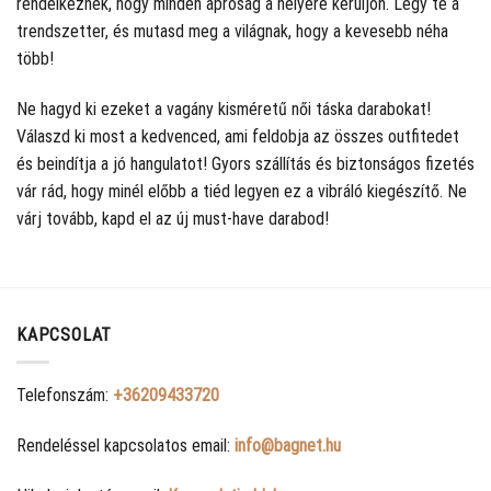
rendelkeznek, hogy minden apróság a helyére kerüljön. Légy te a
trendszetter, és mutasd meg a világnak, hogy a kevesebb néha
több!
Ne hagyd ki ezeket a vagány kisméretű női táska darabokat!
Válaszd ki most a kedvenced, ami feldobja az összes outfitedet
és beindítja a jó hangulatot! Gyors szállítás és biztonságos fizetés
vár rád, hogy minél előbb a tiéd legyen ez a vibráló kiegészítő. Ne
várj tovább, kapd el az új must-have darabod!
KAPCSOLAT
Telefonszám:
+36209433720
Rendeléssel kapcsolatos email:
info@bagnet.hu