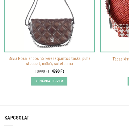
Silvia Rosa láncos női keresztpántos táska, puha
Tágas kist
steppelt, műbőr, sötétbarna
Original
Current
10990
Ft
4890
Ft
price
price
was:
is:
KOSÁRBA TESZEM
10990 Ft.
4890 Ft.
KAPCSOLAT