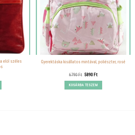
a elöl széles
Gyerektáska kisállatos mintával, poliészter, rosé
ös
urrent
Original
Current
6790
Ft
5890
Ft
rice
price
price
s:
was:
is:
KOSÁRBA TESZEM
.
440 Ft.
6790 Ft.
5890 Ft.