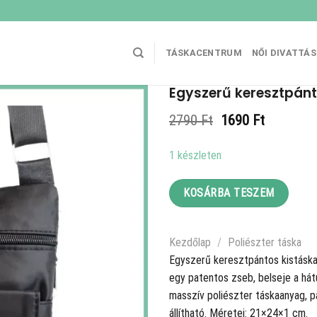
TÁSKACENTRUM
NŐI DIVATTÁ
Egyszerű keresztpánto
Original
Current
2790
Ft
1690
Ft
price
price
was:
is:
1 készleten
2790 Ft.
1690 Ft.
KOSÁRBA TESZEM
Kezdőlap
/
Poliészter táska
Egyszerű keresztpántos kistáska, 
egy patentos zseb, belseje a hátul
masszív poliészter táskaanyag, pá
állítható. Méretei: 21×24×1 cm.