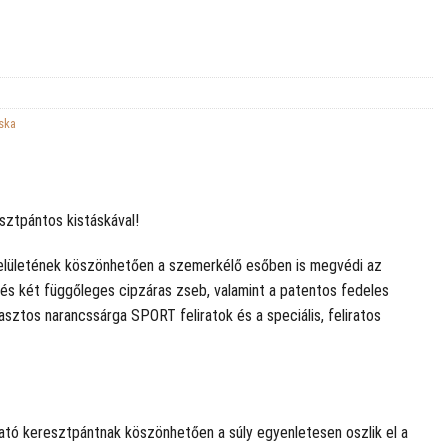
ska
sztpántos kistáskával!
 felületének köszönhetően a szemerkélő esőben is megvédi az
s és két függőleges cipzáras zseb, valamint a patentos fedeles
asztos narancssárga SPORT feliratok és a speciális, feliratos
tható keresztpántnak köszönhetően a súly egyenletesen oszlik el a