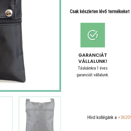
Csak készleten lévő termékeket t
GARANCIÁT
VÁLLALUNK!
Táskáinkra 1 éves
garanciát vállalunk.
Hívd kollégánk a
+3620