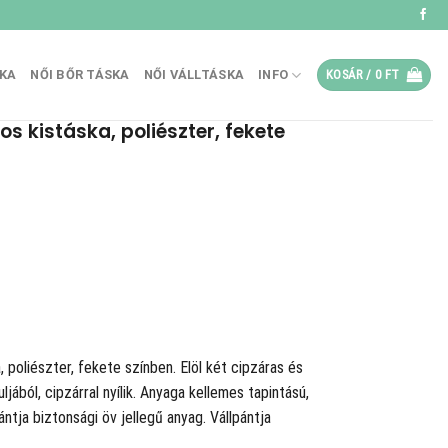
SKA
NŐI BŐR TÁSKA
NŐI VÁLLTÁSKA
INFO
KOSÁR /
0
FT
s kistáska, poliészter, fekete
poliészter, fekete színben. Elöl két cipzáras és
jából, cipzárral nyílik. Anyaga kellemes tapintású,
ntja biztonsági öv jellegű anyag. Vállpántja