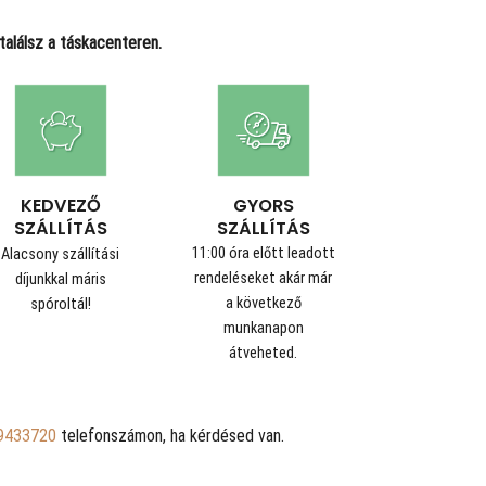
alálsz a táskacenteren.
GYORS
KEDVEZŐ
SZÁLLÍTÁS
SZÁLLÍTÁS
11:00 óra előtt leadott
Alacsony szállítási
rendeléseket akár már
díjunkkal máris
a következő
spóroltál!
munkanapon
átveheted.
9433720
telefonszámon, ha kérdésed van.