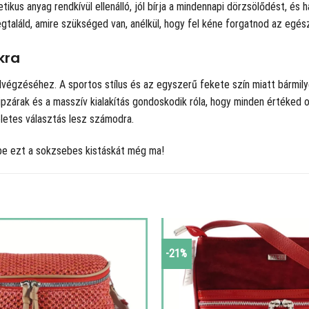
tikus anyag rendkívül ellenálló, jól bírja a mindennapi dörzsölődést, és h
gtaláld, amire szükséged van, anélkül, hogy fel kéne forgatnod az egész
kra
végzéséhez. A sportos stílus és az egyszerű fekete szín miatt bármily
zárak és a masszív kialakítás gondoskodik róla, hogy minden értéked ot
életes választás lesz számodra.
be ezt a sokzsebes kistáskát még ma!
-21%