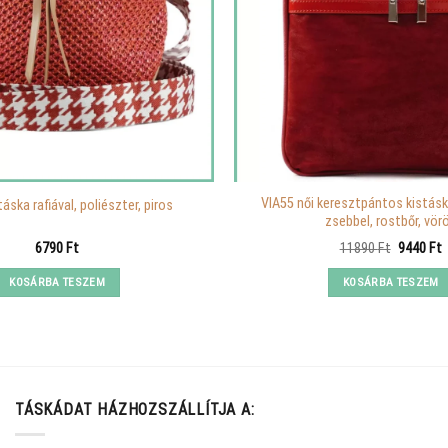
VIA55 női keresztpántos kistásk
áska rafiával, poliészter, piros
zsebbel, rostbőr, vör
Original
C
6790
Ft
11890
Ft
9440
Ft
price
p
was:
i
KOSÁRBA TESZEM
KOSÁRBA TESZEM
11890 Ft
9
TÁSKÁDAT HÁZHOZSZÁLLÍTJA A: