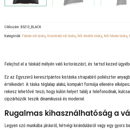
Cikkszám:
B5213_BLACK
Kategóriák:
Fekete női táska
,
Kisméretű női táska
,
Női átvetős táska
,
Női fekete táska
,
Felejtsd el a táskád mélyén való kotorászást, és tartsd kezed ügyéb
Ez az Egyszerű keresztpántos kistáska strapabíró poliészter anyagb
értékeidet. A táska téglalap alakú, kompakt formája ellenére elképes
rekesz lehetővé teszi, hogy külön helyet találj a telefonodnak, kulcs
cipzárhúzók teszik dinamikussá és moderné.
Rugalmas kihasználhatóság a vá
Legyen szó munkába járásról, hétvégi kirándulásról vagy egy gyors be