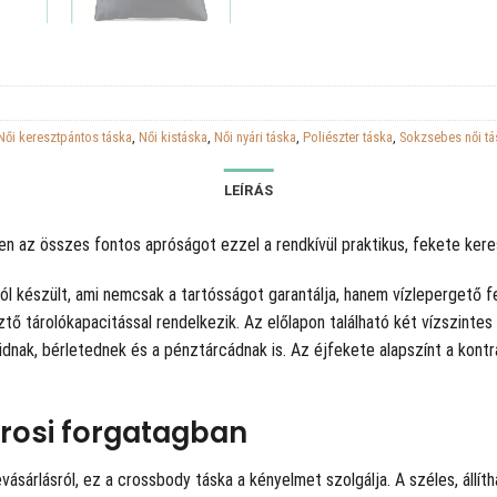
Női keresztpántos táska
,
Női kistáska
,
Női nyári táska
,
Poliészter táska
,
Sokzsebes női tá
LEÍRÁS
en az összes fontos apróságot ezzel a rendkívül praktikus, fekete kere
ól készült, ami nemcsak a tartósságot garantálja, hanem vízlepergető
ztő tárolókapacitással rendelkezik. Az előlapon található két vízszinte
aidnak, bérletednek és a pénztárcádnak is. Az éjfekete alapszínt a kontr
rosi forgatagban
vásárlásról, ez a crossbody táska a kényelmet szolgálja. A széles, állí