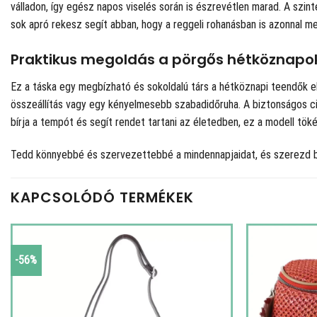
válladon, így egész napos viselés során is észrevétlen marad. A szinte
sok apró rekesz segít abban, hogy a reggeli rohanásban is azonnal me
Praktikus megoldás a pörgős hétköznapo
Ez a táska egy megbízható és sokoldalú társ a hétköznapi teendők el
összeállítás vagy egy kényelmesebb szabadidőruha. A biztonságos cip
bírja a tempót és segít rendet tartani az életedben, ez a modell tök
Tedd könnyebbé és szervezettebbé a mindennapjaidat, és szerezd 
KAPCSOLÓDÓ TERMÉKEK
-56%