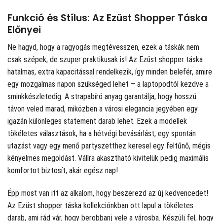
Funkció és Stílus: Az Ezüst Shopper Táska
Előnyei
Ne hagyd, hogy a ragyogás megtévesszen, ezek a táskák nem
csak szépek, de szuper praktikusak is! Az Ezüst shopper táska
hatalmas, extra kapacitással rendelkezik, így minden belefér, amire
egy mozgalmas napon szükséged lehet – a laptopodtól kezdve a
sminkkészletedig. A strapabíró anyag garantálja, hogy hosszú
távon veled marad, miközben a városi elegancia jegyében egy
igazán különleges statement darab lehet. Ezek a modellek
tökéletes választások, ha a hétvégi bevásárlást, egy spontán
utazást vagy egy menő partyszetthez keresel egy feltűnő, mégis
kényelmes megoldást. Vállra akasztható kivitelük pedig maximális
komfortot biztosít, akár egész nap!
Épp most van itt az alkalom, hogy beszerezd az új kedvencedet!
Az Ezüst shopper táska kollekciónkban ott lapul a tökéletes
darab, ami rád vár, hogy berobbanj vele a városba. Készülj fel, hogy