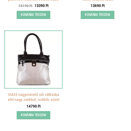
Original
Current
15190
Ft
13390
Ft
13690
Ft
price
price
was:
is:
KOSÁRBA TESZEM
KOSÁRBA TESZEM
15190 Ft.
13390 Ft.
VIA55 nagyméretű női válltáska
elöl nagy zsebbel, rostbőr, ezüst
14790
Ft
KOSÁRBA TESZEM