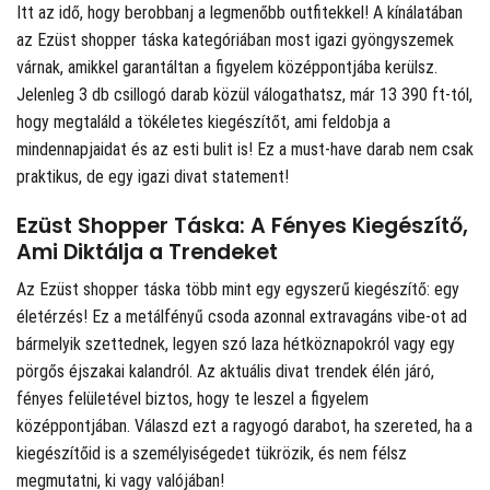
Itt az idő, hogy berobbanj a legmenőbb outfitekkel! A
kínálatában
az Ezüst shopper táska kategóriában most igazi gyöngyszemek
várnak, amikkel garantáltan a figyelem középpontjába kerülsz.
Jelenleg 3 db csillogó darab közül válogathatsz, már 13 390 ft-tól,
hogy megtaláld a tökéletes kiegészítőt, ami feldobja a
mindennapjaidat és az esti bulit is! Ez a must-have darab nem csak
praktikus, de egy igazi divat statement!
Ezüst Shopper Táska: A Fényes Kiegészítő,
Ami Diktálja a Trendeket
Az Ezüst shopper táska több mint egy egyszerű kiegészítő: egy
életérzés! Ez a metálfényű csoda azonnal extravagáns vibe-ot ad
bármelyik szettednek, legyen szó laza hétköznapokról vagy egy
pörgős éjszakai kalandról. Az aktuális divat trendek élén járó,
fényes felületével biztos, hogy te leszel a figyelem
középpontjában. Válaszd ezt a ragyogó darabot, ha szereted, ha a
kiegészítőid is a személyiségedet tükrözik, és nem félsz
megmutatni, ki vagy valójában!