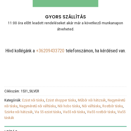
GYORS SZÁLLÍTÁS
11:00 óra előtt leadott rendeléseket akár már a következő munkanapon
átveheted.
Hívd kollégánk a
+36209433720
telefonszámon, ha kérdésed van.
Cikkszám:
1531_SILVER
Kategóriák:
Ezüst női táska
,
Ezüst shopper táska
,
Műbőr női hátizsák
,
Nagyméretű
női táska
,
Nagyméretű női válltáska
,
Női hobo táska
,
Női válltáska
,
Rostbőr táska
,
Szürke női hátizsák
,
Via 55 ezüst táska
,
Via55 női táska
,
Via55 rostbőr táska
,
Via55
táskák