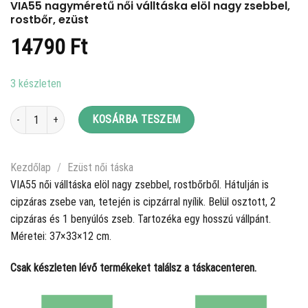
VIA55 nagyméretű női válltáska elöl nagy zsebbel,
rostbőr, ezüst
14790
Ft
3 készleten
VIA55 nagyméretű női válltáska elöl nagy zsebbel, rostbőr, ezüst mennyisé
KOSÁRBA TESZEM
Kezdőlap
/
Ezüst női táska
VIA55 női válltáska elöl nagy zsebbel, rostbőrből. Hátulján is
cipzáras zsebe van, tetején is cipzárral nyílik. Belül osztott, 2
cipzáras és 1 benyúlós zseb. Tartozéka egy hosszú vállpánt.
Méretei: 37×33×12 cm.
Csak készleten lévő termékeket találsz a táskacenteren.