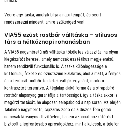
LEÍRÁS
Végre egy táska, amelyik bírja a napi tempót, és segít
rendszerezni mindent, amire szükséged van!
VIA55 ezüst rostbőr válltáska – stílusos
társ a hétköznapi rohanásban
A VIA55 nagyméretű női válltáska tökéletes választás, ha olyan
kiegészítőt keresel, amely nemcsak esztétikus megjelenésű,
hanem rendkívül funkcionális is. A táska különlegessége a
kéttónusú, fekete és ezüstszínű kialakítás, ahol a matt, a fényes
és a texturált műbőr felületek váltják egymást, modern
kontrasztot teremtve. A téglalap alakú forma és a strapabíró
rostbőr alapanyag garantálja a tartósságot, így a táska akkor is
megőrzi tartását, ha alaposan telepakolod a nap során. Az elején
található nagyméretű, cipzáras zseb és a díszes fém gomb
nemcsak látványos díszítőelem, hanem azonnali hozzáférést
biztosít a legfontosabb apróságokhoz, mint a kulcsok, a telefon