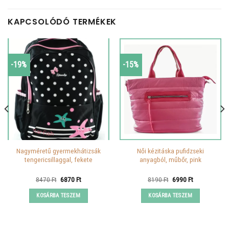
KAPCSOLÓDÓ TERMÉKEK
-19%
-15%
Nagyméretű gyermekhátizsák
Női kézitáska pufidzseki
tengericsillaggal, fekete
anyagból, műbőr, pink
Original
Current
Original
Current
8470
Ft
6870
Ft
8190
Ft
6990
Ft
price
price
price
price
was:
is:
was:
is:
KOSÁRBA TESZEM
KOSÁRBA TESZEM
8470 Ft.
6870 Ft.
8190 Ft.
6990 Ft.