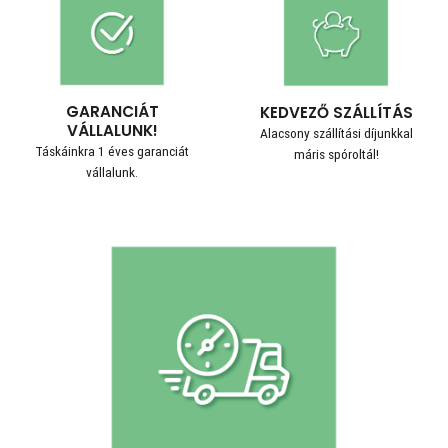
GARANCIÁT
KEDVEZŐ SZÁLLÍTÁS
VÁLLALUNK!
Alacsony szállítási díjunkkal
Táskáinkra 1 éves garanciát
máris spóroltál!
vállalunk.