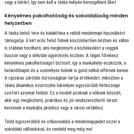
vagy a bérlet, így nem kell a táska mélyén keresgélned őket.
Kényelmes pakolhatóság és sokoldalúság minden
helyzetben
A táska belső tere és kialakítása a valódi mindennapi használatot
támogatja. A két erős felső fülnek köszönhetően kézben és vállon
is stabilan hordható, ami megkönnyíti a közlekedést a reggeli
buszon vagy a délutáni ügyintézés közben. A tágas főrekesz
kényelmes pakolhatóságot biztosít, így a munkahelyi eszközök, a
határidőnapló és a személyes holmik is gond nélkül elférnek benne.
A cipzáras záródás biztonságban tartja értékeidet, miközben a
táska dinamikus ezüstszíne bármilyen egyszerűbb hétköznapi
szettet azonnal feldob. Ez a modell azoknak a nőknek készült,
akik egy megbízható, praktikus és jól rendszerezhető társat
keresnek a munkába járáshoz vagy a városi sétákhoz.
Tedd egyszerűbbé és stílusosabbá a mindennapjaidat ezzel a
sokoldalú válltáskával, és rendeld meg még ma!