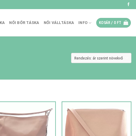
SKA
NŐI BŐR TÁSKA
NŐI VÁLLTÁSKA
INFO
KOSÁR /
0
FT