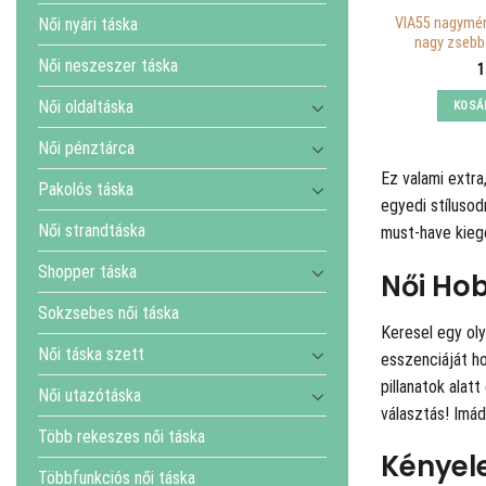
Női nyári táska
VIA55 nagymére
nagy zsebbe
Női neszeszer táska
1
Női oldaltáska
KOSÁ
Női pénztárca
Ez valami extra
Pakolós táska
egyedi stílusod
Női strandtáska
must-have kieg
Shopper táska
Női Hob
Sokzsebes női táska
Keresel egy oly
Női táska szett
esszenciáját ho
pillanatok alat
Női utazótáska
választás! Imád
Több rekeszes női táska
Kényel
Többfunkciós női táska