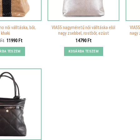
o női válltáska, bőr,
VIA55 nagyméretű női válltáska elöl
VIA55
khaki
nagy zsebbel, rostbőr, ezüst
nagy 
Original
Current
0
Ft
11990
Ft
14790
Ft
price
price
was:
is:
RBA TESZEM
KOSÁRBA TESZEM
15590 Ft.
11990 Ft.