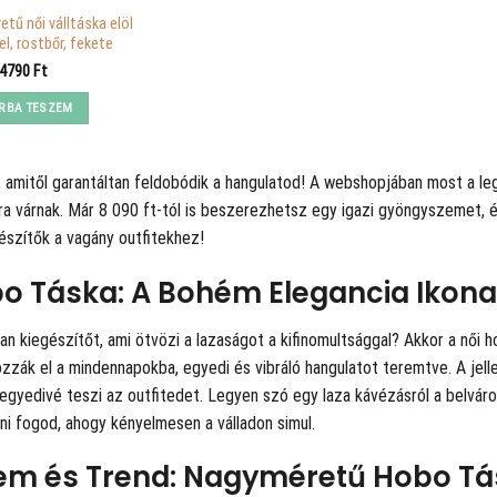
tű női válltáska elöl
l, rostbőr, fekete
4790
Ft
RBA TESZEM
, amitől garantáltan feldobódik a hangulatod! A
webshopjában most a leg
ra várnak. Már 8 090 ft-tól is beszerezhetsz egy igazi gyöngyszemet, 
észítők a vagány outfitekhez!
o Táska: A Bohém Elegancia Ikona
an kiegészítőt, ami ötvözi a lazaságot a kifinomultsággal? Akkor a női 
zzák el a mindennapokba, egyedi és vibráló hangulatot teremtve. A jel
t egyedivé teszi az outfitedet. Legyen szó egy laza kávézásról a belváro
ni fogod, ahogy kényelmesen a válladon simul.
em és Trend: Nagyméretű Hobo T