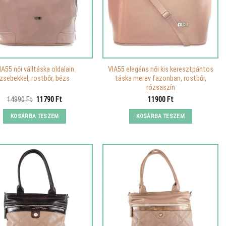
IA55 női válltáska oldalain
VIA55 elegáns női kis keresztpántos
zsebekkel, rostbőr, bézs
táska merev fazonban, rostbőr,
rózsaszín
Original
Current
14990
Ft
11790
Ft
11900
Ft
price
price
was:
is:
KOSÁRBA TESZEM
KOSÁRBA TESZEM
14990 Ft.
11790 Ft.