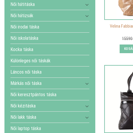
Női hátitáska
Női hátizsák
Velina Fabbian
Női irodai táska
Női iskolatáska
1559
KOSÁ
Kocka táska
Különleges női táskák
Láncos női táska
Márkás női táska
Női keresztpántos táska
Női kézitáska
Női lakk táska
Női laptop táska