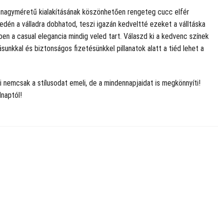
l nagyméretű kialakításának köszönhetően rengeteg cucc elfér
edén a válladra dobhatod, teszi igazán kedveltté ezeket a válltáska
ben a casual elegancia mindig veled tart. Válaszd ki a kedvenc színek
unkkal és biztonságos fizetésünkkel pillanatok alatt a tiéd lehet a
i nemcsak a stílusodat emeli, de a mindennapjaidat is megkönnyíti!
naptól!