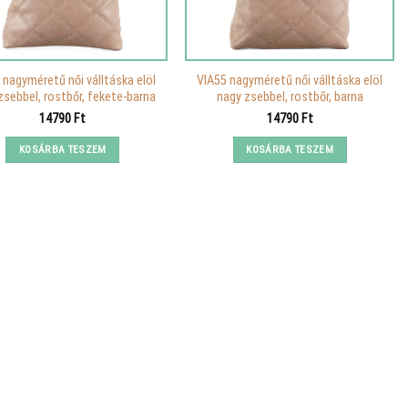
 nagyméretű női válltáska elöl
VIA55 nagyméretű női válltáska elöl
zsebbel, rostbőr, fekete-barna
nagy zsebbel, rostbőr, barna
14790
Ft
14790
Ft
KOSÁRBA TESZEM
KOSÁRBA TESZEM