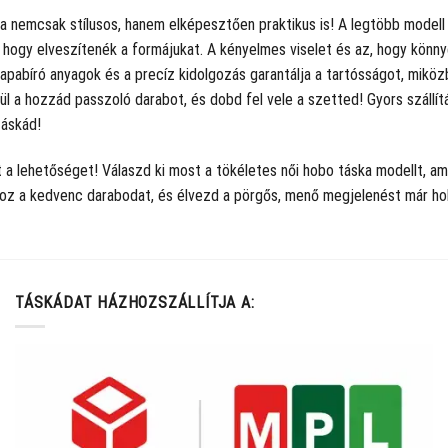
ka nemcsak stílusos, hanem elképesztően praktikus is! A legtöbb model
, hogy elveszítenék a formájukat. A kényelmes viselet és az, hogy könny
rapabíró anyagok és a precíz kidolgozás garantálja a tartósságot, miköz
l a hozzád passzoló darabot, és dobd fel vele a szetted! Gyors szállítás
táskád!
 a lehetőséget! Válaszd ki most a tökéletes női hobo táska modellt, am
oz a kedvenc darabodat, és élvezd a pörgős, menő megjelenést már hol
TÁSKÁDAT HÁZHOZSZÁLLÍTJA A: