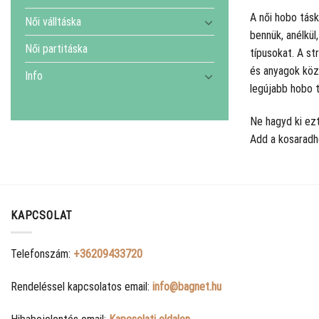
A női hobo tás
Női válltáska
bennük, anélkül
Női partitáska
típusokat. A st
és anyagok közü
Info
legújabb hobo 
Ne hagyd ki ezt
Add a kosaradh
KAPCSOLAT
Telefonszám:
+36209433720
Rendeléssel kapcsolatos email:
info@bagnet.hu