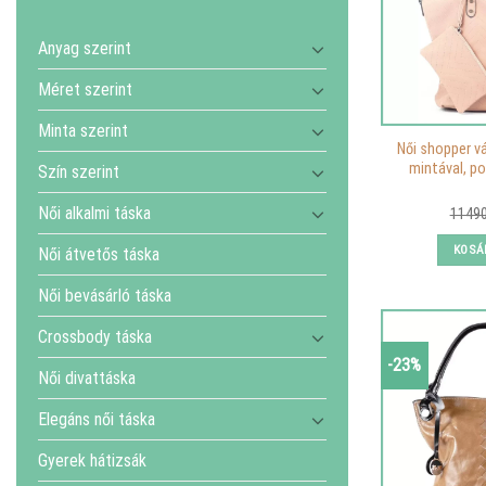
Anyag szerint
Méret szerint
Minta szerint
Női shopper v
mintával, po
Szín szerint
Női alkalmi táska
1149
KOSÁ
Női átvetős táska
Női bevásárló táska
Crossbody táska
-23%
Női divattáska
Elegáns női táska
Gyerek hátizsák