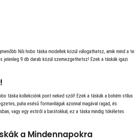
menőbb Női hobo táska modellek közül válogathatsz, amik mind a te
és jelenleg 9 db darab közül szemezgethetsz! Ezek a táskák igazi
!
hobo táska kollekciónk pont neked szól! Ezek a táskák a bohém stílus
legzetes, puha esésű formaviláguk azonnal magával ragad, és
sban, vagy egy estiről a barátokkal, ez a táska mindig tökéletes
áskák a Mindennapokra