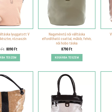
álltáska lyuggatott V
Nagyméretű női válltáska
V
liészter, rózsaszín
elfordítható csattal, műbőr, fehér,
női hobo táska
Original
Current
0
Ft
8090
Ft
8790
Ft
price
price
was:
is:
RBA TESZEM
KOSÁRBA TESZEM
11490 Ft.
8090 Ft.