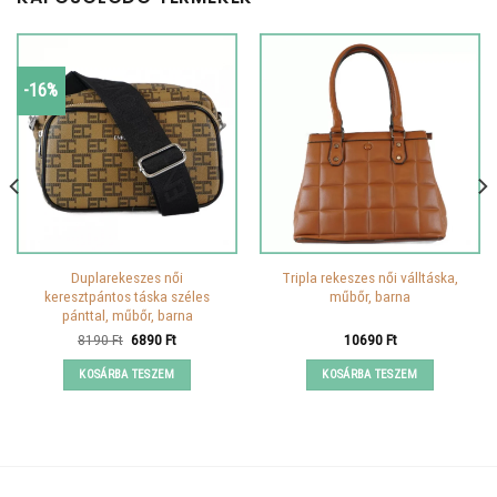
-16%
Duplarekeszes női
Tripla rekeszes női válltáska,
keresztpántos táska széles
műbőr, barna
pánttal, műbőr, barna
Original
Current
8190
Ft
6890
Ft
10690
Ft
price
price
was:
is:
KOSÁRBA TESZEM
KOSÁRBA TESZEM
8190 Ft.
6890 Ft.