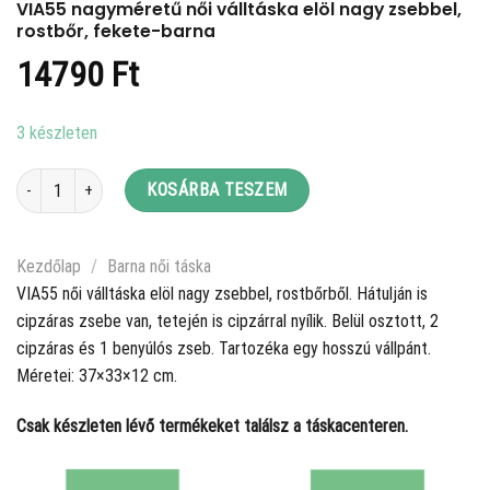
VIA55 nagyméretű női válltáska elöl nagy zsebbel,
rostbőr, fekete-barna
14790
Ft
3 készleten
VIA55 nagyméretű női válltáska elöl nagy zsebbel, rostbőr, fekete-barna m
KOSÁRBA TESZEM
Kezdőlap
/
Barna női táska
VIA55 női válltáska elöl nagy zsebbel, rostbőrből. Hátulján is
cipzáras zsebe van, tetején is cipzárral nyílik. Belül osztott, 2
cipzáras és 1 benyúlós zseb. Tartozéka egy hosszú vállpánt.
Méretei: 37×33×12 cm.
Csak készleten lévő termékeket találsz a táskacenteren.