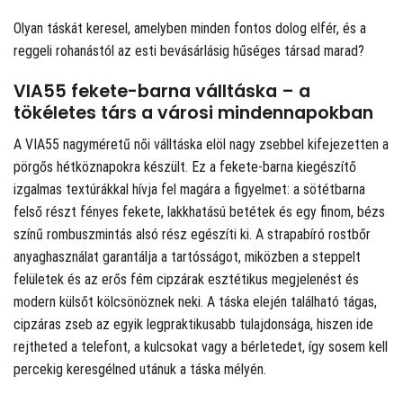
Olyan táskát keresel, amelyben minden fontos dolog elfér, és a
reggeli rohanástól az esti bevásárlásig hűséges társad marad?
VIA55 fekete-barna válltáska – a
tökéletes társ a városi mindennapokban
A VIA55 nagyméretű női válltáska elöl nagy zsebbel kifejezetten a
pörgős hétköznapokra készült. Ez a fekete-barna kiegészítő
izgalmas textúrákkal hívja fel magára a figyelmet: a sötétbarna
felső részt fényes fekete, lakkhatású betétek és egy finom, bézs
színű rombuszmintás alsó rész egészíti ki. A strapabíró rostbőr
anyaghasználat garantálja a tartósságot, miközben a steppelt
felületek és az erős fém cipzárak esztétikus megjelenést és
modern külsőt kölcsönöznek neki. A táska elején található tágas,
cipzáras zseb az egyik legpraktikusabb tulajdonsága, hiszen ide
rejtheted a telefont, a kulcsokat vagy a bérletedet, így sosem kell
percekig keresgélned utánuk a táska mélyén.