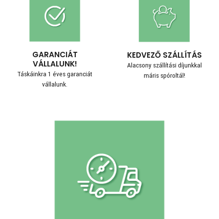
GARANCIÁT
KEDVEZŐ SZÁLLÍTÁS
VÁLLALUNK!
Alacsony szállítási díjunkkal
Táskáinkra 1 éves garanciát
máris spóroltál!
vállalunk.