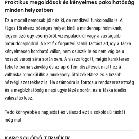
Praktikus megoldások és kényelmes pakolhatóság
minden helyzetben
Ez a modell nemcsak jól néz ki, de rendkívül funkcionális is. A
tágas főrekesz bőséges helyet kínál a mindennapi holmiknak,
legyen szó egy esernyőről, vizespalackról vagy a vastagabb
határidőnaplódról. A két fix fogantyú stabil tartást ad, így a táska
kényelmesen hordható vállon, nem csúszik le és nem vág be a
hosszú városi séta során sem. A visszafogott, mégis karakteres
fekete-barna színvilág és az apró fém díszítések miatt ez a
válltáska remekül illik a munkahelyi öltözékekhez és a lazább
hétvégi szettekhez is. Ha számodra is fontos a rendszerezettség
és a megbízhatóság a napi ügyintézés során, ez a táska ideális
választás lesz.
Tedd könnyebbé a napjaidat és válaszd ezt a sokoldalú táskát
még ma!
KAPCSOLÓDÓ TERMÉKEK