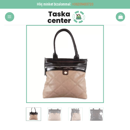
Skip
Hívj minket bizalommal:
+36209433720
to
content