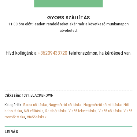
GYORS SZÁLLÍTÁS
11:00 óra előtt leadott rendeléseket akár már a következő munkanapon
átveheted.
Hívd kollégánk a
+36209433720
telefonszámon, ha kérdésed van.
Cikkszám:
1531_BLACKBROWN
Kategóriák:
Barna női táska
,
Nagyméretű női táska
,
Nagyméretű női válltáska
,
Női
hobo táska
,
Női válltáska
,
Rostbőr táska
,
Via55 fekete táska
,
Via55 női táska
,
Via55
rostbőr táska
,
Via55 táskák
LEÍRÁS