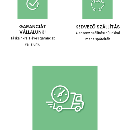
GARANCIÁT
KEDVEZŐ SZÁLLÍTÁS
VÁLLALUNK!
Alacsony szállítási díjunkkal
Táskáinkra 1 éves garanciát
máris spóroltál!
vállalunk.