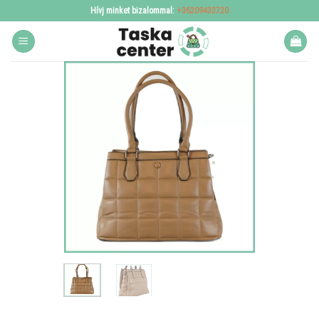
Skip
Hívj minket bizalommal:
+36209433720
to
content