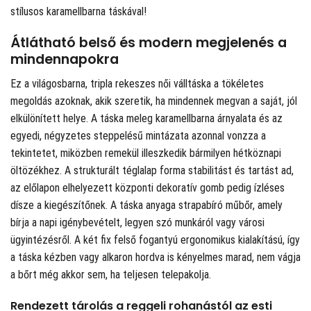
stílusos karamellbarna táskával!
Átlátható belső és modern megjelenés a
mindennapokra
Ez a világosbarna, tripla rekeszes női válltáska a tökéletes
megoldás azoknak, akik szeretik, ha mindennek megvan a saját, jól
elkülönített helye. A táska meleg karamellbarna árnyalata és az
egyedi, négyzetes steppelésű mintázata azonnal vonzza a
tekintetet, miközben remekül illeszkedik bármilyen hétköznapi
öltözékhez. A strukturált téglalap forma stabilitást és tartást ad,
az előlapon elhelyezett központi dekoratív gomb pedig ízléses
dísze a kiegészítőnek. A táska anyaga strapabíró műbőr, amely
bírja a napi igénybevételt, legyen szó munkáról vagy városi
ügyintézésről. A két fix felső fogantyú ergonomikus kialakítású, így
a táska kézben vagy alkaron hordva is kényelmes marad, nem vágja
a bőrt még akkor sem, ha teljesen telepakolja.
Rendezett tárolás a reggeli rohanástól az esti