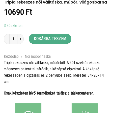
Tripla rekeszes női válltáska, műbőr, világosbarna
10690
Ft
3 készleten
Tripla rekeszes női válltáska, műbőr, világosbarna mennyiség
KOSÁRBA TESZEM
Kezdőlap
/
Női műbőr táska
Tripla rekeszes női válltáska, műbőrből. A két szélső rekesze
mágneses patenttal záródik, a középső cipzárral. A középső
rekeszében 1 cipzáras és 2 benyúlós zseb. Méretei: 34×26×14
cm.
Csak készleten lévő termékeket találsz a táskacenteren.