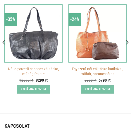
-35%
-24%
Női egyszerű shopper válltáska,
Egyszerű női válltáska karikával,
műbőr, fekete
műbőr, narancssárga
Original
Current
Original
Current
12690
Ft
8290
Ft
8890
Ft
6790
Ft
price
price
price
price
was:
is:
was:
is:
KOSÁRBA TESZEM
KOSÁRBA TESZEM
12690 Ft.
8290 Ft.
8890 Ft.
6790 Ft.
KAPCSOLAT