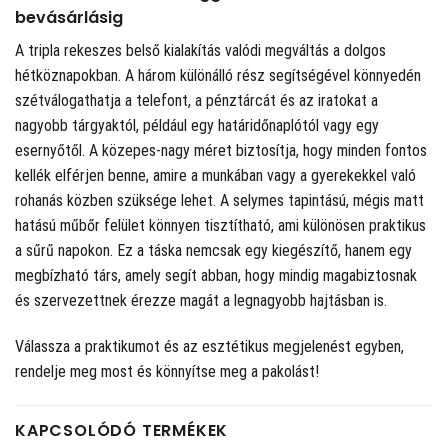
bevásárlásig
A tripla rekeszes belső kialakítás valódi megváltás a dolgos
hétköznapokban. A három különálló rész segítségével könnyedén
szétválogathatja a telefont, a pénztárcát és az iratokat a
nagyobb tárgyaktól, például egy határidőnaplótól vagy egy
esernyőtől. A közepes-nagy méret biztosítja, hogy minden fontos
kellék elférjen benne, amire a munkában vagy a gyerekekkel való
rohanás közben szüksége lehet. A selymes tapintású, mégis matt
hatású műbőr felület könnyen tisztítható, ami különösen praktikus
a sűrű napokon. Ez a táska nemcsak egy kiegészítő, hanem egy
megbízható társ, amely segít abban, hogy mindig magabiztosnak
és szervezettnek érezze magát a legnagyobb hajtásban is.
Válassza a praktikumot és az esztétikus megjelenést egyben,
rendelje meg most és könnyítse meg a pakolást!
KAPCSOLÓDÓ TERMÉKEK