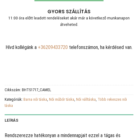
GYORS SZÁLLÍTÁS
11:00 óra előtt leadott rendeléseket akár már a következő munkanapon
átveheted.
Hívd kollégánk a
+36209433720
telefonszámon, ha kérdésed van.
Cikkszám:
BHTS1717_CAMEL
Kategóriák:
Barna női táska
,
Női műbőr táska
,
Női válltáska
,
Több rekeszes női
táska
LEÍRÁS
Rendszerezze hatékonyan a mindennapjait ezzel a tágas és