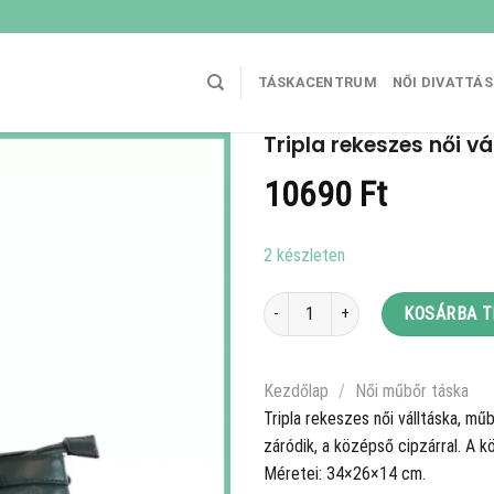
TÁSKACENTRUM
NŐI DIVATTÁ
Tripla rekeszes női vá
10690
Ft
2 készleten
Tripla rekeszes női válltáska, műbőr
KOSÁRBA 
Kezdőlap
/
Női műbőr táska
Tripla rekeszes női válltáska, m
záródik, a középső cipzárral. A 
Méretei: 34×26×14 cm.