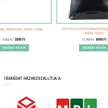
Silvia Rosa női kézitáska lézervá
áska, állatmintás, műbőr, szürke
műbőr, fekete
Original
Current
Original
C
4750
Ft
3590
Ft
11790
Ft
8990
Ft
price
price
price
p
was:
is:
was:
i
KOSÁRBA TESZEM
KOSÁRBA TESZEM
4750 Ft.
3590 Ft.
11790 Ft
8
TÁSKÁDAT HÁZHOZSZÁLLÍTJA A: