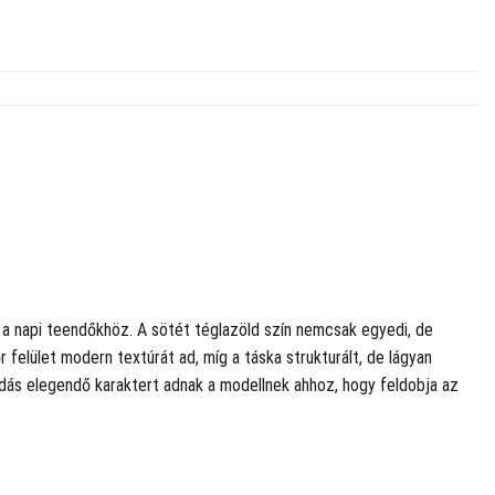
k a napi teendőkhöz. A sötét téglazöld szín nemcsak egyedi, de
r felület modern textúrát ad, míg a táska strukturált, de lágyan
ldás elegendő karaktert adnak a modellnek ahhoz, hogy feldobja az