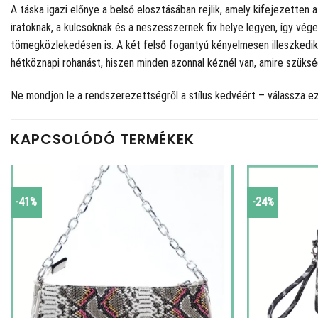
A táska igazi előnye a belső elosztásában rejlik, amely kifejezetten 
iratoknak, a kulcsoknak és a neszesszernek fix helye legyen, így vég
tömegközlekedésen is. A két felső fogantyú kényelmesen illeszkedik a
hétköznapi rohanást, hiszen minden azonnal kéznél van, amire szüksé
Ne mondjon le a rendszerezettségről a stílus kedvéért – válassza e
KAPCSOLÓDÓ TERMÉKEK
-41%
-24%