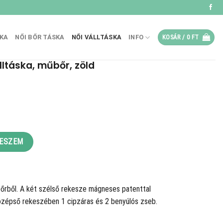
SKA
NŐI BŐR TÁSKA
NŐI VÁLLTÁSKA
INFO
KOSÁR /
0
FT
lltáska, műbőr, zöld
, zöld mennyiség
TESZEM
űbőrből. A két szélső rekesze mágneses patenttal
középső rekeszében 1 cipzáras és 2 benyúlós zseb.