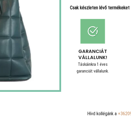
Csak készleten lévő termékeket t
GARANCIÁT
VÁLLALUNK!
Táskáinkra 1 éves
garanciát vállalunk.
Hívd kollégánk a
+3620