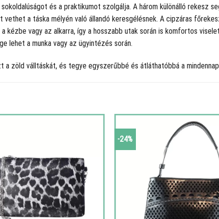
a sokoldalúságot és a praktikumot szolgálja. A három különálló rekesz se
et vethet a táska mélyén való állandó keresgélésnek. A cipzáras főreke
 kézbe vagy az alkarra, így a hosszabb utak során is komfortos viselete
ge lehet a munka vagy az ügyintézés során.
zt a zöld válltáskát, és tegye egyszerűbbé és átláthatóbbá a mindenna
-24%