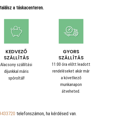
alálsz a táskacenteren.
GYORS
KEDVEZŐ
SZÁLLÍTÁS
SZÁLLÍTÁS
11:00 óra előtt leadott
Alacsony szállítási
rendeléseket akár már
díjunkkal máris
a következő
spóroltál!
munkanapon
átveheted.
9433720
telefonszámon, ha kérdésed van.