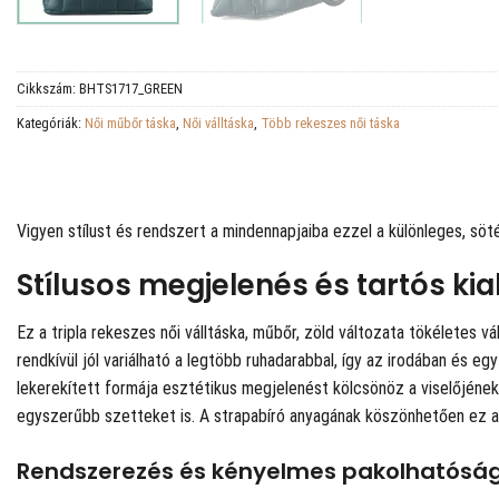
Cikkszám:
BHTS1717_GREEN
Kategóriák:
Női műbőr táska
,
Női válltáska
,
Több rekeszes női táska
Vigyen stílust és rendszert a mindennapjaiba ezzel a különleges, söté
Stílusos megjelenés és tartós ki
Ez a tripla rekeszes női válltáska, műbőr, zöld változata tökéletes
rendkívül jól variálható a legtöbb ruhadarabbal, így az irodában és eg
lekerekített formája esztétikus megjelenést kölcsönöz a viselőjének
egyszerűbb szetteket is. A strapabíró anyagának köszönhetően ez a t
Rendszerezés és kényelmes pakolhatósá