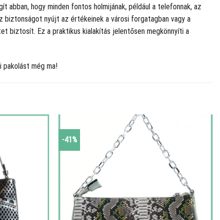
gít abban, hogy minden fontos holmijának, például a telefonnak, az
sz biztonságot nyújt az értékeinek a városi forgatagban vagy a
t biztosít. Ez a praktikus kialakítás jelentősen megkönnyíti a
pi pakolást még ma!
-41%