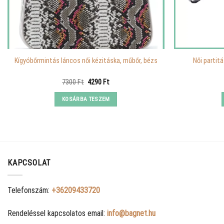
Kígyóbőrmintás láncos női kézitáska, műbőr, bézs
Női partit
Original
Current
7300
Ft
4290
Ft
price
price
was:
is:
KOSÁRBA TESZEM
7300 Ft.
4290 Ft.
KAPCSOLAT
Telefonszám:
+36209433720
Rendeléssel kapcsolatos email:
info@bagnet.hu