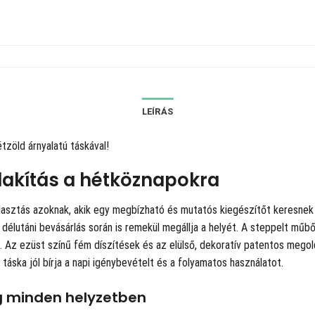
LEÍRÁS
tzöld árnyalatú táskával!
alakítás a hétköznapokra
 választás azoknak, akik egy megbízható és mutatós kiegészítőt keresne
y délutáni bevásárlás során is remekül megállja a helyét. A steppelt műbő
. Az ezüst színű fém díszítések és az elülső, dekoratív patentos mego
áska jól bírja a napi igénybevételt és a folyamatos használatot.
g minden helyzetben