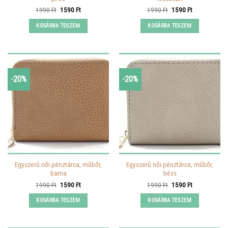
Original
Current
Original
Current
1990
Ft
1590
Ft
1990
Ft
1590
Ft
price
price
price
price
was:
is:
was:
is:
KOSÁRBA TESZEM
KOSÁRBA TESZEM
1990 Ft.
1590 Ft.
1990 Ft.
1590 Ft.
-20%
-20%
Egyszerű női pénztárca, műbőr,
Egyszerű női pénztárca, műbőr,
barna
bézs
Original
Current
Original
Current
1990
Ft
1590
Ft
1990
Ft
1590
Ft
price
price
price
price
was:
is:
was:
is:
KOSÁRBA TESZEM
KOSÁRBA TESZEM
1990 Ft.
1590 Ft.
1990 Ft.
1590 Ft.