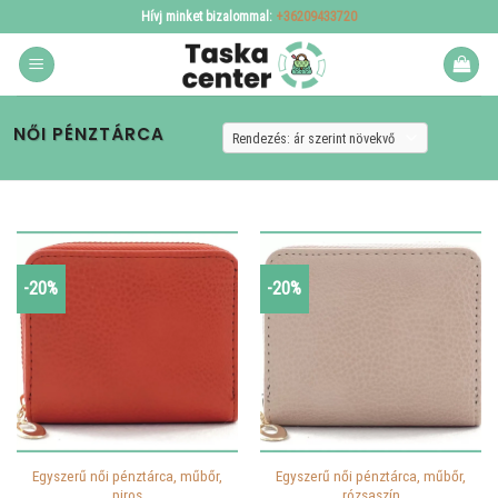
Skip
Hívj minket bizalommal:
+36209433720
to
content
NŐI PÉNZTÁRCA
-20%
-20%
Egyszerű női pénztárca, műbőr,
Egyszerű női pénztárca, műbőr,
piros
rózsaszín