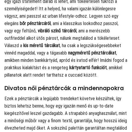
egy igazi statement darab is lehet, ami tökéletesen tükrözi a
személyiségedet! Itt a helyed, ha valami igazán különlegesre
vágysz, ami passzol az urban lifestyle-odhoz. Legyen szó egy
elegáns
bőr pénztárcáról
, ami a klasszikus lookodhoz passzol,
vagy egy feltűnő,
vibráló színű tárcáról
, ami a merészebb
outfiteddel alkot ütős párost, nálunk megtalálod a tökéleteset.
Válaszd a
kis méretű tárcákat
, ha csak a legszükségesebbeket
vinnéd magaddal, vagy a tágasabb
nagyméretű pénztárcákat
,
amikben minden bankkártyád, apród és iratod elfér! Imádni fogod a
praktikus kialakítást és a rengeteg
kártyatartó funkciót
, amikkel
pillanatok alatt rendet tarthatsz a cuccaid között.
Divatos női pénztárcák a mindennapokra
Ezek a pénztárcák a legújabb trendeket követve készültek, így
biztos lehetsz benne, hogy egy igazán menő és up-to-date
kiegészítővel leszel gazdagabb. A strapabíró anyaghasználat, mint
a minőségi műbőr vagy a finom textil, garantálja, hogy hosszú ideig
élvezheted majd őket. A sokszínű palettán garantáltan megtalálod