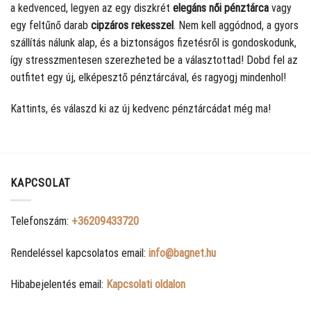
a kedvenced, legyen az egy diszkrét
elegáns női pénztárca
vagy
egy feltűnő darab
cipzáros rekesszel
. Nem kell aggódnod, a gyors
szállítás nálunk alap, és a biztonságos fizetésről is gondoskodunk,
így stresszmentesen szerezheted be a választottad! Dobd fel az
outfitet egy új, elképesztő pénztárcával, és ragyogj mindenhol!
Kattints, és válaszd ki az új kedvenc pénztárcádat még ma!
KAPCSOLAT
Telefonszám:
+36209433720
Rendeléssel kapcsolatos email:
info@bagnet.hu
Hibabejelentés email:
Kapcsolati oldalon