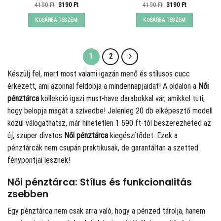
Original
Current
Original
Current
4190
Ft
3190
Ft
4190
Ft
3190
Ft
price
price
price
price
was:
is:
was:
is:
KOSÁRBA TESZEM
KOSÁRBA TESZEM
4190 Ft.
3190 Ft.
4190 Ft.
3190 Ft.
1
2
Készülj fel, mert most valami igazán menő és stílusos cucc
érkezett, ami azonnal feldobja a mindennapjaidat! A
oldalon a
Női
pénztárca
kollekció igazi must-have darabokkal vár, amikkel tuti,
hogy belopja magát a szívedbe! Jelenleg 20 db elképesztő modell
közül válogathatsz, már hihetetlen 1 590 ft-tól beszerezheted az
új, szuper divatos
Női pénztárca
kiegészítődet. Ezek a
pénztárcák nem csupán praktikusak, de garantáltan a szetted
fénypontjai lesznek!
Női pénztárca: Stílus és funkcionalitás
zsebben
Egy pénztárca nem csak arra való, hogy a pénzed tárolja, hanem