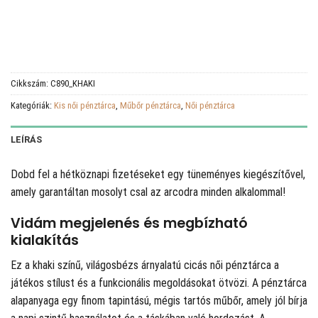
Cikkszám:
C890_KHAKI
Kategóriák:
Kis női pénztárca
,
Műbőr pénztárca
,
Női pénztárca
LEÍRÁS
Dobd fel a hétköznapi fizetéseket egy tüneményes kiegészítővel,
amely garantáltan mosolyt csal az arcodra minden alkalommal!
Vidám megjelenés és megbízható
kialakítás
Ez a khaki színű, világosbézs árnyalatú cicás női pénztárca a
játékos stílust és a funkcionális megoldásokat ötvözi. A pénztárca
alapanyaga egy finom tapintású, mégis tartós műbőr, amely jól bírja