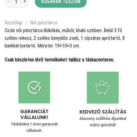
KOSÁRBA TESZEM
Kezdőlap
/
Női pénztárca
Cicás női pénztárca libikókás, műbőr, khaki színben. Belül 3 fő
széles rekesz, 2 széles benyúlós zseb, 1 cipzáras aprótartó, 8
bankkártyatartó. Méretei: 19×10×3 cm.
Csak készleten lévő termékeket találsz a táskacenteren.
GARANCIÁT
KEDVEZŐ SZÁLLÍTÁS
VÁLLALUNK!
Alacsony szállítási díjunkkal
Táskáinkra 1 éves garanciát
máris spóroltál!
vállalunk.