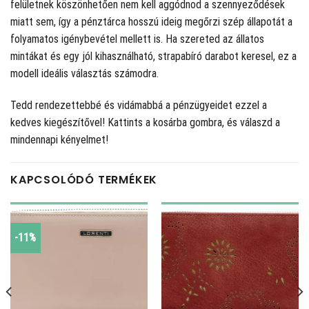
felületnek köszönhetően nem kell aggódnod a szennyeződések
miatt sem, így a pénztárca hosszú ideig megőrzi szép állapotát a
folyamatos igénybevétel mellett is. Ha szereted az állatos
mintákat és egy jól kihasználható, strapabíró darabot keresel, ez a
modell ideális választás számodra.
Tedd rendezettebbé és vidámabbá a pénzügyeidet ezzel a
kedves kiegészítővel! Kattints a kosárba gombra, és válaszd a
mindennapi kényelmet!
KAPCSOLÓDÓ TERMÉKEK
-11%