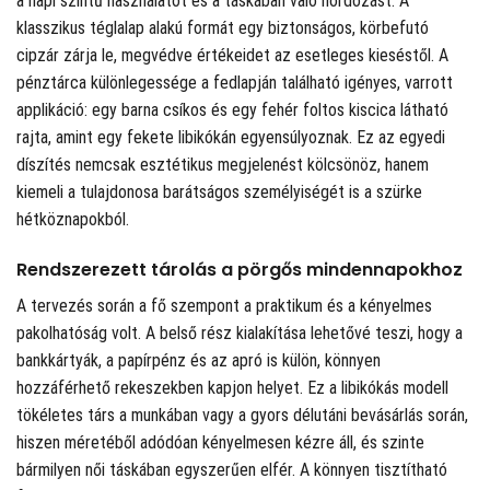
a napi szintű használatot és a táskában való hordozást. A
klasszikus téglalap alakú formát egy biztonságos, körbefutó
cipzár zárja le, megvédve értékeidet az esetleges kieséstől. A
pénztárca különlegessége a fedlapján található igényes, varrott
applikáció: egy barna csíkos és egy fehér foltos kiscica látható
rajta, amint egy fekete libikókán egyensúlyoznak. Ez az egyedi
díszítés nemcsak esztétikus megjelenést kölcsönöz, hanem
kiemeli a tulajdonosa barátságos személyiségét is a szürke
hétköznapokból.
Rendszerezett tárolás a pörgős mindennapokhoz
A tervezés során a fő szempont a praktikum és a kényelmes
pakolhatóság volt. A belső rész kialakítása lehetővé teszi, hogy a
bankkártyák, a papírpénz és az apró is külön, könnyen
hozzáférhető rekeszekben kapjon helyet. Ez a libikókás modell
tökéletes társ a munkában vagy a gyors délutáni bevásárlás során,
hiszen méretéből adódóan kényelmesen kézre áll, és szinte
bármilyen női táskában egyszerűen elfér. A könnyen tisztítható