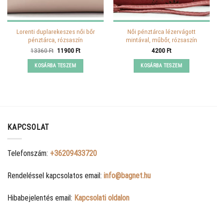
Lorenti duplarekeszes női bőr
Női pénztárca lézervágott
pénztárca, rózsaszín
mintával, műbőr, rózsaszín
Original
Current
13360
Ft
11900
Ft
4200
Ft
price
price
was:
is:
KOSÁRBA TESZEM
KOSÁRBA TESZEM
13360 Ft.
11900 Ft.
KAPCSOLAT
Telefonszám:
+36209433720
Rendeléssel kapcsolatos email:
info@bagnet.hu
Hibabejelentés email:
Kapcsolati oldalon