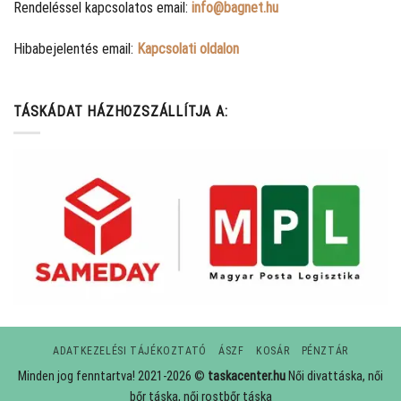
Rendeléssel kapcsolatos email:
info@bagnet.hu
Hibabejelentés email:
Kapcsolati oldalon
TÁSKÁDAT HÁZHOZSZÁLLÍTJA A:
ADATKEZELÉSI TÁJÉKOZTATÓ
ÁSZF
KOSÁR
PÉNZTÁR
Minden jog fenntartva! 2021-2026 ©
taskacenter.hu
Női divattáska, női
bőr táska, női rostbőr táska