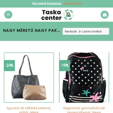
Skip
Hívj minket bizalommal:
+36209433720
to
content
NAGY MÉRETŰ NAGY PAKOLÓS NŐI TÁSKA
-24%
-19%
Egyszerű női válltáska karikával,
Nagyméretű gyermekhátizsák
műbőr, fekete
tengericsillaggal, fekete