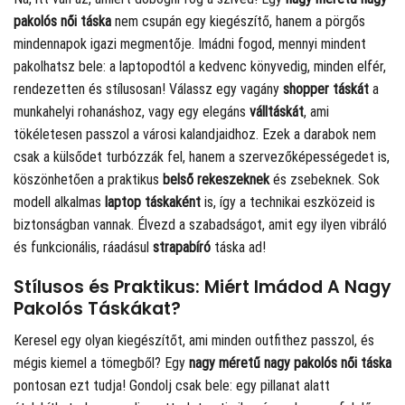
pakolós női táska
nem csupán egy kiegészítő, hanem a pörgős
mindennapok igazi megmentője. Imádni fogod, mennyi mindent
pakolhatsz bele: a laptopodtól a kedvenc könyvedig, minden elfér,
rendezetten és stílusosan! Válassz egy vagány
shopper táskát
a
munkahelyi rohanáshoz, vagy egy elegáns
válltáskát
, ami
tökéletesen passzol a városi kalandjaidhoz. Ezek a darabok nem
csak a külsődet turbózzák fel, hanem a szervezőképességedet is,
köszönhetően a praktikus
belső rekeszeknek
és zsebeknek. Sok
modell alkalmas
laptop táskaként
is, így a technikai eszközeid is
biztonságban vannak. Élvezd a szabadságot, amit egy ilyen vibráló
és funkcionális, ráadásul
strapabíró
táska ad!
Stílusos és Praktikus: Miért Imádod A Nagy
Pakolós Táskákat?
Keresel egy olyan kiegészítőt, ami minden outfithez passzol, és
mégis kiemel a tömegből? Egy
nagy méretű nagy pakolós női táska
pontosan ezt tudja! Gondolj csak bele: egy pillanat alatt