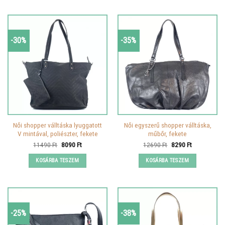
-30%
-35%
Női shopper válltáska lyuggatott
Női egyszerű shopper válltáska,
V mintával, poliészter, fekete
műbőr, fekete
Original
Current
Original
Current
11490
Ft
8090
Ft
12690
Ft
8290
Ft
price
price
price
price
was:
is:
was:
is:
KOSÁRBA TESZEM
KOSÁRBA TESZEM
11490 Ft.
8090 Ft.
12690 Ft.
8290 Ft.
-25%
-38%