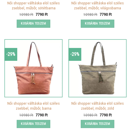
Női shopper válltáska elöl széles
Női shopper válltáska elöl széles
zsebbel, műbőr, sötétbarna
zsebbel, műbőr, világosbarna
Original
Current
Original
Current
10980
Ft
7790
Ft
10980
Ft
7790
Ft
price
price
price
price
was:
is:
was:
is:
KOSÁRBA TESZEM
KOSÁRBA TESZEM
10980 Ft.
7790 Ft.
10980 Ft.
7790 Ft.
-29%
-29%
Női shopper válltáska elöl széles
Női shopper válltáska elöl széles
zsebbel, műbőr, barna
zsebbel, műbőr, zöld
Original
Current
Original
Current
10980
Ft
7790
Ft
10980
Ft
7790
Ft
price
price
price
price
was:
is:
was:
is:
KOSÁRBA TESZEM
KOSÁRBA TESZEM
10980 Ft.
7790 Ft.
10980 Ft.
7790 Ft.