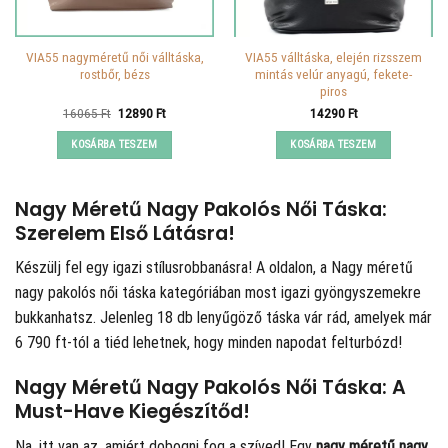
VIA55 nagyméretű női válltáska,
VIA55 válltáska, elején rizsszem
rostbőr, bézs
mintás velúr anyagú, fekete-
piros
Original
Current
16065
Ft
12890
Ft
14290
Ft
price
price
was:
is:
KOSÁRBA TESZEM
KOSÁRBA TESZEM
16065 Ft.
12890 Ft.
Nagy Méretű Nagy Pakolós Női Táska:
Szerelem Első Látásra!
Készülj fel egy igazi stílusrobbanásra! A
oldalon, a Nagy méretű
nagy pakolós női táska kategóriában most igazi gyöngyszemekre
bukkanhatsz. Jelenleg 18 db lenyűgöző táska vár rád, amelyek már
6 790 ft-tól a tiéd lehetnek, hogy minden napodat felturbózd!
Nagy Méretű Nagy Pakolós Női Táska: A
Must-Have Kiegészítőd!
Na, itt van az, amiért dobogni fog a szíved! Egy
nagy méretű nagy