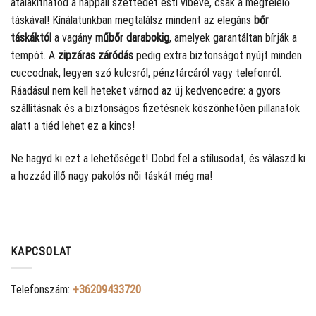
átalakíthatod a nappali szettedet esti vibevé, csak a megfelelő
táskával! Kínálatunkban megtalálsz mindent az elegáns
bőr
táskáktól
a vagány
műbőr darabokig
, amelyek garantáltan bírják a
tempót. A
zipzáras záródás
pedig extra biztonságot nyújt minden
cuccodnak, legyen szó kulcsról, pénztárcáról vagy telefonról.
Ráadásul nem kell heteket várnod az új kedvencedre: a gyors
szállításnak és a biztonságos fizetésnek köszönhetően pillanatok
alatt a tiéd lehet ez a kincs!
Ne hagyd ki ezt a lehetőséget! Dobd fel a stílusodat, és válaszd ki
a hozzád illő nagy pakolós női táskát még ma!
KAPCSOLAT
Telefonszám:
+36209433720