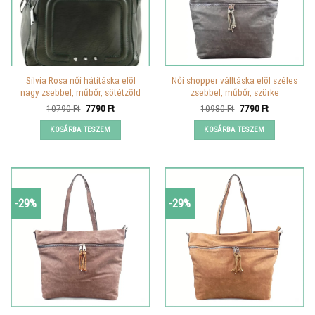
Silvia Rosa női hátitáska elöl
Női shopper válltáska elöl széles
nagy zsebbel, műbőr, sötétzöld
zsebbel, műbőr, szürke
Original
Current
Original
Current
10790
Ft
7790
Ft
10980
Ft
7790
Ft
price
price
price
price
was:
is:
was:
is:
KOSÁRBA TESZEM
KOSÁRBA TESZEM
10790 Ft.
7790 Ft.
10980 Ft.
7790 Ft.
-29%
-29%