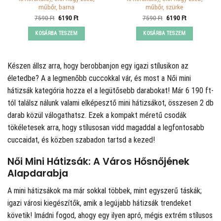
műbőr, barna
műbőr, szürke
Original
Current
Original
Current
7590
Ft
6190
Ft
7590
Ft
6190
Ft
price
price
price
price
was:
is:
was:
is:
KOSÁRBA TESZEM
KOSÁRBA TESZEM
7590 Ft.
6190 Ft.
7590 Ft.
6190 Ft.
Készen állsz arra, hogy berobbanjon egy igazi stílusikon az
életedbe? A
a legmenőbb cuccokkal vár, és most a Női mini
hátizsák kategória hozza el a legütősebb darabokat! Már 6 190 ft-
tól találsz nálunk valami elképesztő mini hátizsákot, összesen 2 db
darab közül válogathatsz. Ezek a kompakt méretű csodák
tökéletesek arra, hogy stílusosan vidd magaddal a legfontosabb
cuccaidat, és közben szabadon tartsd a kezed!
Női Mini Hátizsák: A Város Hősnőjének
Alapdarabja
A mini hátizsákok ma már sokkal többek, mint egyszerű táskák;
igazi városi kiegészítők, amik a legújabb hátizsák trendeket
követik! Imádni fogod, ahogy egy ilyen apró, mégis extrém stílusos