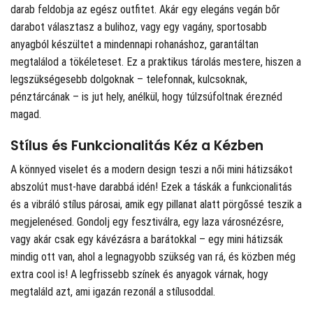
darab feldobja az egész outfitet. Akár egy elegáns vegán bőr
darabot választasz a bulihoz, vagy egy vagány, sportosabb
anyagból készültet a mindennapi rohanáshoz, garantáltan
megtalálod a tökéleteset. Ez a praktikus tárolás mestere, hiszen a
legszükségesebb dolgoknak – telefonnak, kulcsoknak,
pénztárcának – is jut hely, anélkül, hogy túlzsúfoltnak éreznéd
magad.
Stílus és Funkcionalitás Kéz a Kézben
A könnyed viselet és a modern design teszi a női mini hátizsákot
abszolút must-have darabbá idén! Ezek a táskák a funkcionalitás
és a vibráló stílus párosai, amik egy pillanat alatt pörgőssé teszik a
megjelenésed. Gondolj egy fesztiválra, egy laza városnézésre,
vagy akár csak egy kávézásra a barátokkal – egy mini hátizsák
mindig ott van, ahol a legnagyobb szükség van rá, és közben még
extra cool is! A legfrissebb színek és anyagok várnak, hogy
megtaláld azt, ami igazán rezonál a stílusoddal.