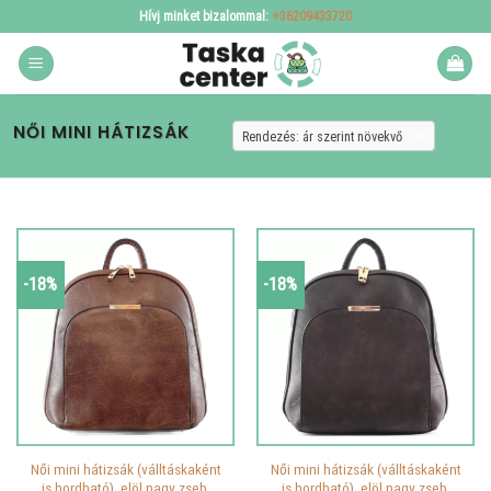
Skip
Hívj minket bizalommal:
+36209433720
to
content
NŐI MINI HÁTIZSÁK
-18%
-18%
Női mini hátizsák (válltáskaként
Női mini hátizsák (válltáskaként
is hordható), elöl nagy zseb,
is hordható), elöl nagy zseb,