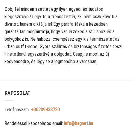
Dobj fel minden szettet egy ilyen egyedi és tudatos
kiegészítővel! Légy te a trendszetter, aki nem csak követi a
divatot, hanem diktálja is! Egy parafa táska a kezedben
garantáltan megmutatja, hogy van érzéked a stílushoz és a
bolygóhoz is. Ne habozz, csempéssz egy kis természetet az
urban outfit-edbe! Gyors szállítás és biztonságos fizetés teszi
hihetetlenül egyszerűvé a dolgodat. Csapj le most az új
kedvencedre, és légy te a legmenőbb a városban!
KAPCSOLAT
Telefonszám:
+36209433720
Rendeléssel kapcsolatos email:
info@bagnet.hu