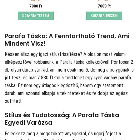
7880
Ft
7880
Ft
KOSÁRBA TESZEM
KOSÁRBA TESZEM
Parafa Táska: A Fenntartható Trend, Ami
MIndent Visz!
Készen állsz egy igazi stílusfrissítésre? A
oldalon most valami
elképesztővel robbanunk: a Parafa táska kollekcióval! Pontosan 2
db olyan darab vár rád, ami nem csak menő, de még a bolygónak is
jót tesz, és már 7 880 ft-tól a tiéd lehet egy ilyen vagány parafa
táska! Ez nem egy átlagos kiegészítő, hanem egy statement
darab, ami azonnal elkapja a tekinteteket és feldobja az egész
outfitet!
Stílus és Tudatosság: A Parafa Táska
Egyedi Varázsa
Feledkezz meg a megszokott anyagokról, és ugorj fejest a