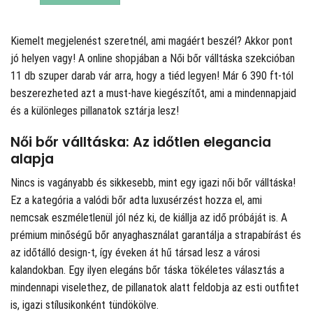
Kiemelt megjelenést szeretnél, ami magáért beszél? Akkor pont
jó helyen vagy! A
online shopjában a Női bőr válltáska szekcióban
11 db szuper darab vár arra, hogy a tiéd legyen! Már 6 390 ft-tól
beszerezheted azt a must-have kiegészítőt, ami a mindennapjaid
és a különleges pillanatok sztárja lesz!
Női bőr válltáska: Az időtlen elegancia
alapja
Nincs is vagányabb és sikkesebb, mint egy igazi női bőr válltáska!
Ez a kategória a valódi bőr adta luxusérzést hozza el, ami
nemcsak eszméletlenül jól néz ki, de kiállja az idő próbáját is. A
prémium minőségű bőr anyaghasználat garantálja a strapabírást és
az időtálló design-t, így éveken át hű társad lesz a városi
kalandokban. Egy ilyen elegáns bőr táska tökéletes választás a
mindennapi viselethez, de pillanatok alatt feldobja az esti outfitet
is, igazi stílusikonként tündökölve.