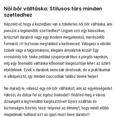
Női bőr válltáska: Stílusos társ minden
szettedhez
Képzeld el, hogy a kezedben van a tökéletes női bőr válltáska, ami
passzol a legmenőbb szettedhez! Legyen szó egy klasszikus,
letisztult darabról vagy egy modern megjelenésű, merészebb
formáról, itt biztosan megtalálod a kedvenced. Válogass a vibráló
színek vagy a hagyományos, elegáns árnyalatok közül! Egy
crossbody bőr táska például szuperpraktikus a pörgős napokon,
míg egy finomabb válltáska kifinomult kiegészítője lehet az üzleti
ebédeknek. Ezek a darabok nemcsak divatosak, de a praktikumuk
is elképesztő, így minden cuccodnak találsz benne helyet.
Ne maradj le, válassz egy női bőr válltáskát, ami az egyéniségedet
tükrözi, és dobja fel az egész lookodat! Hódítsd meg a városi
dzsungelt a legtrendibb kiegészítővel! Gyors szállítás és
biztonságos fizetés teszi teljessé az élményt, hogy minél előbb
magadénak tudhasd ezt az igazi must-have darabot!