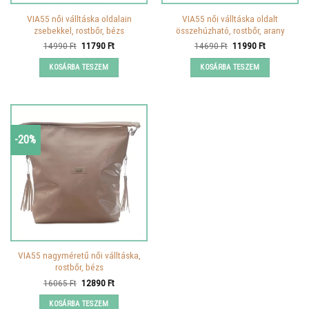
VIA55 női válltáska oldalain
VIA55 női válltáska oldalt
zsebekkel, rostbőr, bézs
összehúzható, rostbőr, arany
Original
Current
Original
Current
14990
Ft
11790
Ft
14690
Ft
11990
Ft
price
price
price
price
was:
is:
was:
is:
KOSÁRBA TESZEM
KOSÁRBA TESZEM
14990 Ft.
11790 Ft.
14690 Ft.
11990 Ft.
-20%
VIA55 nagyméretű női válltáska,
rostbőr, bézs
Original
Current
16065
Ft
12890
Ft
price
price
was:
is:
KOSÁRBA TESZEM
16065 Ft.
12890 Ft.