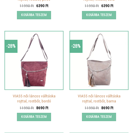
Original
Current
Original
Current
11990
Ft
6390
Ft
11990
Ft
6390
Ft
price
price
price
price
was:
is:
was:
is:
KOSÁRBA TESZEM
KOSÁRBA TESZEM
11990 Ft.
6390 Ft.
11990 Ft.
6390 Ft.
-28%
-28%
VIA55 női láncos válltáska
VIA55 női láncos válltáska
rojttal, rostbőr, bordó
rojttal, rostbőr, barna
Original
Current
Original
Current
11990
Ft
8690
Ft
11990
Ft
8690
Ft
price
price
price
price
was:
is:
was:
is:
KOSÁRBA TESZEM
KOSÁRBA TESZEM
11990 Ft.
8690 Ft.
11990 Ft.
8690 Ft.