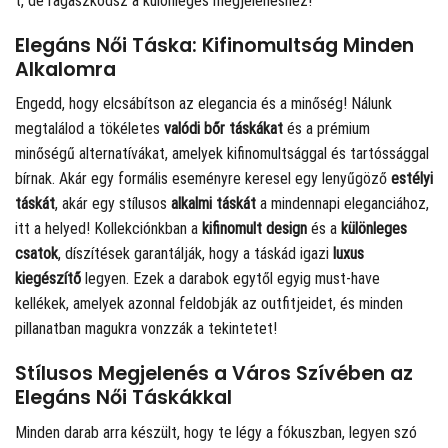
t, de ragaszkodsz a különleges megjelenéshez!
Elegáns Női Táska: Kifinomultság Minden
Alkalomra
Engedd, hogy elcsábítson az elegancia és a minőség! Nálunk
megtalálod a tökéletes
valódi bőr táskákat
és a prémium
minőségű alternatívákat, amelyek kifinomultsággal és tartóssággal
bírnak. Akár egy formális eseményre keresel egy lenyűgöző
estélyi
táskát
, akár egy stílusos
alkalmi táskát
a mindennapi eleganciához,
itt a helyed! Kollekciónkban a
kifinomult design
és a
különleges
csatok
, díszítések garantálják, hogy a táskád igazi
luxus
kiegészítő
legyen. Ezek a darabok egytől egyig must-have
kellékek, amelyek azonnal feldobják az outfitjeidet, és minden
pillanatban magukra vonzzák a tekintetet!
Stílusos Megjelenés a Város Szívében az
Elegáns Női Táskákkal
Minden darab arra készült, hogy te légy a fókuszban, legyen szó