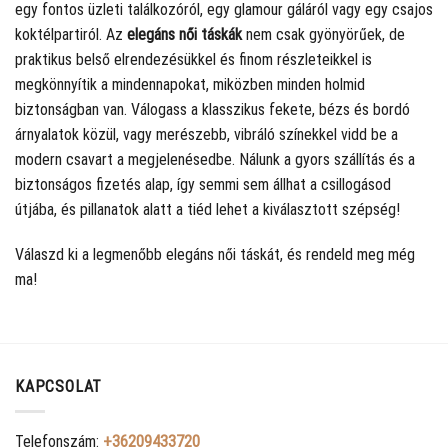
egy fontos üzleti találkozóról, egy glamour gáláról vagy egy csajos
koktélpartiról. Az
elegáns női táskák
nem csak gyönyörűek, de
praktikus belső elrendezésükkel és finom részleteikkel is
megkönnyítik a mindennapokat, miközben minden holmid
biztonságban van. Válogass a klasszikus fekete, bézs és bordó
árnyalatok közül, vagy merészebb, vibráló színekkel vidd be a
modern csavart a megjelenésedbe. Nálunk a gyors szállítás és a
biztonságos fizetés alap, így semmi sem állhat a csillogásod
útjába, és pillanatok alatt a tiéd lehet a kiválasztott szépség!
Válaszd ki a legmenőbb elegáns női táskát, és rendeld meg még
ma!
KAPCSOLAT
Telefonszám:
+36209433720