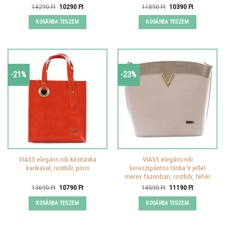
Original
Current
Original
Current
14290
Ft
10290
Ft
11890
Ft
10390
Ft
price
price
price
price
was:
is:
was:
is:
KOSÁRBA TESZEM
KOSÁRBA TESZEM
14290 Ft.
10290 Ft.
11890 Ft.
10390 Ft.
-21%
-23%
VIA55 elegáns női kézitáska
VIA55 elegáns női
karikával, rostbőr, piros
keresztpántos táska V jellel
merev fazonban, rostbőr, fehér
Original
Current
Original
Current
13690
Ft
10790
Ft
14590
Ft
11190
Ft
price
price
price
price
was:
is:
was:
is:
KOSÁRBA TESZEM
KOSÁRBA TESZEM
13690 Ft.
10790 Ft.
14590 Ft.
11190 Ft.