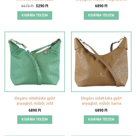
Original
Current
6670
Ft
5290
Ft
6890
Ft
price
price
was:
is:
KOSÁRBA TESZEM
KOSÁRBA TESZEM
6670 Ft.
5290 Ft.
Elegáns oldaltáska gyűrt
Elegáns oldaltáska gyűrt
anyagból, műbőr, zöld
anyagból, műbőr, barna
6890
Ft
6890
Ft
KOSÁRBA TESZEM
KOSÁRBA TESZEM