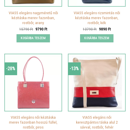
VIA55 elegáns nagyméretű női
VIA55 elegáns rizsmintás női
kézitáska merev fazonban,
kézitáska merev fazonban,
rostbőr, arany
rostbőr, kék
Original
Current
Original
Current
15790
Ft
9790
Ft
13790
Ft
9890
Ft
price
price
price
price
was:
is:
was:
is:
KOSÁRBA TESZEM
KOSÁRBA TESZEM
15790 Ft.
9790 Ft.
13790 Ft.
9890 Ft.
-28%
-13%
VIA55 elegáns női kézitáska
VIA55 elegáns női
merev fazonban hosszú füllel,
keresztpántos táska alul 2
rostbőr, piros
sávval, rostbőr, fehér