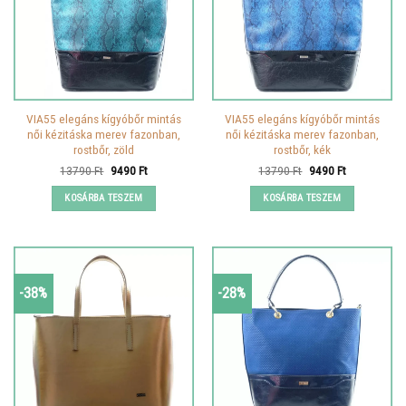
VIA55 elegáns kígyóbőr mintás
VIA55 elegáns kígyóbőr mintás
női kézitáska merev fazonban,
női kézitáska merev fazonban,
rostbőr, zöld
rostbőr, kék
Original
Current
Original
Current
13790
Ft
9490
Ft
13790
Ft
9490
Ft
price
price
price
price
was:
is:
was:
is:
KOSÁRBA TESZEM
KOSÁRBA TESZEM
13790 Ft.
9490 Ft.
13790 Ft.
9490 Ft.
-38%
-28%