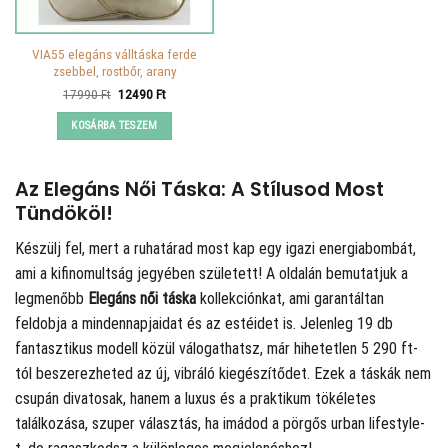
VIA55 elegáns válltáska ferde
zsebbel, rostbőr, arany
Original
Current
17990
Ft
12490
Ft
price
price
was:
is:
KOSÁRBA TESZEM
17990 Ft.
12490 Ft.
Az Elegáns Női Táska: A Stílusod Most
Tündököl!
Készülj fel, mert a ruhatárad most kap egy igazi energiabombát,
ami a kifinomultság jegyében született! A
oldalán bemutatjuk a
legmenőbb
Elegáns női táska
kollekciónkat, ami garantáltan
feldobja a mindennapjaidat és az estéidet is. Jelenleg 19 db
fantasztikus modell közül válogathatsz, már hihetetlen 5 290 ft-
tól beszerezheted az új, vibráló kiegészítődet. Ezek a táskák nem
csupán divatosak, hanem a luxus és a praktikum tökéletes
találkozása, szuper választás, ha imádod a pörgős urban lifestyle-