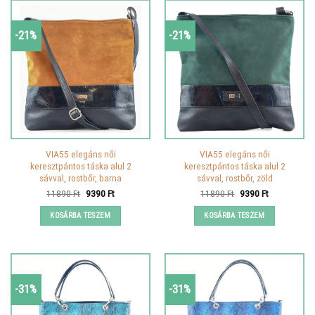
-21%
-21%
VIA55 elegáns női
VIA55 elegáns női
keresztpántos táska alul 2
keresztpántos táska alul 2
sávval, rostbőr, barna
sávval, rostbőr, zöld
Original
Current
Original
Current
11890
Ft
9390
Ft
11890
Ft
9390
Ft
price
price
price
price
was:
is:
was:
is:
KOSÁRBA TESZEM
KOSÁRBA TESZEM
11890 Ft.
9390 Ft.
11890 Ft.
9390 Ft.
-31%
-31%