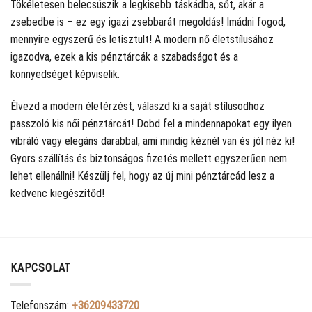
Tökéletesen belecsúszik a legkisebb táskádba, sőt, akár a
zsebedbe is – ez egy igazi zsebbarát megoldás! Imádni fogod,
mennyire egyszerű és letisztult! A modern nő életstílusához
igazodva, ezek a kis pénztárcák a szabadságot és a
könnyedséget képviselik.
Élvezd a modern életérzést, válaszd ki a saját stílusodhoz
passzoló kis női pénztárcát! Dobd fel a mindennapokat egy ilyen
vibráló vagy elegáns darabbal, ami mindig kéznél van és jól néz ki!
Gyors szállítás és biztonságos fizetés mellett egyszerűen nem
lehet ellenállni! Készülj fel, hogy az új mini pénztárcád lesz a
kedvenc kiegészítőd!
KAPCSOLAT
Telefonszám:
+36209433720