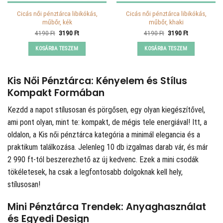
Cicás női pénztárca libikókás,
Cicás női pénztárca libikókás,
műbőr, kék
műbőr, khaki
Original
Current
Original
Current
4190
Ft
3190
Ft
4190
Ft
3190
Ft
price
price
price
price
was:
is:
was:
is:
KOSÁRBA TESZEM
KOSÁRBA TESZEM
4190 Ft.
3190 Ft.
4190 Ft.
3190 Ft.
Kis Női Pénztárca: Kényelem és Stílus
Kompakt Formában
Kezdd a napot stílusosan és pörgősen, egy olyan kiegészítővel,
ami pont olyan, mint te: kompakt, de mégis tele energiával! Itt, a
oldalon, a Kis női pénztárca kategória a minimál elegancia és a
praktikum találkozása. Jelenleg 10 db izgalmas darab vár, és már
2 990 ft-tól beszerezhető az új kedvenc. Ezek a mini csodák
tökéletesek, ha csak a legfontosabb dolgoknak kell hely,
stílusosan!
Mini Pénztárca Trendek: Anyaghasználat
és Egyedi Design