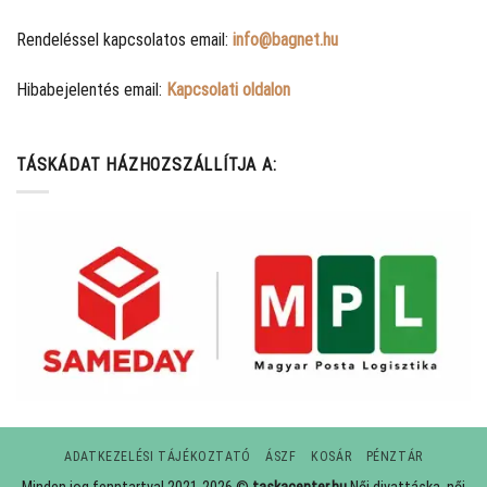
Rendeléssel kapcsolatos email:
info@bagnet.hu
Hibabejelentés email:
Kapcsolati oldalon
TÁSKÁDAT HÁZHOZSZÁLLÍTJA A:
ADATKEZELÉSI TÁJÉKOZTATÓ
ÁSZF
KOSÁR
PÉNZTÁR