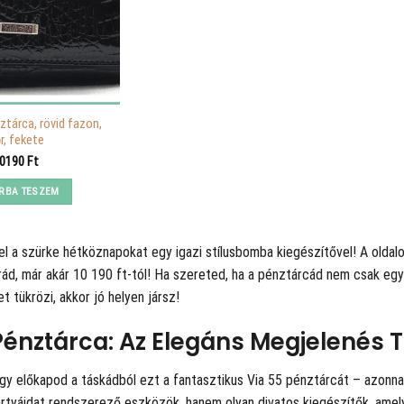
ztárca, rövid fazon,
r, fekete
0190
Ft
RBA TESZEM
el a szürke hétköznapokat egy igazi stílusbomba kiegészítővel! A
oldal
rád, már akár 10 190 ft-tól! Ha szereted, ha a pénztárcád nem csak eg
 tükrözi, akkor jó helyen jársz!
Pénztárca: Az Elegáns Megjelenés T
ogy előkapod a táskádból ezt a fantasztikus Via 55 pénztárcát – azonn
rtyáidat rendszerező eszközök, hanem olyan divatos kiegészítők, amelye