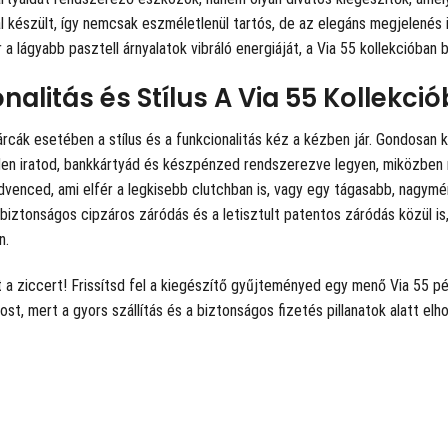
l készült, így nemcsak eszméletlenül tartós, de az elegáns megjelenés is
r a lágyabb pasztell árnyalatok vibráló energiáját, a Via 55 kollekcióban 
nalitás és Stílus A Via 55 Kollekci
rcák esetében a stílus és a funkcionalitás kéz a kézben jár. Gondosan
nden iratod, bankkártyád és készpénzed rendszerezve legyen, miközben 
venced, ami elfér a legkisebb clutchban is, vagy egy tágasabb, nagymér
biztonságos cipzáros záródás és a letisztult patentos záródás közül i
n.
 a ziccert! Frissítsd fel a kiegészítő gyűjteményed egy menő Via 55 pénz
t, mert a gyors szállítás és a biztonságos fizetés pillanatok alatt el