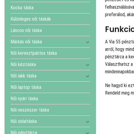
felhasználásáva
Kocka táska
preferálod, aká
Különleges női táskák
Funkcio
Láncos női táska
Márkás női táska
A Via 55 pénztá
arról, hogy mi
Női keresztpántos táska
pénztárca a ked
Választhatsz a 
Női kézitáska
mindennapokba
Női lakk táska
Ne hagyd ki ezt
Női laptop táska
Rendeld meg mos
Női nyári táska
Női neszeszer táska
Női oldaltáska
Női pénztárca