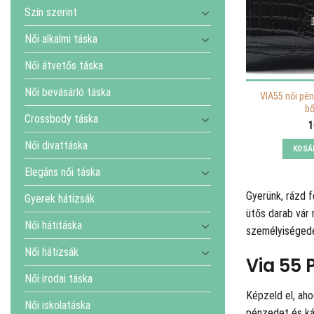
Szín szerint
Női alkalmi táska
Női átvetős táska
Női bevásárló táska
VIA55 női pén
bő
Crossbody táska
1
Női divattáska
KOSÁ
Elegáns női táska
Gyerünk, rázd f
Gyerek hátizsák
ütős darab vár 
Női hátitáska
személyiségedet
Női hátizsák
Via 55 
Női irodai táska
Képzeld el, ah
Női iskolatáska
pénzedet és ká