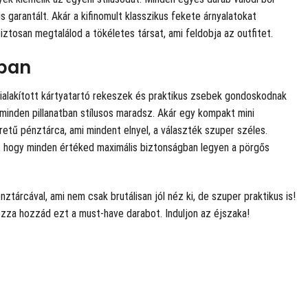
 garantált. Akár a kifinomult klasszikus fekete árnyalatokat
biztosan megtalálod a tökéletes társat, ami feldobja az outfitet.
óban
 kialakított kártyatartó rekeszek és praktikus zsebek gondoskodnak
minden pillanatban stílusos maradsz. Akár egy kompakt mini
etű pénztárca, ami mindent elnyel, a választék szuper széles.
s, hogy minden értéked maximális biztonságban legyen a pörgős
tárcával, ami nem csak brutálisan jól néz ki, de szuper praktikus is!
hozza hozzád ezt a must-have darabot. Induljon az éjszaka!