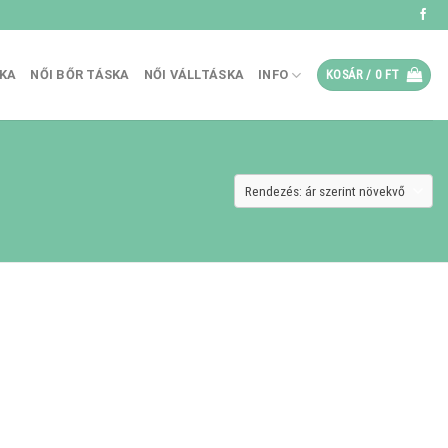
SKA
NŐI BŐR TÁSKA
NŐI VÁLLTÁSKA
INFO
KOSÁR /
0
FT