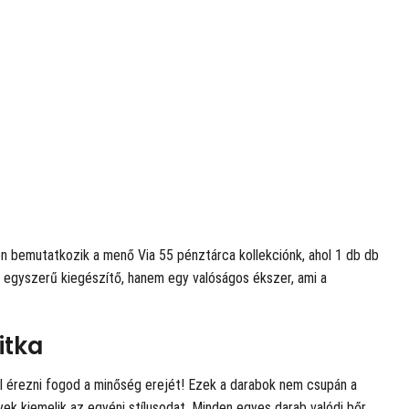
on bemutatkozik a menő Via 55 pénztárca kollekciónk, ahol 1 db db
y egyszerű kiegészítő, hanem egy valóságos ékszer, ami a
itka
al érezni fogod a minőség erejét! Ezek a darabok nem csupán a
k kiemelik az egyéni stílusodat. Minden egyes darab valódi bőr