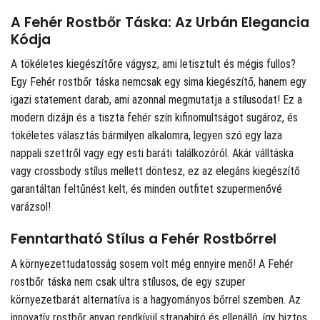
A Fehér Rostbőr Táska: Az Urbán Elegancia
Kódja
A tökéletes kiegészítőre vágysz, ami letisztult és mégis fullos?
Egy Fehér rostbőr táska nemcsak egy sima kiegészítő, hanem egy
igazi statement darab, ami azonnal megmutatja a stílusodat! Ez a
modern dizájn és a tiszta fehér szín kifinomultságot sugároz, és
tökéletes választás bármilyen alkalomra, legyen szó egy laza
nappali szettről vagy egy esti baráti találkozóról. Akár válltáska
vagy crossbody stílus mellett döntesz, ez az elegáns kiegészítő
garantáltan feltűnést kelt, és minden outfitet szupermenővé
varázsol!
Fenntartható Stílus a Fehér Rostbőrrel
A környezettudatosság sosem volt még ennyire menő! A Fehér
rostbőr táska nem csak ultra stílusos, de egy szuper
környezetbarát alternatíva is a hagyományos bőrrel szemben. Az
innovatív rostbőr anyag rendkívül strapabíró és ellenálló, így biztos