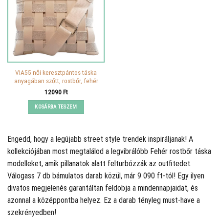
VIA55 női keresztpántos táska
anyagában szőtt, rostbőr, fehér
12090
Ft
KOSÁRBA TESZEM
Engedd, hogy a legújabb street style trendek inspiráljanak! A
kollekciójában most megtalálod a legvibrálóbb Fehér rostbőr táska
modelleket, amik pillanatok alatt felturbózzák az outfitedet.
Válogass 7 db bámulatos darab közül, már 9 090 ft-tól! Egy ilyen
divatos megjelenés garantáltan feldobja a mindennapjaidat, és
azonnal a középpontba helyez. Ez a darab tényleg must-have a
szekrényedben!