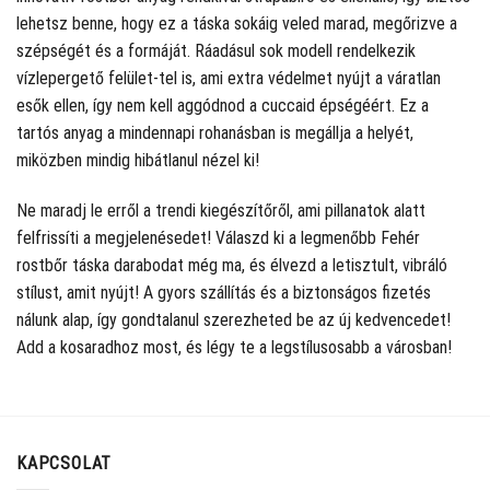
lehetsz benne, hogy ez a táska sokáig veled marad, megőrizve a
szépségét és a formáját. Ráadásul sok modell rendelkezik
vízlepergető felület-tel is, ami extra védelmet nyújt a váratlan
esők ellen, így nem kell aggódnod a cuccaid épségéért. Ez a
tartós anyag a mindennapi rohanásban is megállja a helyét,
miközben mindig hibátlanul nézel ki!
Ne maradj le erről a trendi kiegészítőről, ami pillanatok alatt
felfrissíti a megjelenésedet! Válaszd ki a legmenőbb Fehér
rostbőr táska darabodat még ma, és élvezd a letisztult, vibráló
stílust, amit nyújt! A gyors szállítás és a biztonságos fizetés
nálunk alap, így gondtalanul szerezheted be az új kedvencedet!
Add a kosaradhoz most, és légy te a legstílusosabb a városban!
KAPCSOLAT