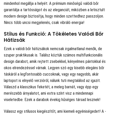
mindenhol megállja a helyét. A prémium minőségű valódi bőr
garantálja a tartósságot és az eleganciát, miközben a letisztult
modern design biztosítja, hogy minden szettedhez passzoljon.
Nincs több uncsi megjelenés, csak vibráló energia!
Stílus és Funkció: A Tökéletes Valódi Bőr
Hátizsák
Ezek a valódi bőr hátizsákok nemcsak irgalmatlanul menők, de
szuper praktikusak is. Találsz köztük számos multifunkcionális
design darabot, amik rejtett zsebekkel, kényelmes pántokkal és
okos elrendezéssel várnak. Legyen szó egy kisebb elegáns bőr
táskáról a legfontosabb cuccoknak, vagy egy nagyobb, akár
laptopot is elnyelő verzióról, nálunk tuti megtalálod az igazit.
Válaszd a klasszikus feketét, a meleg barnát, vagy épp egy
merészebb árnyalatot, ami extra színt visz a mindennapi
viseletedbe. Ezek a darabok évekig hűséges társad lesznek!
Válassz egy stílusos kiegészítőt, ami kiemeli egyéniségedet! A
-