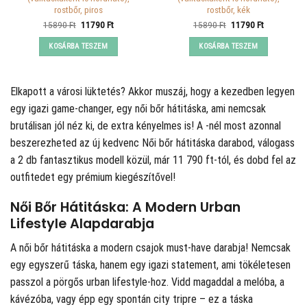
rostbőr, piros
rostbőr, kék
Original
Current
Original
Current
15890
Ft
11790
Ft
15890
Ft
11790
Ft
price
price
price
price
was:
is:
was:
is:
KOSÁRBA TESZEM
KOSÁRBA TESZEM
15890 Ft.
11790 Ft.
15890 Ft.
11790 Ft.
Elkapott a városi lüktetés? Akkor muszáj, hogy a kezedben legyen
egy igazi game-changer, egy női bőr hátitáska, ami nemcsak
brutálisan jól néz ki, de extra kényelmes is! A
-nél most azonnal
beszerezheted az új kedvenc Női bőr hátitáska darabod, válogass
a 2 db fantasztikus modell közül, már 11 790 ft-tól, és dobd fel az
outfitedet egy prémium kiegészítővel!
Női Bőr Hátitáska: A Modern Urban
Lifestyle Alapdarabja
A női bőr hátitáska a modern csajok must-have darabja! Nemcsak
egy egyszerű táska, hanem egy igazi statement, ami tökéletesen
passzol a pörgős urban lifestyle-hoz. Vidd magaddal a melóba, a
kávézóba, vagy épp egy spontán city tripre – ez a táska