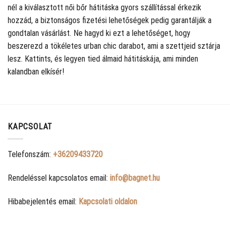
nél a kiválasztott női bőr hátitáska gyors szállítással érkezik
hozzád, a biztonságos fizetési lehetőségek pedig garantálják a
gondtalan vásárlást. Ne hagyd ki ezt a lehetőséget, hogy
beszerezd a tökéletes urban chic darabot, ami a szettjeid sztárja
lesz. Kattints, és legyen tied álmaid hátitáskája, ami minden
kalandban elkísér!
KAPCSOLAT
Telefonszám:
+36209433720
Rendeléssel kapcsolatos email:
info@bagnet.hu
Hibabejelentés email:
Kapcsolati oldalon