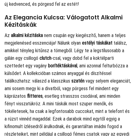
új kedvenced, és pörgesd fel az estét!
Az Elegancia Kulcsa: Válogatott Alkalmi
Kézitáskák
Az
alkalmi kézitáska
nem csupán egy kiegészítő, hanem a teljes
megjelenésed esszenciája! Nálunk olyan
estélyi táskákat
találsz,
amikkel tényleg kitűnsz a tömegből. Légy te a legstílusosabb a
gálán egy csillogó
clutch
-csal, vagy dobd fel a koktélparti
szettedet egy vagány
borítéktáskával
, ami azonnal felturbózza a
külsődet. A kollekcióban számos anyaggal és díszítéssel
találkozhatsz: válaszd a klasszikus
szatén
vagy selyem eleganciát,
ami sosem megy ki a divatból, vagy pörgess fel mindent egy
káprázatos
flitteres
, esetleg strasszos csodával, ami minden
fényt visszatükröz. A mini táskák most szuper menők, és
tökéletesek, ha csak a legfontosabb cuccokat, mint a telefont és
a rúzst vinnéd magaddal. Ezek a darabok mind egytől egyig a
kifinomult ízlésedről árulkodnak, és garantáltan imádni fogod a
részleteiket, mint például a csillogó fémes csatok vagy az egyedi