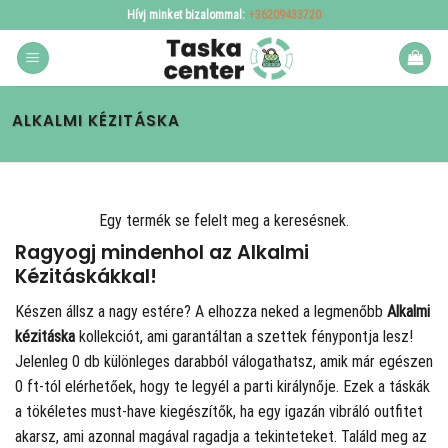
Skip
Hívj minket bizalommal:
+36209433720
to
content
ALKALMI KÉZITÁSKA
Egy termék se felelt meg a keresésnek.
Ragyogj mindenhol az Alkalmi
Kézitáskákkal!
Készen állsz a nagy estére? A
elhozza neked a legmenőbb
Alkalmi
kézitáska
kollekciót, ami garantáltan a szettek fénypontja lesz!
Jelenleg 0 db különleges darabból válogathatsz, amik már egészen
0 ft-tól elérhetőek, hogy te legyél a parti királynője. Ezek a táskák
a tökéletes must-have kiegészítők, ha egy igazán vibráló outfitet
akarsz, ami azonnal magával ragadja a tekinteteket. Találd meg az