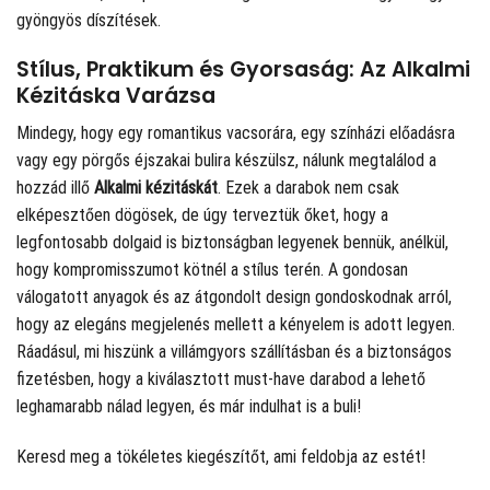
gyöngyös díszítések.
Stílus, Praktikum és Gyorsaság: Az Alkalmi
Kézitáska Varázsa
Mindegy, hogy egy romantikus vacsorára, egy színházi előadásra
vagy egy pörgős éjszakai bulira készülsz, nálunk megtalálod a
hozzád illő
Alkalmi kézitáskát
. Ezek a darabok nem csak
elképesztően dögösek, de úgy terveztük őket, hogy a
legfontosabb dolgaid is biztonságban legyenek bennük, anélkül,
hogy kompromisszumot kötnél a stílus terén. A gondosan
válogatott anyagok és az átgondolt design gondoskodnak arról,
hogy az elegáns megjelenés mellett a kényelem is adott legyen.
Ráadásul, mi hiszünk a villámgyors szállításban és a biztonságos
fizetésben, hogy a kiválasztott must-have darabod a lehető
leghamarabb nálad legyen, és már indulhat is a buli!
Keresd meg a tökéletes kiegészítőt, ami feldobja az estét!