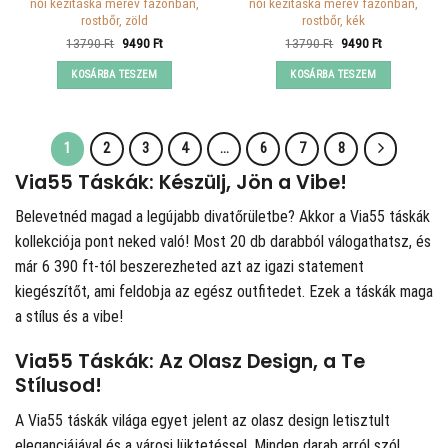
női kézitáska merev fazonban,
női kézitáska merev fazonban,
rostbőr, zöld
rostbőr, kék
Original
Current
Original
Current
13790
Ft
9490
Ft
13790
Ft
9490
Ft
price
price
price
price
was:
is:
was:
is:
KOSÁRBA TESZEM
KOSÁRBA TESZEM
13790 Ft.
9490 Ft.
13790 Ft.
9490 Ft.
1
2
3
4
…
6
7
8
Via55 Táskák: Készülj, Jön a Vibe!
Belevetnéd magad a legújabb divatőrületbe? Akkor a
Via55 táskák
kollekciója pont neked való! Most 20 db darabból válogathatsz, és
már 6 390 ft-tól beszerezheted azt az igazi statement
kiegészítőt, ami feldobja az egész outfitedet. Ezek a táskák maga
a stílus és a vibe!
Via55 Táskák: Az Olasz Design, a Te
Stílusod!
A Via55 táskák világa egyet jelent az olasz design letisztult
eleganciájával és a városi lüktetéssel. Minden darab arról szól,