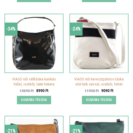
-34%
-24%
VIA55 női válltáska karikás
VIA55 női keresztpántos táska
füllel, rostbőr, lakk-fekete
elöl kék sávval, rostbőr, fehér
Original
Current
Original
Current
13690
Ft
8990
Ft
11950
Ft
9090
Ft
price
price
price
price
was:
is:
was:
is:
KOSÁRBA TESZEM
KOSÁRBA TESZEM
13690 Ft.
8990 Ft.
11950 Ft.
9090 Ft.
-21%
-21%