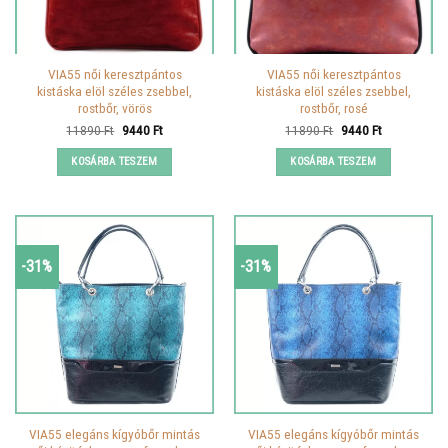
VIA55 női keresztpántos
VIA55 női keresztpántos
kistáska elöl széles zsebbel,
kistáska elöl széles zsebbel,
rostbőr, vörös
rostbőr, rosé
Original
Current
Original
Current
11890
Ft
9440
Ft
11890
Ft
9440
Ft
price
price
price
price
was:
is:
was:
is:
KOSÁRBA TESZEM
KOSÁRBA TESZEM
11890 Ft.
9440 Ft.
11890 Ft.
9440 Ft.
-31%
-31%
VIA55 elegáns kígyóbőr mintás
VIA55 elegáns kígyóbőr mintás