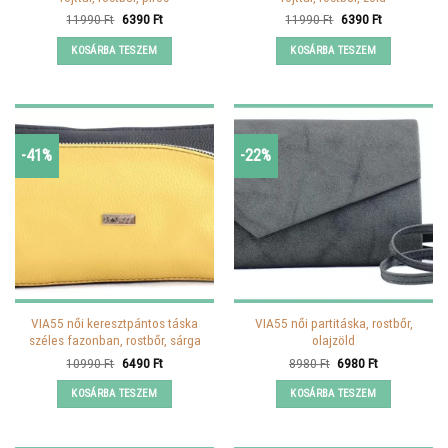
Original
Current
Original
Current
11990
Ft
6390
Ft
11990
Ft
6390
Ft
price
price
price
price
was:
is:
was:
is:
KOSÁRBA TESZEM
KOSÁRBA TESZEM
11990 Ft.
6390 Ft.
11990 Ft.
6390 Ft.
-41%
-22%
VIA55 női keresztpántos táska
VIA55 női partitáska, rostbőr,
széles fazonban, rostbőr, sárga
olajzöld
Original
Current
Original
Current
10990
Ft
6490
Ft
8980
Ft
6980
Ft
price
price
price
price
was:
is:
was:
is:
KOSÁRBA TESZEM
KOSÁRBA TESZEM
10990 Ft.
6490 Ft.
8980 Ft.
6980 Ft.