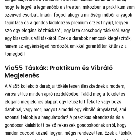
hogy te legyél a legmenőbb a streeten, miközben a praktikum sem
szenved csorbát. Imádni fogod, ahogy a minőségi műbőr anyagok
tapintása és a gondos kidolgozás prémium érzést nyújt, legyen
szó egy elegáns kézitáskáról, egy laza crossbody táskáról, vagy
egy klasszikus válltáskáról. Ezek a darabok nemcsak kiegészítők,
hanem az egyéniséged hordozói, amikkel garantáltan kitűnsz a
tömegből!
Via55 Táskák: Praktikum és Vibráló
Megjelenés
A Via55 kollekció darabjai tökéletesen illeszkednek a modern,
városi stílus minden apró rezdülésébe. Találd meg a tökéletes
elegáns megjelenés alapját egy letisztult fekete vagy bézs
darabbal, vagy merj nagyot álmodni egy vibráló árnyalattal, ami
azonnal feldobja a hangulatodat! A praktikus elrendezés és a
gondosan kialakított belső rekeszek gondoskodnak arról, hogy
minden cuccod kéznél legyen, mégis rendezetten. Ezek a táskák