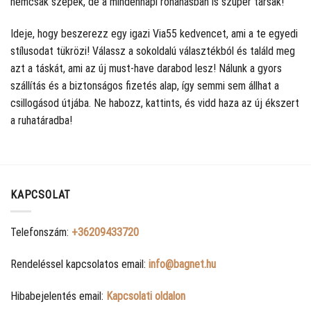
nemcsak szépek, de a mindennapi rohanásban is szuper társak!
Ideje, hogy beszerezz egy igazi Via55 kedvencet, ami a te egyedi
stílusodat tükrözi! Válassz a sokoldalú választékból és találd meg
azt a táskát, ami az új must-have darabod lesz! Nálunk a gyors
szállítás és a biztonságos fizetés alap, így semmi sem állhat a
csillogásod útjába. Ne habozz, kattints, és vidd haza az új ékszert
a ruhatáradba!
KAPCSOLAT
Telefonszám:
+36209433720
Rendeléssel kapcsolatos email:
info@bagnet.hu
Hibabejelentés email:
Kapcsolati oldalon