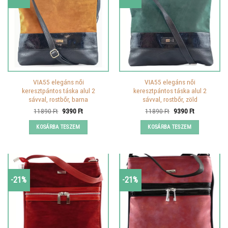
VIA55 elegáns női
VIA55 elegáns női
keresztpántos táska alul 2
keresztpántos táska alul 2
sávval, rostbőr, barna
sávval, rostbőr, zöld
Original
Current
Original
Current
11890
Ft
9390
Ft
11890
Ft
9390
Ft
price
price
price
price
was:
is:
was:
is:
KOSÁRBA TESZEM
KOSÁRBA TESZEM
11890 Ft.
9390 Ft.
11890 Ft.
9390 Ft.
-21%
-21%