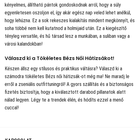
kényelmes, állítható pántok gondoskodnak arról, hogy a súly
egyenletesen oszoljon el, így akár egész nap veled lehet anélkül,
hogy lehúzna. Ez a sok rekeszes kialakítás mindent megkönnyít, és
soha többé nem kell kutatnod a holmijaid után. Ez a kiegészítő
tényleg versatile, és hű társad lesz a munkában, a suliban vagy a
városi kalandokban!
Válaszd ki a Tökéletes Bézs Női Hátizsákot!
Készen állsz egy stílusos és praktikus váltásra? Válaszd ki a
számodra tökéletes Bézs női hátizsák-ot még ma! Ne maradj le
erről a zseniális outfittuningról! A gyors szállítás és a biztonságos
fizetés biztosítja, hogy a kiválasztott darabod pillanatok alatt
nálad legyen. Légy te a trendek élén, és hódíts ezzel a menő
cuccal!