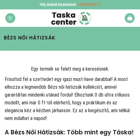
Skip
Hívj minket bizalommal:
+36209433720
to
content
BÉZS NŐI HÁTIZSÁK
Egy termék se felelt meg a keresésnek.
Frissítsd fel a szettedet egy igazi must-have darabbal! A
most
elhozza a legmenőbb Bézs női hátizsák kollekciót, amivel
garantáltan mindenki utánad fordul! Elhoztunk 0 db ultra stílusos
modellt, ami már 0 ft-tól elérhető, hogy a praktikum és az
elegancia kéz a kézben járhasson. Ez az a kiegészítő, ami nélkül
nem indulhat a napod!
A Bézs Női Hátizsák: Több mint egy Táska!