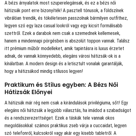
A bézs árnyalatok most szuperelegánsak, és ez a bézs női
hátizsák pont erre bizonyíték! A pasztell tónusok, a földszínek
vibrálóan trendik, és tökéletesen passzolnak bármilyen outfithez,
legyen szó egy laza casual lookról vagy egy kicsit formálisabb
szettről. Ezek a darabok nem csak a szemednek kellemesek,
hanem a mindennapi pörgésben is abszolút toppon vannak. Találsz
itt prémium műbőr modelleket, amik tapintásra is luxus érzetet
adnak, de vannak könnyedebb, elegáns városi hátizsák-ok is a
kínálatban. A modern design és a letisztult vonalak garantálják,
hogy a hátizsákod mindig stílusos legyen!
Praktikum és Stílus egyben: A Bézs Női
Hátizsák Előnyei
A hátizsák már rég nem csak a kirándulások privilégiuma, sőt! Egy
elegáns női hátizsák a legjobb választás, ha imádod a szabadságot
és a rendszerezettséget. Ezek a táskák tele vannak okos
megoldásokkal: számos praktikus zseb várja a cuccaidat, legyen
szó telefonról, kulcsokról vagy akár egy kisebb tabletről. A