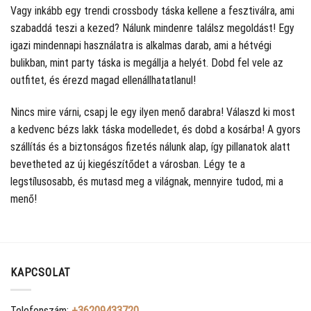
Vagy inkább egy trendi crossbody táska kellene a fesztiválra, ami
szabaddá teszi a kezed? Nálunk mindenre találsz megoldást! Egy
igazi mindennapi használatra is alkalmas darab, ami a hétvégi
bulikban, mint party táska is megállja a helyét. Dobd fel vele az
outfitet, és érezd magad ellenállhatatlanul!
Nincs mire várni, csapj le egy ilyen menő darabra! Válaszd ki most
a kedvenc bézs lakk táska modelledet, és dobd a kosárba! A gyors
szállítás és a biztonságos fizetés nálunk alap, így pillanatok alatt
bevetheted az új kiegészítődet a városban. Légy te a
legstílusosabb, és mutasd meg a világnak, mennyire tudod, mi a
menő!
KAPCSOLAT
Telefonszám:
+36209433720