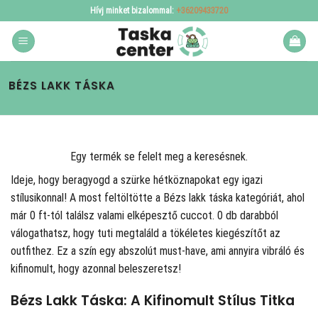
Skip
Hívj minket bizalommal:
+36209433720
to
content
BÉZS LAKK TÁSKA
Egy termék se felelt meg a keresésnek.
Ideje, hogy beragyogd a szürke hétköznapokat egy igazi
stílusikonnal! A
most feltöltötte a Bézs lakk táska kategóriát, ahol
már 0 ft-tól találsz valami elképesztő cuccot. 0 db darabból
válogathatsz, hogy tuti megtaláld a tökéletes kiegészítőt az
outfithez. Ez a szín egy abszolút must-have, ami annyira vibráló és
kifinomult, hogy azonnal beleszeretsz!
Bézs Lakk Táska: A Kifinomult Stílus Titka