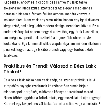
Képzeld el, ahogy ez a csodás bézs árnyalatú lakk táska
tökéletesen kiegészíti a szettedet! Az elegáns megjelenés
garantált, hiszen a fényes felület azonnal magára vonzza a
tekinteteket. Nem csak egy sima táska, hanem egy igazi divatos
kiegészítő, ami a legújabb modern design trendeket követi. Ez a
nude színárnyalat sosem megy ki a divatból, egy örök klasszikus,
ami mégis szuperül beilleszthető a legmenőbb street style
lookokba is. Egy kifinomult stílus alapdarabja, ami minden alkalomra
passzol, legyen az egy lazább brunch vagy egy fontos üzleti
találkozó.
Praktikus és Trendi: Válaszd a Bézs Lakk
Táskát!
Ez a bézs lakk táska nem csak szép, de szuper praktikus is! A
strapabíró anyaghasználatnak köszönhetően simán bírja a
mindennapok pörgését, miközben könnyen tisztítható marad.
Nincs többé aggódás a foltok miatt, egy mozdulattal újra ragyog!
Keresel egy kényelmes válltáska fazont a suliba vagy a munkába?