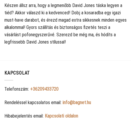
Készen állsz arra, hogy a legmenőbb David Jones táska legyen a
tiéd? Akkor válaszd ki a kedvenced! Dobj a kosaradba egy igazi
must-have darabot, és érezd magad extra sikkesnek minden egyes
alkalommal! Gyors szállítás és biztonságos fizetés teszi a
vásárlást pofonegyszerűvé. Szerezd be még ma, és hódíts a
legfrissebb David Jones stílussal!
KAPCSOLAT
Telefonszám:
+36209433720
Rendeléssel kapcsolatos email:
info@bagnet.hu
Hibabejelentés email:
Kapcsolati oldalon