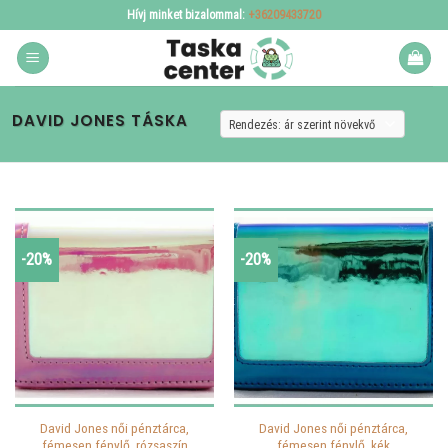
Skip
Hívj minket bizalommal:
+36209433720
to
content
DAVID JONES TÁSKA
-20%
-20%
David Jones női pénztárca,
David Jones női pénztárca,
fémesen fénylő, rózsaszín
fémesen fénylő, kék