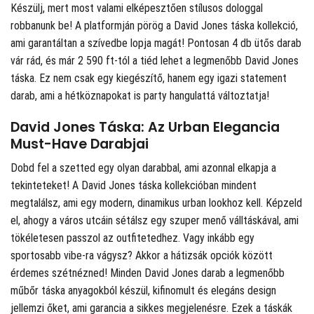
Készülj, mert most valami elképesztően stílusos dologgal
robbanunk be! A
platformján pörög a David Jones táska kollekció,
ami garantáltan a szívedbe lopja magát! Pontosan 4 db ütős darab
vár rád, és már 2 590 ft-tól a tiéd lehet a legmenőbb David Jones
táska. Ez nem csak egy kiegészítő, hanem egy igazi statement
darab, ami a hétköznapokat is party hangulattá változtatja!
David Jones Táska: Az Urban Elegancia
Must-Have Darabjai
Dobd fel a szetted egy olyan darabbal, ami azonnal elkapja a
tekinteteket! A David Jones táska kollekcióban mindent
megtalálsz, ami egy modern, dinamikus urban lookhoz kell. Képzeld
el, ahogy a város utcáin sétálsz egy szuper menő válltáskával, ami
tökéletesen passzol az outfitetedhez. Vagy inkább egy
sportosabb vibe-ra vágysz? Akkor a hátizsák opciók között
érdemes szétnézned! Minden David Jones darab a legmenőbb
műbőr táska anyagokból készül, kifinomult és elegáns design
jellemzi őket, ami garancia a sikkes megjelenésre. Ezek a táskák