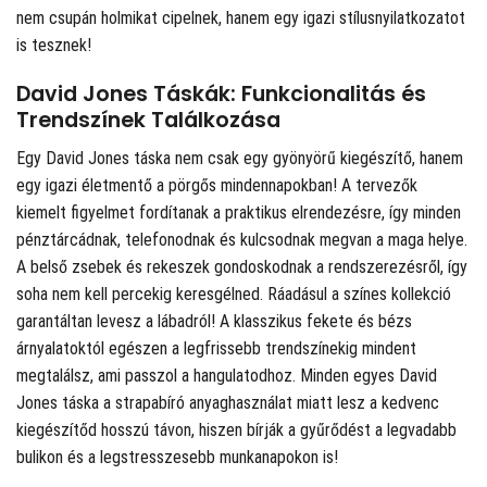
nem csupán holmikat cipelnek, hanem egy igazi stílusnyilatkozatot
is tesznek!
David Jones Táskák: Funkcionalitás és
Trendszínek Találkozása
Egy David Jones táska nem csak egy gyönyörű kiegészítő, hanem
egy igazi életmentő a pörgős mindennapokban! A tervezők
kiemelt figyelmet fordítanak a praktikus elrendezésre, így minden
pénztárcádnak, telefonodnak és kulcsodnak megvan a maga helye.
A belső zsebek és rekeszek gondoskodnak a rendszerezésről, így
soha nem kell percekig keresgélned. Ráadásul a színes kollekció
garantáltan levesz a lábadról! A klasszikus fekete és bézs
árnyalatoktól egészen a legfrissebb trendszínekig mindent
megtalálsz, ami passzol a hangulatodhoz. Minden egyes David
Jones táska a strapabíró anyaghasználat miatt lesz a kedvenc
kiegészítőd hosszú távon, hiszen bírják a gyűrődést a legvadabb
bulikon és a legstresszesebb munkanapokon is!