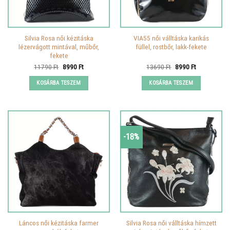
Silvia Rosa női kézitáska
VIA55 női válltáska karikás
lézervágott mintával, műbőr,
füllel, rostbőr, lakk-fekete
fekete
Original
Current
Original
Current
11790
Ft
8990
Ft
13690
Ft
8990
Ft
price
price
price
price
was:
is:
was:
is:
KOSÁRBA TESZEM
KOSÁRBA TESZEM
11790 Ft.
8990 Ft.
13690 Ft.
8990 Ft.
-18%
Láncos női kézitáska farmer
Silvia Rosa női válltáska hímzett