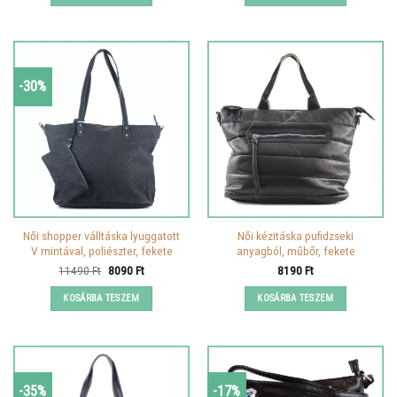
-30%
Női shopper válltáska lyuggatott
Női kézitáska pufidzseki
V mintával, poliészter, fekete
anyagból, műbőr, fekete
Original
Current
11490
Ft
8090
Ft
8190
Ft
price
price
was:
is:
KOSÁRBA TESZEM
KOSÁRBA TESZEM
11490 Ft.
8090 Ft.
-35%
-17%