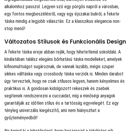
alkalomhoz passzol. Legyen szó egy pörgős napról a városban,
egy fontos megbeszélésről, vagy egy éjszakai buliról, a fekete
táska mindig a legjobb választás. Ez a klasszikus elegancia non-
stop menő!
Változatos Stílusok és Funkcionális Design
A fekete táska ereje abban rejlik, hogy hihetetlenül sokoldalú. A
kínálatában találsz elegáns bőrhatású táska modelleket, amelyek
kifinomultságot sugároznak, de vannak lazább, mégis szuper
sikkes válltáska vagy crossbody táska verziók is. Minden darabot
úgy terveztek, hogy ne csak stílusos legyen, hanem kényelmes és
praktikus is. A gondosan kidolgozott rekeszek és zsebek
segítenek rendszerezni a cuccaidat, míg a minőségi anyagok
garantálják az időtlen stílus és a tartósság egyvelegét. Ez egy
tényleg univerzális kiegészítő, ami nem hiányozhat a
gyűjteményedből!
Ne hagyd ki a lehetőséget, hogy beszerezd a tökéletes női