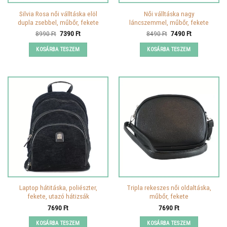
Silvia Rosa női válltáska elöl
Női válltáska nagy
dupla zsebbel, műbőr, fekete
láncszemmel, műbőr, fekete
Original
Current
Original
Current
8990
Ft
7390
Ft
8490
Ft
7490
Ft
price
price
price
price
was:
is:
was:
is:
KOSÁRBA TESZEM
KOSÁRBA TESZEM
8990 Ft.
7390 Ft.
8490 Ft.
7490 Ft.
Laptop hátitáska, poliészter,
Tripla rekeszes női oldaltáska,
fekete, utazó hátizsák
műbőr, fekete
7690
Ft
7690
Ft
KOSÁRBA TESZEM
KOSÁRBA TESZEM