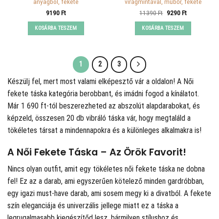
anyagból, fekete
virágmintával, műbőr, fekete
Original
Current
9190
Ft
11390
Ft
9290
Ft
price
price
was:
is:
KOSÁRBA TESZEM
KOSÁRBA TESZEM
11390 Ft.
9290 Ft.
1
2
3
Készülj fel, mert most valami elképesztő vár a
oldalon! A Női
fekete táska kategória berobbant, és imádni fogod a kínálatot.
Már 1 690 ft-tól beszerezheted az abszolút alapdarabokat, és
képzeld, összesen 20 db vibráló táska vár, hogy megtaláld a
tökéletes társat a mindennapokra és a különleges alkalmakra is!
A Női Fekete Táska – Az Örök Favorit!
Nincs olyan outfit, amit egy tökéletes női fekete táska ne dobna
fel! Ez az a darab, ami egyszerűen kötelező minden gardróbban,
egy igazi must-have darab, ami sosem megy ki a divatból. A fekete
szín eleganciája és univerzális jellege miatt ez a táska a
legrugalmasabb kiegészítőd lesz, bármilyen stílushoz és