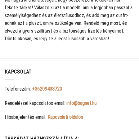
fekete táskát! Válaszd ki azt a modellt, ami a legjobban passzol a
személyiségedhez és az életstílusodhoz, és add meg az outfit-
ednek azt a pluszt, amire szüksége van. Rendeld meg most, és
élvezd a gyors szállítást és a biztonságos fizetés kényelmét.
Dönts okosan, és légy te a legstílusosabb a városban!
KAPCSOLAT
Telefonszám:
+36209433720
Rendeléssel kapcsolatos email:
info@bagnet.hu
Hibabejelentés email:
Kapcsolati oldalon
TÁSKÁDAT HÁZHOZSZÁLLÍTJA A: