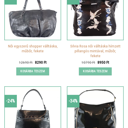
Női egyszerű shopper válltáska,
Silvia Rosa női válltáska hímzett
műbőr, fekete
pillangós mintával, műbőr,
fekete
Original
Current
Original
Current
12690
Ft
8290
Ft
10790
Ft
8950
Ft
price
price
price
price
was:
is:
was:
is:
KOSÁRBA TESZEM
KOSÁRBA TESZEM
12690 Ft.
8290 Ft.
10790 Ft.
8950 Ft.
-24%
-34%