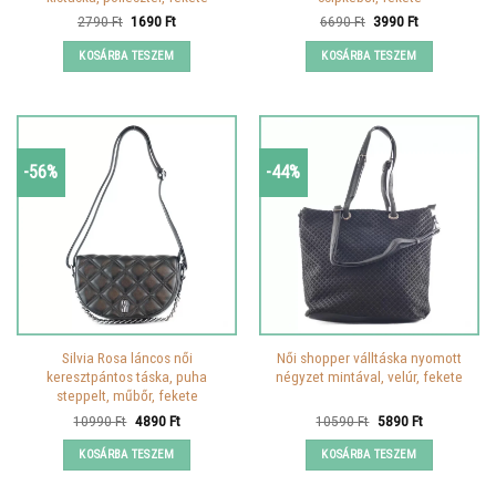
Original
Current
Original
Current
2790
Ft
1690
Ft
6690
Ft
3990
Ft
price
price
price
price
was:
is:
was:
is:
KOSÁRBA TESZEM
KOSÁRBA TESZEM
2790 Ft.
1690 Ft.
6690 Ft.
3990 Ft.
-56%
-44%
Silvia Rosa láncos női
Női shopper válltáska nyomott
keresztpántos táska, puha
négyzet mintával, velúr, fekete
steppelt, műbőr, fekete
Original
Current
Original
Current
10990
Ft
4890
Ft
10590
Ft
5890
Ft
price
price
price
price
was:
is:
was:
is:
KOSÁRBA TESZEM
KOSÁRBA TESZEM
10990 Ft.
4890 Ft.
10590 Ft.
5890 Ft.