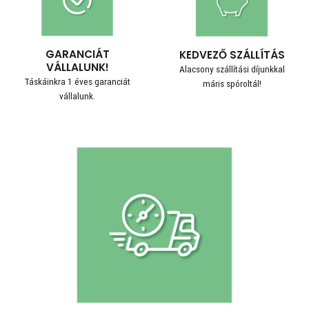
GARANCIÁT
KEDVEZŐ SZÁLLÍTÁS
VÁLLALUNK!
Alacsony szállítási díjunkkal
Táskáinkra 1 éves garanciát
máris spóroltál!
vállalunk.