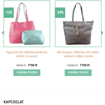
-12%
-29%
Egyszerű női válltáska karikával,
Női shopper válltáska elöl széles
műbőr, rózsaszín
zsebbel, műbőr, szürke
Original
Current
Original
Current
8890
Ft
7790
Ft
10980
Ft
7790
Ft
price
price
price
price
was:
is:
was:
is:
KOSÁRBA TESZEM
KOSÁRBA TESZEM
8890 Ft.
7790 Ft.
10980 Ft.
7790 Ft.
KAPCSOLAT