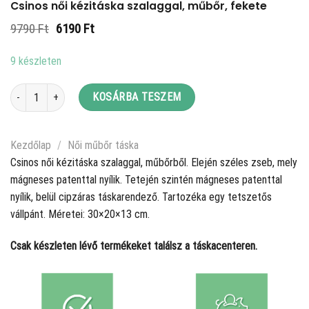
Csinos női kézitáska szalaggal, műbőr, fekete
Original
Current
9790
Ft
6190
Ft
price
price
was:
is:
9 készleten
9790 Ft.
6190 Ft.
Csinos női kézitáska szalaggal, műbőr, fekete mennyiség
KOSÁRBA TESZEM
Kezdőlap
/
Női műbőr táska
Csinos női kézitáska szalaggal, műbőrből. Elején széles zseb, mely
mágneses patenttal nyílik. Tetején szintén mágneses patenttal
nyílik, belül cipzáras táskarendező. Tartozéka egy tetszetős
vállpánt. Méretei: 30×20×13 cm.
Csak készleten lévő termékeket találsz a táskacenteren.