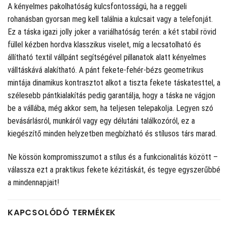
A kényelmes pakolhatóság kulcsfontosságú, ha a reggeli
rohanásban gyorsan meg kell találnia a kulcsait vagy a telefonját.
Ez a táska igazi jolly joker a variálhatóság terén: a két stabil rövid
füllel kézben hordva klasszikus viselet, míg a lecsatolható és
állítható textil vállpánt segítségével pillanatok alatt kényelmes
válltáskává alakítható. A pánt fekete-fehér-bézs geometrikus
mintája dinamikus kontrasztot alkot a tiszta fekete táskatesttel, a
szélesebb pántkialakítás pedig garantálja, hogy a táska ne vágjon
be a vállába, még akkor sem, ha teljesen telepakolja. Legyen szó
bevásárlásról, munkáról vagy egy délutáni találkozóról, ez a
kiegészítő minden helyzetben megbízható és stílusos társ marad.
Ne kössön kompromisszumot a stílus és a funkcionalitás között –
válassza ezt a praktikus fekete kézitáskát, és tegye egyszerűbbé
a mindennapjait!
KAPCSOLÓDÓ TERMÉKEK