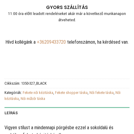
GYORS SZÁLLÍTÁS
11:00 óra előtt leadott rendeléseket akár már a következő munkanapon
átveheted.
Hívd kollégánk a
+36209433720
telefonszámon, ha kérdésed van.
Cikkszám:
1350-327_BLACK
Kategóriák:
Fekete női kézitáska
,
Fekete shopper táska
,
Női fekete táska
,
Női
kézitáska
,
Női műbőr táska
LEÍRÁS
Vigyen stílust a mindennapi pörgésbe ezzel a sokoldalú és