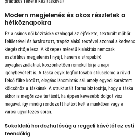
praktikus fekete kézitáskával!
Modern megjelenés és okos részletek a
hétköznapokra
Ez a csinos női kézitáska szalaggal az éjfekete, texturált műbőr
felületével és határozott, trapéz alakú testével azonnal a kedvenc
kiegészítője lesz. A közepes méretű kialakítás nemcsak
esztétikus megjelenést nyújt, hanem a strapabíró
anyaghasználatnak köszönhetően remekül bírja a napi
igénybevételt is. A táska egyik legfontosabb stíluseleme a rövid
felső fülre kötött, elegáns láncmintás sál, amely egyedi karaktert
kölcsönöz a táskának. A strukturált forma biztosítja, hogy a táska
akkor is megőrizze tartását, ha éppen kevesebb dolgot visz
magával, így mindig rendezett hatást kelt a munkában vagy a
városi ügyintézés során.
Sokoldalú hordozhatóság a reggeli kávétól az esti
teendőkig