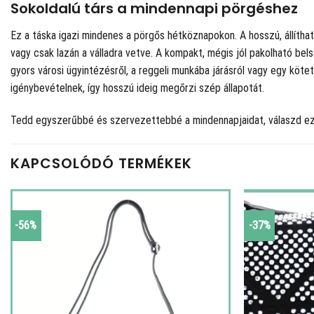
Sokoldalú társ a mindennapi pörgéshez
Ez a táska igazi mindenes a pörgős hétköznapokon. A hosszú, állít
vagy csak lazán a válladra vetve. A kompakt, mégis jól pakolható be
gyors városi ügyintézésről, a reggeli munkába járásról vagy egy kötet
igénybevételnek, így hosszú ideig megőrzi szép állapotát.
Tedd egyszerűbbé és szervezettebbé a mindennapjaidat, válaszd ezt
KAPCSOLÓDÓ TERMÉKEK
-56%
-37%