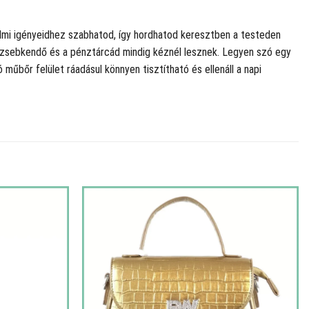
lmi igényeidhez szabhatod, így hordhatod keresztben a testeden
, a zsebkendő és a pénztárcád mindig kéznél lesznek. Legyen szó egy
 műbőr felület ráadásul könnyen tisztítható és ellenáll a napi