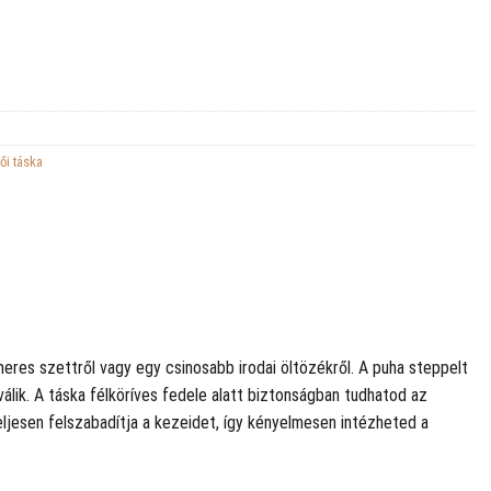
ői táska
eres szettről vagy egy csinosabb irodai öltözékről. A puha steppelt
lik. A táska félköríves fedele alatt biztonságban tudhatod az
eljesen felszabadítja a kezeidet, így kényelmesen intézheted a