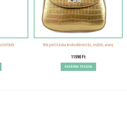
 sötétkék
Női partitáska krokodilmintás, műbőr, arany
urrent
11590
Ft
rice
:
KOSÁRBA TESZEM
190 Ft.