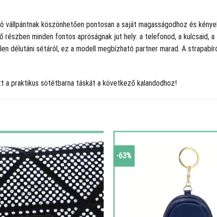
ható vállpántnak köszönhetően pontosan a saját magasságodhoz és kénye
lső részben minden fontos apróságnak jut hely: a telefonod, a kulcsaid
len délutáni sétáról, ez a modell megbízható partner marad. A strapabíró
 a praktikus sötétbarna táskát a következő kalandodhoz!
-63%