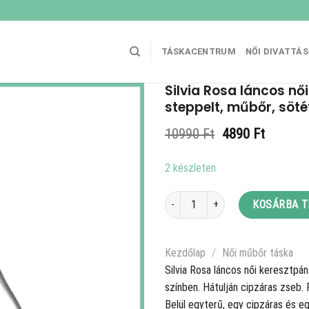
TÁSKACENTRUM
NŐI DIVATTÁ
Silvia Rosa láncos nő
steppelt, műbőr, söt
Original
Current
10990
Ft
4890
Ft
price
price
was:
is:
2 készleten
10990 Ft.
4890 Ft
Silvia Rosa láncos női keresztpánto
KOSÁRBA 
Kezdőlap
/
Női műbőr táska
Silvia Rosa láncos női keresztpá
színben. Hátulján cipzáras zseb. F
Belül egyterű, egy cipzáras és eg