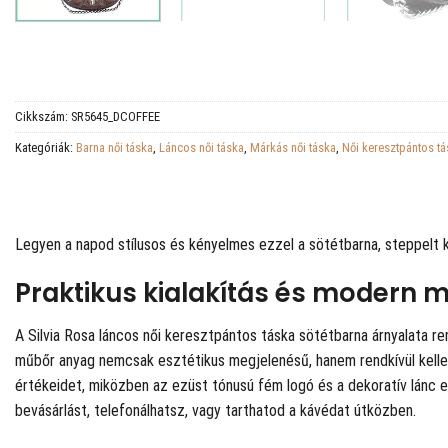
Cikkszám:
SR5645_DCOFFEE
Kategóriák:
Barna női táska
,
Láncos női táska
,
Márkás női táska
,
Női keresztpántos t
Legyen a napod stílusos és kényelmes ezzel a sötétbarna, steppelt 
Praktikus kialakítás és modern 
A Silvia Rosa láncos női keresztpántos táska sötétbarna árnyalata r
műbőr anyag nemcsak esztétikus megjelenésű, hanem rendkívül kelleme
értékeidet, miközben az ezüst tónusú fém logó és a dekoratív lánc e
bevásárlást, telefonálhatsz, vagy tarthatod a kávédat útközben.