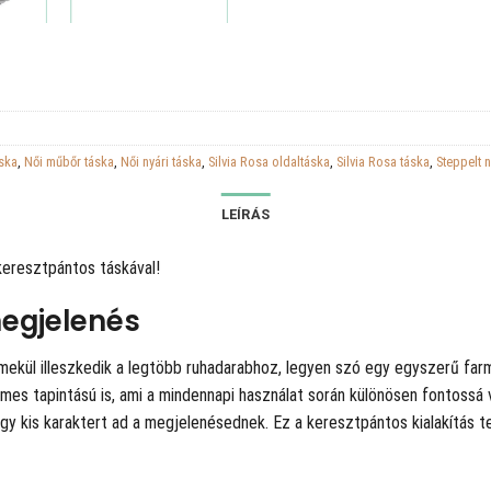
áska
,
Női műbőr táska
,
Női nyári táska
,
Silvia Rosa oldaltáska
,
Silvia Rosa táska
,
Steppelt n
LEÍRÁS
keresztpántos táskával!
megjelenés
emekül illeszkedik a legtöbb ruhadarabhoz, legyen szó egy egyszerű farm
s tapintású is, ami a mindennapi használat során különösen fontossá vá
gy kis karaktert ad a megjelenésednek. Ez a keresztpántos kialakítás t