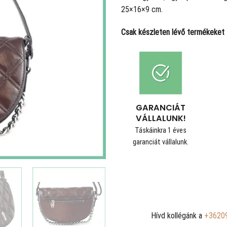
25×16×9 cm.
Csak készleten lévő termékeket t
GARANCIÁT
VÁLLALUNK!
Táskáinkra 1 éves
garanciát vállalunk.
Hívd kollégánk a
+3620