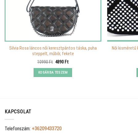
Silvia Rosa láncos női keresztpántos táska, puha
Női kisméretű 
steppelt, műbőr, fekete
Original
Current
10990
Ft
4890
Ft
price
price
was:
is:
KOSÁRBA TESZEM
10990 Ft.
4890 Ft.
KAPCSOLAT
Telefonszám:
+36209433720