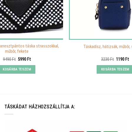
keresztpántos táska strasszokkal,
Táskadísz, hátizsák, műbőr,
műbőr, fekete
Original
Current
Original
C
9490
Ft
5990
Ft
3230
Ft
1190
Ft
price
price
price
p
was:
is:
was:
is
KOSÁRBA TESZEM
KOSÁRBA TESZEM
9490 Ft.
5990 Ft.
3230 Ft.
1
TÁSKÁDAT HÁZHOZSZÁLLÍTJA A: