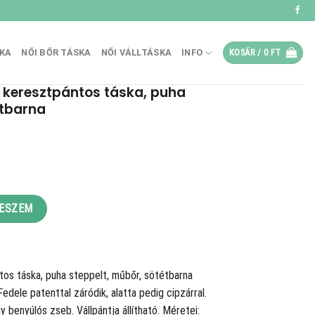
SKA
NŐI BŐR TÁSKA
NŐI VÁLLTÁSKA
INFO
KOSÁR /
0
FT
i keresztpántos táska, puha
étbarna
.
s táska, puha steppelt, műbőr, sötétbarna mennyiség
TESZEM
ntos táska, puha steppelt, műbőr, sötétbarna
edele patenttal záródik, alatta pedig cipzárral.
y benyúlós zseb. Vállpántja állítható. Méretei: