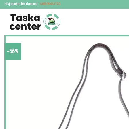
Skip
Hívj minket bizalommal:
+36209433720
to
content
-56%