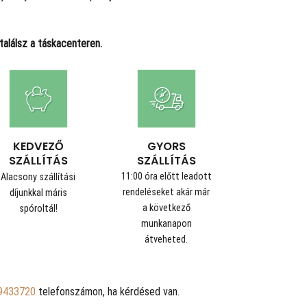
alálsz a táskacenteren.
GYORS
KEDVEZŐ
SZÁLLÍTÁS
SZÁLLÍTÁS
11:00 óra előtt leadott
Alacsony szállítási
rendeléseket akár már
díjunkkal máris
a következő
spóroltál!
munkanapon
átveheted.
9433720
telefonszámon, ha kérdésed van.