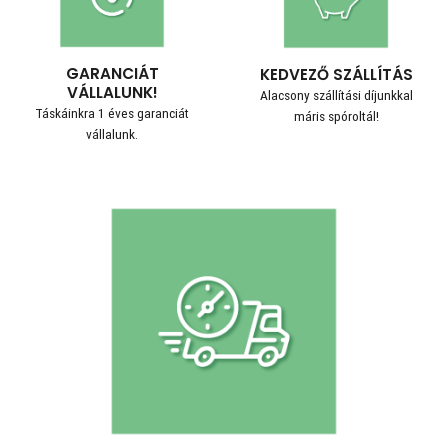
GARANCIÁT
KEDVEZŐ SZÁLLÍTÁS
VÁLLALUNK!
Alacsony szállítási díjunkkal
Táskáinkra 1 éves garanciát
máris spóroltál!
vállalunk.