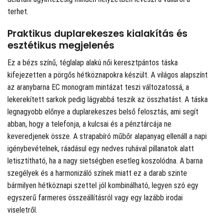
terhet.
Praktikus duplarekeszes kialakítás és
esztétikus megjelenés
Ez a bézs színű, téglalap alakú női keresztpántos táska
kifejezetten a pörgős hétköznapokra készült. A világos alapszínt
az aranybarna EC monogram mintázat teszi változatossá, a
lekerekített sarkok pedig lágyabbá teszik az összhatást. A táska
legnagyobb előnye a duplarekeszes belső felosztás, ami segít
abban, hogy a telefonja, a kulcsai és a pénztárcája ne
keveredjenek össze. A strapabíró műbőr alapanyag ellenáll a napi
igénybevételnek, ráadásul egy nedves ruhával pillanatok alatt
letisztítható, ha a nagy sietségben esetleg koszolódna. A barna
szegélyek és a harmonizáló színek miatt ez a darab szinte
bármilyen hétköznapi szettel jól kombinálható, legyen szó egy
egyszerű farmeres összeállításról vagy egy lazább irodai
viseletről.