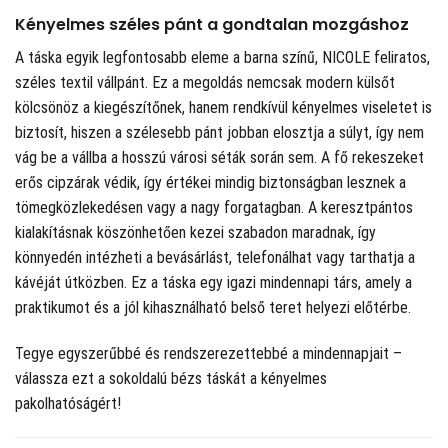
Kényelmes széles pánt a gondtalan mozgáshoz
A táska egyik legfontosabb eleme a barna színű, NICOLE feliratos,
széles textil vállpánt. Ez a megoldás nemcsak modern külsőt
kölcsönöz a kiegészítőnek, hanem rendkívül kényelmes viseletet is
biztosít, hiszen a szélesebb pánt jobban elosztja a súlyt, így nem
vág be a vállba a hosszú városi séták során sem. A fő rekeszeket
erős cipzárak védik, így értékei mindig biztonságban lesznek a
tömegközlekedésen vagy a nagy forgatagban. A keresztpántos
kialakításnak köszönhetően kezei szabadon maradnak, így
könnyedén intézheti a bevásárlást, telefonálhat vagy tarthatja a
kávéját útközben. Ez a táska egy igazi mindennapi társ, amely a
praktikumot és a jól kihasználható belső teret helyezi előtérbe.
Tegye egyszerűbbé és rendszerezettebbé a mindennapjait –
válassza ezt a sokoldalú bézs táskát a kényelmes
pakolhatóságért!