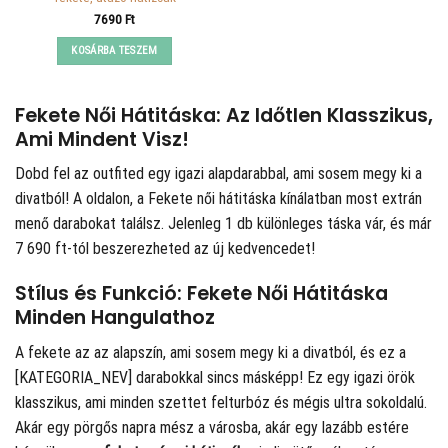
7690
Ft
KOSÁRBA TESZEM
Fekete Női Hátitáska: Az Időtlen Klasszikus,
Ami Mindent Visz!
Dobd fel az outfited egy igazi alapdarabbal, ami sosem megy ki a
divatból! A
oldalon, a Fekete női hátitáska kínálatban most extrán
menő darabokat találsz. Jelenleg 1 db különleges táska vár, és már
7 690 ft-tól beszerezheted az új kedvencedet!
Stílus és Funkció: Fekete Női Hátitáska
Minden Hangulathoz
A fekete az az alapszín, ami sosem megy ki a divatból, és ez a
[KATEGORIA_NEV] darabokkal sincs másképp! Ez egy igazi örök
klasszikus, ami minden szettet felturbóz és mégis ultra sokoldalú.
Akár egy pörgős napra mész a városba, akár egy lazább estére