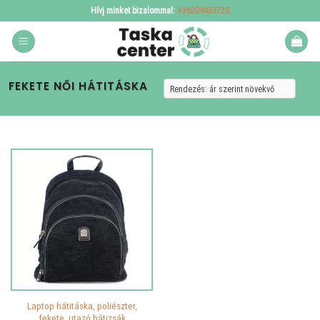
Skip
Hívj minket bizalommal:
+36209433720
to
content
FEKETE NŐI HÁTITÁSKA
Laptop hátitáska, poliészter,
fekete, utazó hátizsák