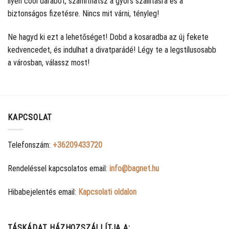
ilyen cool darabot, számíthatsz a gyors szállításra és a
biztonságos fizetésre. Nincs mit várni, tényleg!
Ne hagyd ki ezt a lehetőséget! Dobd a kosaradba az új fekete
kedvencedet, és indulhat a divatparádé! Légy te a legstílusosabb
a városban, válassz most!
KAPCSOLAT
Telefonszám:
+36209433720
Rendeléssel kapcsolatos email:
info@bagnet.hu
Hibabejelentés email:
Kapcsolati oldalon
TÁSKÁDAT HÁZHOZSZÁLLÍTJA A: