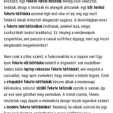
készülsz, egy
fekete városi hátizsák
mindig ütős választás.
Imádjuk, ahogy a textúrák és anyagok játszanak: egy
bőr hatású
fekete hátitáska
azonnal high-end vibe-ot ad, míg egy matt
felületű darab letisztult eleganciát sugároz. A divatvilágban most
a
fekete mini hátizsákok
hódítanak, amikkel laza, mégis
szofisztikált lookot kreálhatsz. Ez tényleg a mindennapok
szuperhőse, ami passzol a casual outfithez éppúgy, mint egy kicsit
elegánsabb megjelenéshez!
Nem csak a stílus számít, a funkcionalitás is a toppon van! Egy
ilyen
fekete női hátitáska
belülről is átgondolt: sok modellben
találsz külön
laptop rekeszes fekete hátitáskát
, ami megvédi a
cuccaidat, vagy apró zsebeket, hogy minden a helyén legyen. Ezek
a
strapabíró fekete hátitáskák
készen állnak a mindennapi
kihívásokra, sokszor
vízálló fekete hátizsák
opciók is vannak, így
az eső sem gátolhat meg semmiben. A trendi csatok, fémes
részletek vagy éppen a minimalista design teszik egyedivé ezeket
a
modern fekete hátitáskákat
. Ráadásul, ha nálunk szerzel be egy