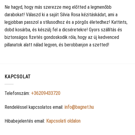
Ne hagyd, hogy más szerezze meg előtted a legmenőbb
darabokat! Válaszd ki a saját Silvia Rosa kézitáskádat, ami a
legjobban passzol a stílusodhoz és a pörgős életedhez! Kattints,
dobd kosárba, és készülj fel a dicséretekre! Gyors szállítás és
biztonságos fizetés gondoskodik róla, hogy az új kedvenced
pillanatok alatt nálad legyen, és berobbanjon a szetted!
KAPCSOLAT
Telefonszám:
+36209433720
Rendeléssel kapcsolatos email:
info@bagnet.hu
Hibabejelentés email:
Kapcsolati oldalon