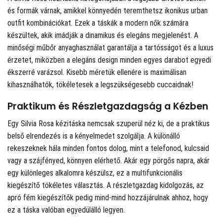
és formák várnak, amikkel könnyedén teremthetsz ikonikus urban
outfit kombinációkat. Ezek a táskák a modern nők számára
készültek, akik imádják a dinamikus és elegáns megjelenést. A
minőségi műbőr anyaghasználat garantálja a tartósságot és a luxus
érzetet, miközben a elegáns design minden egyes darabot egyedi
ékszerré varázsol. Kisebb méretük ellenére is maximálisan
kihasználhatók, tökéletesek a legszükségesebb cuccaidnak!
Praktikum és Részletgazdagság a Kézben
Egy Silvia Rosa kézitáska nemcsak szuperül néz ki, de a praktikus
belső elrendezés is a kényelmedet szolgálja. A különálló
rekeszeknek hála minden fontos dolog, mint a telefonod, kulcsaid
vagy a szájfényed, könnyen elérhető. Akár egy pörgős napra, akár
egy különleges alkalomra készülsz, ez a multifunkcionális
kiegészítő tökéletes választás. A részletgazdag kidolgozás, az
apró fém kiegészítők pedig mind-mind hozzájárulnak ahhoz, hogy
ez a táska valóban egyedülálló legyen.