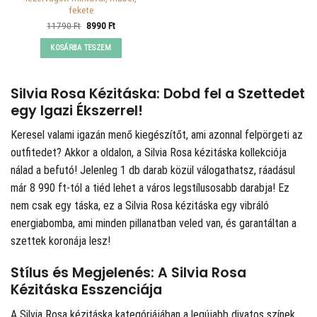
fekete
Original
Current
11790
Ft
8990
Ft
price
price
was:
is:
KOSÁRBA TESZEM
11790 Ft.
8990 Ft.
Silvia Rosa Kézitáska: Dobd fel a Szettedet
egy Igazi Ékszerrel!
Keresel valami igazán menő kiegészítőt, ami azonnal felpörgeti az
outfitedet? Akkor a
oldalon, a Silvia Rosa kézitáska kollekciója
nálad a befutó! Jelenleg 1 db darab közül válogathatsz, ráadásul
már 8 990 ft-tól a tiéd lehet a város legstílusosabb darabja! Ez
nem csak egy táska, ez a Silvia Rosa kézitáska egy vibráló
energiabomba, ami minden pillanatban veled van, és garantáltan a
szettek koronája lesz!
Stílus és Megjelenés: A Silvia Rosa
Kézitáska Esszenciája
A Silvia Rosa kézitáska kategóriájában a legújabb divatos színek