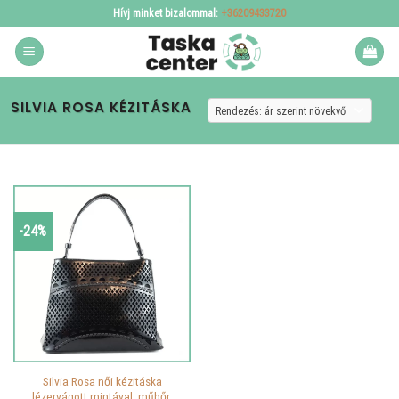
Skip
Hívj minket bizalommal:
+36209433720
to
content
SILVIA ROSA KÉZITÁSKA
-24%
Silvia Rosa női kézitáska
lézervágott mintával, műbőr,