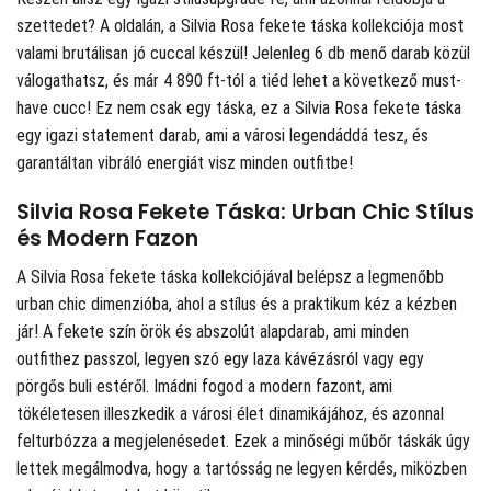
szettedet? A
oldalán, a Silvia Rosa fekete táska kollekciója most
valami brutálisan jó cuccal készül! Jelenleg 6 db menő darab közül
válogathatsz, és már 4 890 ft-tól a tiéd lehet a következő must-
have cucc! Ez nem csak egy táska, ez a Silvia Rosa fekete táska
egy igazi statement darab, ami a városi legendáddá tesz, és
garantáltan vibráló energiát visz minden outfitbe!
Silvia Rosa Fekete Táska: Urban Chic Stílus
és Modern Fazon
A Silvia Rosa fekete táska kollekciójával belépsz a legmenőbb
urban chic dimenzióba, ahol a stílus és a praktikum kéz a kézben
jár! A fekete szín örök és abszolút alapdarab, ami minden
outfithez passzol, legyen szó egy laza kávézásról vagy egy
pörgős buli estéről. Imádni fogod a modern fazont, ami
tökéletesen illeszkedik a városi élet dinamikájához, és azonnal
felturbózza a megjelenésedet. Ezek a minőségi műbőr táskák úgy
lettek megálmodva, hogy a tartósság ne legyen kérdés, miközben