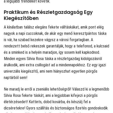
a legújabb trendeket követik.
Praktikum és Részletgazdagság Egy
Kiegészítőben
A kínálatban találsz elegáns fekete válltáskákat, amik pont elég
nagyok a napi cuccoknak, de akár egy menő keresztpántos táska
is vár, ha szabad kezekre vágysz a városi forgatagban. A
rendezett belső rekeszek garantálják, hogy a telefonod, a kulcsaid
és a sminked is a helyén maradjon, így sosem kell kapkodnod.
Minden egyes Silvia Rosa táska a részletgazdag kidolgozásról
árulkodik, ami extra csillogást ad a mindennapokhoz. Ez egy igazi
univerzális kiegészítő, ami nem hiányozhat egyetlen pörgős
naptárból sem!
Ne maradj le erről a zseniális lehetőségről! Válaszd ki a legmenőbb
Silvia Rosa fekete táskát, ami a legjobban kifejezi a pörgős
életérzésedet! Kattints, dobd kosárba, és készülj fel a
dicséretekre! Gyors szállítás és biztonságos fizetés gondoskodik