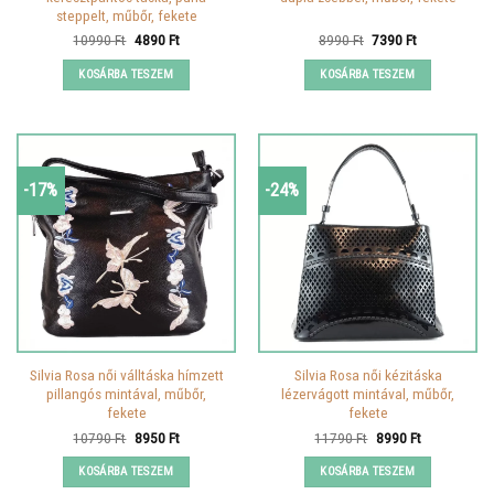
steppelt, műbőr, fekete
Original
Current
Original
Current
10990
Ft
4890
Ft
8990
Ft
7390
Ft
price
price
price
price
was:
is:
was:
is:
KOSÁRBA TESZEM
KOSÁRBA TESZEM
10990 Ft.
4890 Ft.
8990 Ft.
7390 Ft.
-17%
-24%
Silvia Rosa női válltáska hímzett
Silvia Rosa női kézitáska
pillangós mintával, műbőr,
lézervágott mintával, műbőr,
fekete
fekete
Original
Current
Original
Current
10790
Ft
8950
Ft
11790
Ft
8990
Ft
price
price
price
price
was:
is:
was:
is:
KOSÁRBA TESZEM
KOSÁRBA TESZEM
10790 Ft.
8950 Ft.
11790 Ft.
8990 Ft.