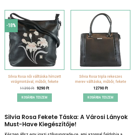
-18%
Silvia Rosa női válltáska hímzett
Silvia Rosa tripla rekeszes
virágmintával, műbőr, fekete
merev válltáska, műbőr, fekete
Original
Current
11390
Ft
9290
Ft
12790
Ft
price
price
was:
is:
KOSÁRBA TESZEM
KOSÁRBA TESZEM
11390 Ft.
9290 Ft.
Silvia Rosa Fekete Táska: A Városi Lányok
Must-Have Kiegészítője!
Készen állsz egy igazi stílusupgrade-re, ami azonnal feldobja a