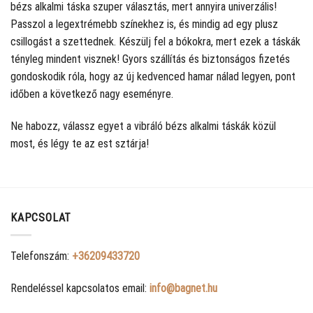
bézs alkalmi táska szuper választás, mert annyira univerzális!
Passzol a legextrémebb színekhez is, és mindig ad egy plusz
csillogást a szettednek. Készülj fel a bókokra, mert ezek a táskák
tényleg mindent visznek! Gyors szállítás és biztonságos fizetés
gondoskodik róla, hogy az új kedvenced hamar nálad legyen, pont
időben a következő nagy eseményre.
Ne habozz, válassz egyet a vibráló bézs alkalmi táskák közül
most, és légy te az est sztárja!
KAPCSOLAT
Telefonszám:
+36209433720
Rendeléssel kapcsolatos email:
info@bagnet.hu