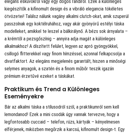
elegáns esküvőkről vagy egy dögös randiról. Ezek a különleges
kiegészítők a kifinomult design és a vibráló elegancia tökéletes
ötvözetei! Találsz nálunk vagány alkalmi clutch-okat, amik szuperül
passzolnak egy koktélruhához, vagy akár gyönyörű estélyi táska
modelleket, amikkel te leszel a bálkirálynő. A bézs sok árnyalata –
a krémtől a pezsgőszínig – annyira adja magát a különleges
alkalmakhoz! A díszített felület, legyen az apró gyöngyökkel,
csillogó flitterekkel vagy finom hímzéssel, azonnal felkapcsolja a
divatfaktort. Az elegáns megjelenés garantált, hiszen a minőségi
selymes anyagok, a szatén és a finom műbőr teszik igazán
prémium érzetűvé ezeket a táskákat.
Praktikum és Trend a Különleges
Eseményekre
Bár az alkalmi táska a stílusodról szól, a praktikumról sem kell
lemondanod! Ezek a mini csodák úgy vannak tervezve, hogy a
legfontosabb cuccaid – telefon, rúzs, kártyák – kényelmesen
elférjenek, miközben megőrzik a karcsú, kifinomult design-t. Egy