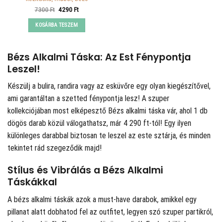
Original
Current
7300
Ft
4290
Ft
price
price
was:
is:
KOSÁRBA TESZEM
7300 Ft.
4290 Ft.
Bézs Alkalmi Táska: Az Est Fénypontja
Leszel!
Készülj a bulira, randira vagy az esküvőre egy olyan kiegészítővel,
ami garantáltan a szetted fénypontja lesz! A
szuper
kollekciójában most elképesztő Bézs alkalmi táska vár, ahol 1 db
dögös darab közül válogathatsz, már 4 290 ft-tól! Egy ilyen
különleges darabbal biztosan te leszel az este sztárja, és minden
tekintet rád szegeződik majd!
Stílus és Vibrálás a Bézs Alkalmi
Táskákkal
A bézs alkalmi táskák azok a must-have darabok, amikkel egy
pillanat alatt dobhatod fel az outfitet, legyen szó szuper partikról,