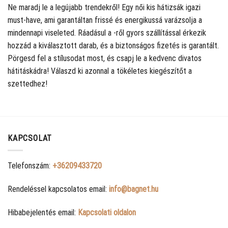
Ne maradj le a legújabb trendekről! Egy női kis hátizsák igazi
must-have, ami garantáltan frissé és energikussá varázsolja a
mindennapi viseleted. Ráadásul a
-ről gyors szállítással érkezik
hozzád a kiválasztott darab, és a biztonságos fizetés is garantált.
Pörgesd fel a stílusodat most, és csapj le a kedvenc divatos
hátitáskádra! Válaszd ki azonnal a tökéletes kiegészítőt a
szettedhez!
KAPCSOLAT
Telefonszám:
+36209433720
Rendeléssel kapcsolatos email:
info@bagnet.hu
Hibabejelentés email:
Kapcsolati oldalon