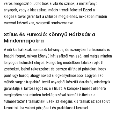
városi kiegészítő. Jöhetnek a vibráló színek, a metálfényű
anyagok, vagy a klasszikus, mégis trendi fekete! Ezzel a
kiegészítővel garantált a stílusos megjelenés, miközben minden
cuccod kéznél van, szuperül rendszerezve.
Stílus és Funkció: Könnyű Hátizsák a
Mindennapokra
A női kis hátizsák nemcsak látványos, de iszonyúan funkcionális is.
Imádni fogod, milyen könnyű hátizsákról van szó, ami mégis minden
lényeges holmidat elnyeli. Rengeteg modellben találsz rejtett
zsebeket, belső rekeszeket és persze állítható pántokat, hogy
pont úgy hordd, ahogy neked a legkényelmesebb. Legyen szó
műbőr vagy strapabíró textil anyagból készült darabról, mindegyik
garantálja a tartósságot és a stílust. A kompakt méret ellenére
meglepően sok minden belefér, szóval búcsút inthetsz a
túlméretezett táskáknak! Ezek az elegáns kis táskák az abszolút
favoritok, ha valami pörgőset és praktikusat keresel.