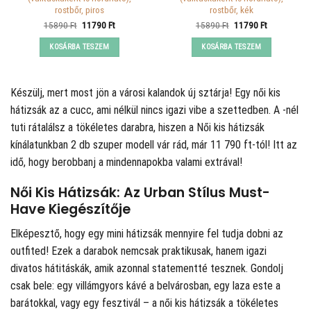
rostbőr, piros
rostbőr, kék
Original
Current
Original
Current
15890
Ft
11790
Ft
15890
Ft
11790
Ft
price
price
price
price
was:
is:
was:
is:
KOSÁRBA TESZEM
KOSÁRBA TESZEM
15890 Ft.
11790 Ft.
15890 Ft.
11790 Ft.
Készülj, mert most jön a városi kalandok új sztárja! Egy női kis
hátizsák az a cucc, ami nélkül nincs igazi vibe a szettedben. A
-nél
tuti rátalálsz a tökéletes darabra, hiszen a Női kis hátizsák
kínálatunkban 2 db szuper modell vár rád, már 11 790 ft-tól! Itt az
idő, hogy berobbanj a mindennapokba valami extrával!
Női Kis Hátizsák: Az Urban Stílus Must-
Have Kiegészítője
Elképesztő, hogy egy mini hátizsák mennyire fel tudja dobni az
outfited! Ezek a darabok nemcsak praktikusak, hanem igazi
divatos hátitáskák, amik azonnal statementté tesznek. Gondolj
csak bele: egy villámgyors kávé a belvárosban, egy laza este a
barátokkal, vagy egy fesztivál – a női kis hátizsák a tökéletes