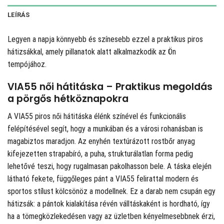
LEÍRÁS
Legyen a napja könnyebb és színesebb ezzel a praktikus piros
hátizsákkal, amely pillanatok alatt alkalmazkodik az Ön
tempójához.
VIA55 női hátitáska – Praktikus megoldás
a pörgős hétköznapokra
A VIA55 piros női hátitáska élénk színével és funkcionális
felépítésével segít, hogy a munkában és a városi rohanásban is
magabiztos maradjon. Az enyhén textúrázott rostbőr anyag
kifejezetten strapabíró, a puha, strukturálatlan forma pedig
lehetővé teszi, hogy rugalmasan pakolhasson bele. A táska elején
látható fekete, függőleges pánt a VIA55 felirattal modern és
sportos stílust kölcsönöz a modellnek. Ez a darab nem csupán egy
hátizsák: a pántok kialakítása révén válltáskaként is hordható, így
ha a tömegközlekedésen vagy az üzletben kényelmesebbnek érzi,