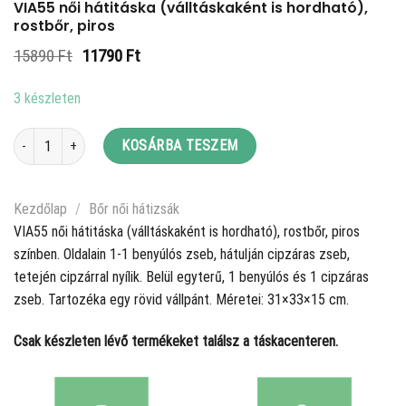
VIA55 női hátitáska (válltáskaként is hordható),
rostbőr, piros
Original
Current
15890
Ft
11790
Ft
price
price
was:
is:
3 készleten
15890 Ft.
11790 Ft.
VIA55 női hátitáska (válltáskaként is hordható), rostbőr, piros mennyiség
KOSÁRBA TESZEM
Kezdőlap
/
Bőr női hátizsák
VIA55 női hátitáska (válltáskaként is hordható), rostbőr, piros
színben. Oldalain 1-1 benyúlós zseb, hátulján cipzáras zseb,
tetején cipzárral nyílik. Belül egyterű, 1 benyúlós és 1 cipzáras
zseb. Tartozéka egy rövid vállpánt. Méretei: 31×33×15 cm.
Csak készleten lévő termékeket találsz a táskacenteren.