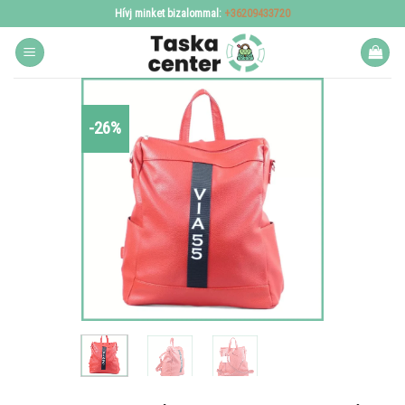
Skip
Hívj minket bizalommal:
+36209433720
to
content
-26%