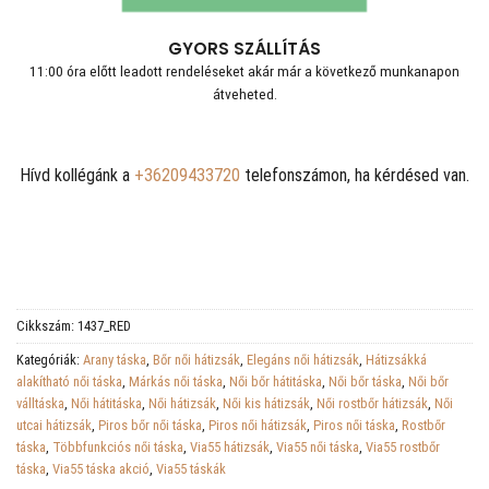
GYORS SZÁLLÍTÁS
11:00 óra előtt leadott rendeléseket akár már a következő munkanapon
átveheted.
Hívd kollégánk a
+36209433720
telefonszámon, ha kérdésed van.
Cikkszám:
1437_RED
Kategóriák:
Arany táska
,
Bőr női hátizsák
,
Elegáns női hátizsák
,
Hátizsákká
alakítható női táska
,
Márkás női táska
,
Női bőr hátitáska
,
Női bőr táska
,
Női bőr
válltáska
,
Női hátitáska
,
Női hátizsák
,
Női kis hátizsák
,
Női rostbőr hátizsák
,
Női
utcai hátizsák
,
Piros bőr női táska
,
Piros női hátizsák
,
Piros női táska
,
Rostbőr
táska
,
Többfunkciós női táska
,
Via55 hátizsák
,
Via55 női táska
,
Via55 rostbőr
táska
,
Via55 táska akció
,
Via55 táskák