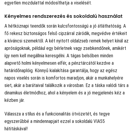
egyetlen mozdulattal módosíthatja a viselését.
Kényelmes rendszerezés és sokoldalú használat
A hétköznapi teendők során kulcsfontosságú a jó átláthatóság. A
fő rekesz biztonságos felső cipzárral záródik, megvédve értékeit
a kíváncsi szemektől. A két nyitott oldalzseb remek helyet kínál az
apróságoknak, például egy bérletnek vagy zsebkendőnek, amikért
így nem kell megállnia keresgélni. A tágas belsőben minden
alapvető holmi kényelmesen elfér, a pénztárcától kezdve a
határidőnaplóig. Könnyű kialakítása garantálja, hogy az egész
napos viselés során is komfortos maradjon, akár a munkahelyére
siet, akár a barátaival találkozik a városban. Ez a táska valódi társ a
dinamikus életmódhoz, ahol a kényelem és a jó megjelenés kéz a
kézben jár.
Válassza a stílus és a funkcionalitás ötvözetét, és tegye
egyszerűbbé a mindennapjait ezzel a sokoldalú VIA55
hátitáskával!