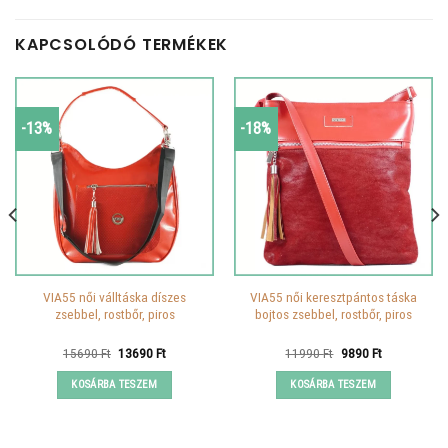
KAPCSOLÓDÓ TERMÉKEK
-13%
-18%
VIA55 női válltáska díszes
VIA55 női keresztpántos táska
zsebbel, rostbőr, piros
bojtos zsebbel, rostbőr, piros
Original
Current
Original
Current
15690
Ft
13690
Ft
11990
Ft
9890
Ft
price
price
price
price
was:
is:
was:
is:
KOSÁRBA TESZEM
KOSÁRBA TESZEM
15690 Ft.
13690 Ft.
11990 Ft.
9890 Ft.