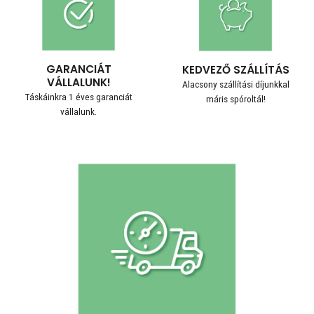
GARANCIÁT
KEDVEZŐ SZÁLLÍTÁS
VÁLLALUNK!
Alacsony szállítási díjunkkal
Táskáinkra 1 éves garanciát
máris spóroltál!
vállalunk.