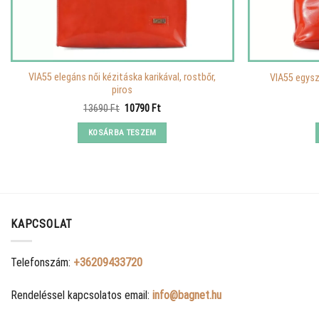
VIA55 elegáns női kézitáska karikával, rostbőr,
VIA55 egysze
piros
Original
Current
13690
Ft
10790
Ft
price
price
was:
is:
KOSÁRBA TESZEM
13690 Ft.
10790 Ft.
KAPCSOLAT
Telefonszám:
+36209433720
Rendeléssel kapcsolatos email:
info@bagnet.hu