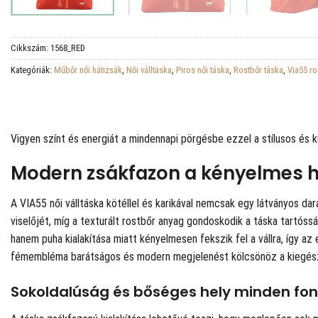
Cikkszám:
1568_RED
Kategóriák:
Műbőr női hátizsák
,
Női válltáska
,
Piros női táska
,
Rostbőr táska
,
Via55 ro
Vigyen színt és energiát a mindennapi pörgésbe ezzel a stílusos és kü
Modern zsákfazon a kényelmes 
A VIA55 női válltáska kötéllel és karikával nemcsak egy látványos dar
viselőjét, míg a texturált rostbőr anyag gondoskodik a táska tartóss
hanem puha kialakítása miatt kényelmesen fekszik fel a vállra, így 
fémembléma barátságos és modern megjelenést kölcsönöz a kiegész
Sokoldalúság és bőséges hely minden fon