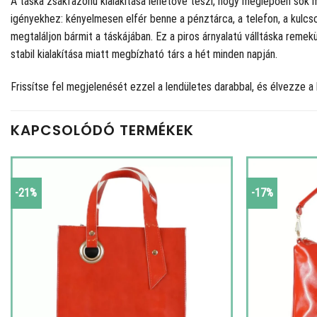
A táska zsákfazonú kialakítása lehetővé teszi, hogy meglepően sok m
igényekhez: kényelmesen elfér benne a pénztárca, a telefon, a kulcs
megtaláljon bármit a táskájában. Ez a piros árnyalatú válltáska reme
stabil kialakítása miatt megbízható társ a hét minden napján.
Frissítse fel megjelenését ezzel a lendületes darabbal, és élvezze 
KAPCSOLÓDÓ TERMÉKEK
-21%
-17%