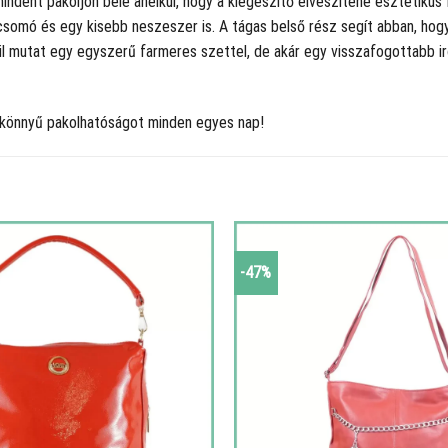
indent pakoljon bele anélkül, hogy a kiegészítő elveszítené esztétikus
csomó és egy kisebb neszeszer is. A tágas belső rész segít abban, hog
kül mutat egy egyszerű farmeres szettel, de akár egy visszafogottabb ir
a könnyű pakolhatóságot minden egyes nap!
-47%