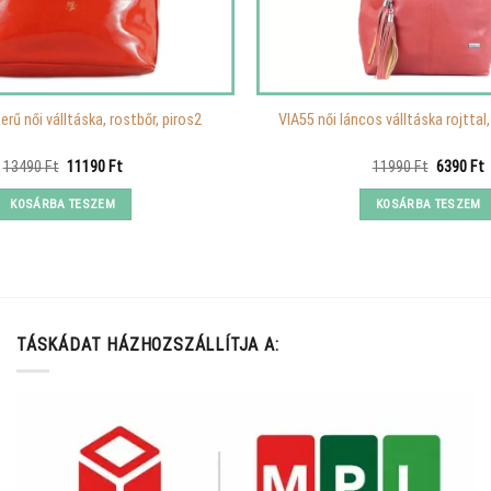
rű női válltáska, rostbőr, piros2
VIA55 női láncos válltáska rojttal,
Original
Current
Original
C
13490
Ft
11190
Ft
11990
Ft
6390
Ft
price
price
price
p
was:
is:
was:
i
KOSÁRBA TESZEM
KOSÁRBA TESZEM
13490 Ft.
11190 Ft.
11990 Ft
6
TÁSKÁDAT HÁZHOZSZÁLLÍTJA A: