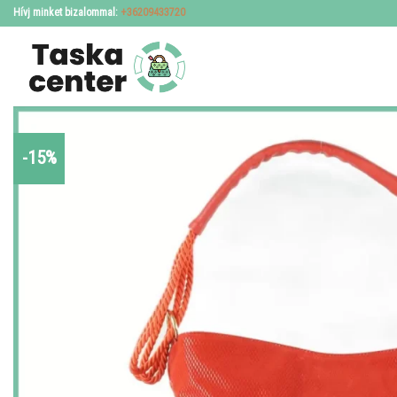
Skip
Hívj minket bizalommal:
+36209433720
to
content
-15%