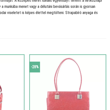
 formáját. A közepes méret ideális egyensúlyt teremt a hétköznapi
y a munkába menet vagy a délutáni bevásárlás során is gyorsan
odai viseletet is képes élettel megtölteni. Strapabíró anyaga és
-28%