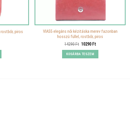
VIA55 elegáns női kézitáska merev fazonban
 rostbőr, piros
hosszú füllel, rostbőr, piros
urrent
Original
Current
14290
Ft
10290
Ft
rice
price
price
s:
was:
is:
KOSÁRBA TESZEM
.
390 Ft.
14290 Ft.
10290 Ft.