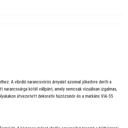
lhez. A vibráló narancsvörös árnyalat azonnal jókedvre deríti a
t narancssárga kötél vállpánt, amely nemcsak vizuálisan izgalmas,
zőlyukakon átvezetett dekoratív húzózsinór és a markáns VIA-55