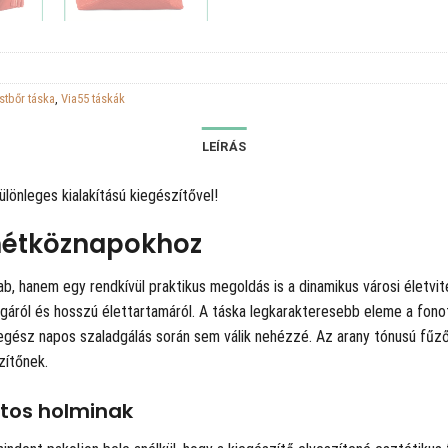
stbőr táska
,
Via55 táskák
LEÍRÁS
lönleges kialakítású kiegészítővel!
hétköznapokhoz
ab, hanem egy rendkívül praktikus megoldás is a dinamikus városi életvite
ágáról és hosszú élettartamáról. A táska legkarakteresebb eleme a fonot
az egész napos szaladgálás során sem válik nehézzé. Az arany tónusú fű
ítőnek.
tos holminak