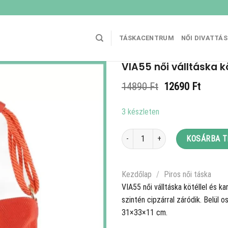
TÁSKACENTRUM
NŐI DIVATTÁ
VIA55 női válltáska kö
Original
Curren
14890
Ft
12690
Ft
price
price
was:
is:
3 készleten
14890 Ft.
12690 
VIA55 női válltáska kötéllel és karik
KOSÁRBA 
Kezdőlap
/
Piros női táska
VIA55 női válltáska kötéllel és ka
szintén cipzárral záródik. Belül 
31×33×11 cm.