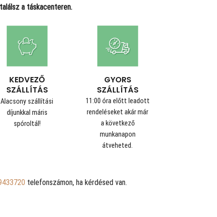
alálsz a táskacenteren.
GYORS
KEDVEZŐ
SZÁLLÍTÁS
SZÁLLÍTÁS
11:00 óra előtt leadott
Alacsony szállítási
rendeléseket akár már
díjunkkal máris
a következő
spóroltál!
munkanapon
átveheted.
9433720
telefonszámon, ha kérdésed van.