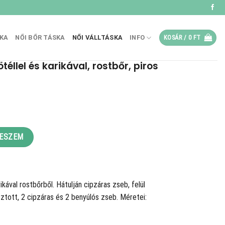
SKA
NŐI BŐR TÁSKA
NŐI VÁLLTÁSKA
INFO
KOSÁR /
0
FT
téllel és karikával, rostbőr, piros
t
Ft.
ával, rostbőr, piros mennyiség
TESZEM
rikával rostbőrből. Hátulján cipzáras zseb, felül
osztott, 2 cipzáras és 2 benyúlós zseb. Méretei: